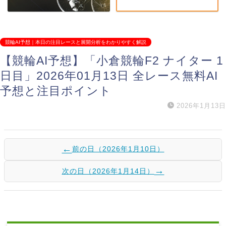
競輪AI予想｜本日の注目レースと展開分析をわかりやすく解説
【競輪AI予想】「小倉競輪F2 ナイター 1
日目」2026年01月13日 全レース無料AI
予想と注目ポイント
2026年1月13日
←
前の日（2026年1月10日）
→
次の日（2026年1月14日）