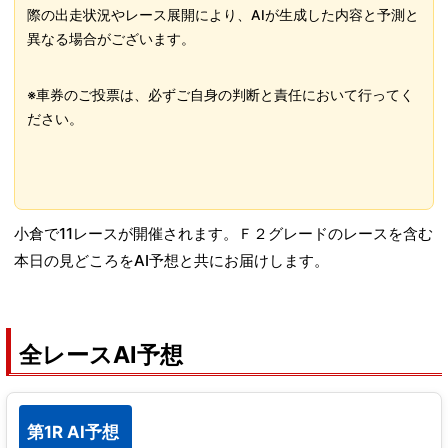
際の出走状況やレース展開により、AIが生成した内容と予測と
異なる場合がございます。
※車券のご投票は、必ずご自身の判断と責任において行ってく
ださい。
小倉で11レースが開催されます。Ｆ２グレードのレースを含む
本日の見どころをAI予想と共にお届けします。
全レースAI予想
第1R AI予想