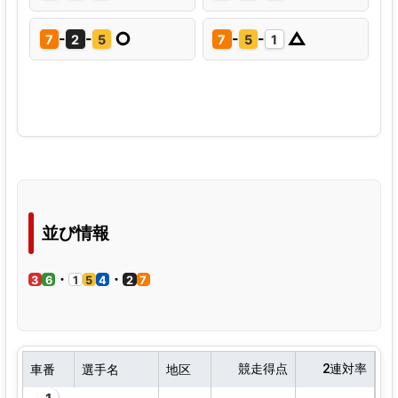
○
△
-
-
-
-
7
2
5
7
5
1
並び情報
・
・
3
6
1
5
4
2
7
車番
選手名
地区
競走得点
2連対率