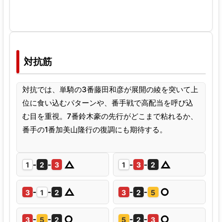
対抗筋
対抗では、単騎の3番藤田和彦が展開の綾を突いて上
位に食い込むパターンや、番手戦で高配当を呼び込
む目を重視。7番鈴木豪の先行がどこまで粘れるか、
番手の1番加美山隆行の復調にも期待する。
△
△
-
-
-
-
1
2
3
1
3
2
△
○
-
-
-
-
3
1
2
3
2
5
○
○
-
-
-
-
3
5
2
5
2
3