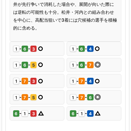
井が先行争いで消耗した場合や、展開が向いた際に
は逆転の可能性も十分。松井・河内との組み合わせ
を中心に、高配当狙いで3着には穴候補の選手を積極
的に含める。
○
○
-
-
-
-
1
6
3
1
6
4
○
◎
-
-
-
-
1
6
5
1
6
7
○
○
-
-
-
-
1
7
3
1
7
4
○
◎
-
-
-
-
1
7
5
1
7
6
△
△
-
-
-
-
6
1
3
6
1
4