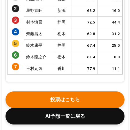
2
星野京旺
新潟
68.2
16.0
3
村本慎吾
静岡
72.5
44.4
4
齋藤昌太
栃木
69.8
31.2
5
鈴木康平
静岡
67.4
25.0
6
鈴木龍之介
栃木
61.4
0.0
7
玉村元気
香川
77.9
11.1
投票はこちら
AI予想一覧に戻る