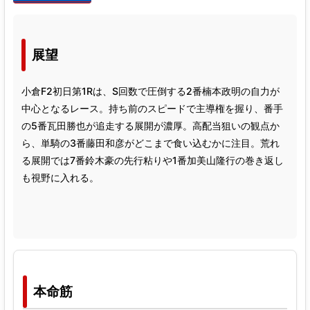
展望
小倉F2初日第1Rは、S回数で圧倒する2番楠本政明の自力が
中心となるレース。持ち前のスピードで主導権を握り、番手
の5番瓦田勝也が追走する展開が濃厚。高配当狙いの観点か
ら、単騎の3番藤田和彦がどこまで食い込むかに注目。荒れ
る展開では7番鈴木豪の先行粘りや1番加美山隆行の巻き返し
も視野に入れる。
本命筋