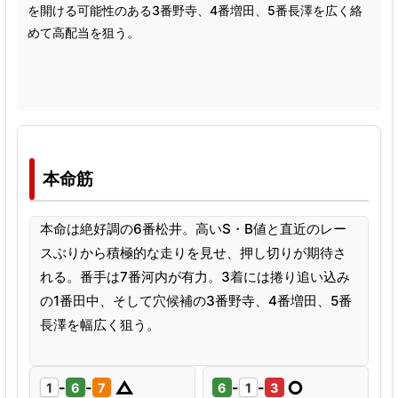
を開ける可能性のある3番野寺、4番増田、5番長澤を広く絡
めて高配当を狙う。
本命筋
本命は絶好調の6番松井。高いS・B値と直近のレー
スぶりから積極的な走りを見せ、押し切りが期待さ
れる。番手は7番河内が有力。3着には捲り追い込み
の1番田中、そして穴候補の3番野寺、4番増田、5番
長澤を幅広く狙う。
△
○
-
-
-
-
1
6
7
6
1
3