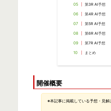
第3R AI予想
第4R AI予想
第5R AI予想
第6R AI予想
第7R AI予想
まとめ
開催概要
※本記事に掲載している予想・見解