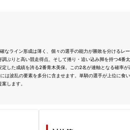
り明確なライン形成は薄く、個々の選手の能力が勝敗を分けるレ
好調ぶりと高い競走得点、そして捲り・追い込み脚を持つ4番
安定した成績を誇る2番青木美保。この2名が連軸となる確率が
着には波乱の要素を多分に含ませます。単騎の選手が上位に食
提案します。