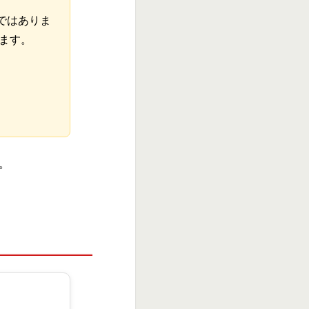
ではありま
ます。
。