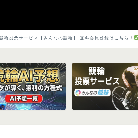
競輪投票サービス【みんなの競輪】 無料会員登録はこちら！