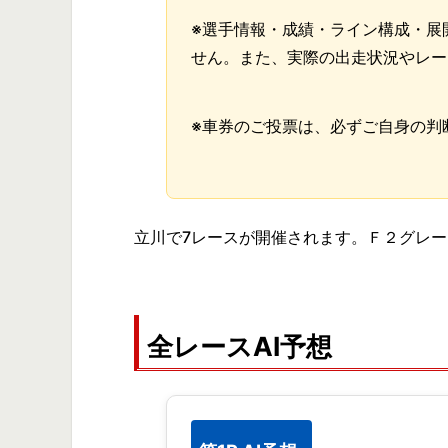
※選手情報・成績・ライン構成・展
せん。また、実際の出走状況やレー
※車券のご投票は、必ずご自身の判
立川で7レースが開催されます。Ｆ２グレー
全レースAI予想