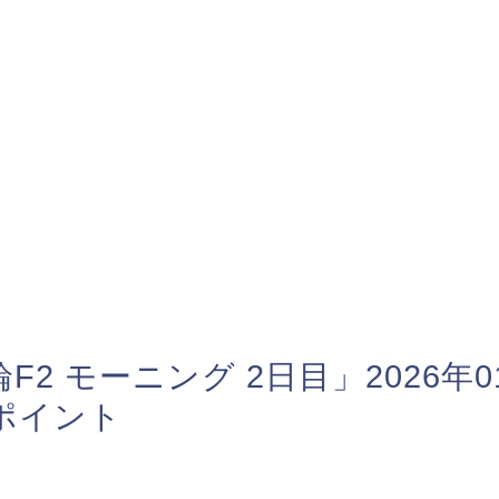
2 モーニング 2日目」2026年0
ポイント