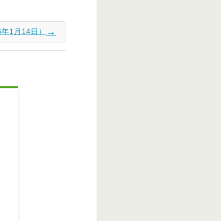
→
6年1月14日）