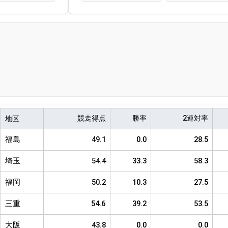
地区
競走得点
勝率
2連対率
福島
49.1
0.0
28.5
埼玉
54.4
33.3
58.3
福岡
50.2
10.3
27.5
三重
54.6
39.2
53.5
大阪
43.8
0.0
0.0