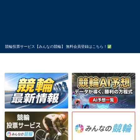
競輪投票サービス【みんなの競輪】 無料会員登録はこちら！