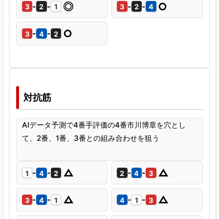
◎
○
-
-
-
-
3
2
1
3
2
4
○
-
-
3
4
2
対抗筋
AIデータ予測で4番手評価の4番市川博章を穴とし
て、2番、1番、3番との組み合わせを狙う
△
△
-
-
-
-
1
4
2
2
4
3
△
△
-
-
-
-
3
4
1
4
1
3