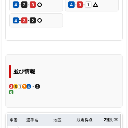
○
△
-
-
-
-
4
2
3
4
3
1
○
-
-
4
3
2
並び情報
・
3
5
1
7
4
2
6
車番
選手名
地区
競走得点
2連対率