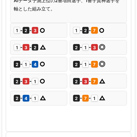
AIデータ予測上位の2番増田選手、1番宇賀神選手を
軸とした組み立て。
○
○
-
-
-
-
1
2
3
1
2
7
△
◎
-
-
-
-
1
3
2
2
1
3
○
◎
-
-
-
-
2
1
4
2
1
7
○
△
-
-
-
-
2
3
1
2
3
7
△
△
-
-
-
-
2
4
1
2
7
1