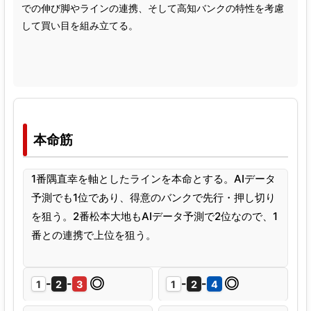
での伸び脚やラインの連携、そして高知バンクの特性を考慮
して買い目を組み立てる。
本命筋
1番隅直幸を軸としたラインを本命とする。AIデータ
予測でも1位であり、得意のバンクで先行・押し切り
を狙う。2番松本大地もAIデータ予測で2位なので、1
番との連携で上位を狙う。
◎
◎
-
-
-
-
1
2
3
1
2
4