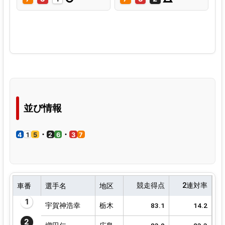
並び情報
・
・
4
1
5
2
6
3
7
車番
選手名
地区
競走得点
2連対率
1
宇賀神浩幸
栃木
83.1
14.2
2