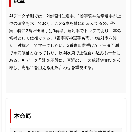
展望
AIデータ予測では、2番増田仁選手、1番宇賀神浩幸選手が上
位の確率を示しており、この2車を軸に組み立てるのが堅
実。特に2番増田選手は1着率、連対率でトップであり、本命
候補として信頼できる。1番宇賀神選手も高い3連対率を誇
り、対抗としてマークしたい。3番廣田選手はAIデータ予測
で単穴候補となっており、展開次第で上位食い込みも十分に
ある。AIデータ予測を基盤に、直近のレース成績や並びを考
慮し、高配当を狙える組み合わせを重視する。
本命筋