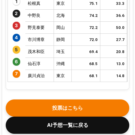
1
松根真
東京
75.1
33.3
2
中野良
北海
74.2
36.6
3
野見泰要
岡山
72.2
50.0
4
市川博章
静岡
72.0
27.7
5
茂木和臣
埼玉
69.4
20.8
6
仙石淳
沖縄
68.5
13.0
7
廣川貞治
東京
68.1
14.8
投票はこちら
AI予想一覧に戻る