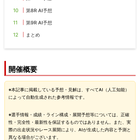
第8R AI予想
第9R AI予想
まとめ
開催概要
※本記事に掲載している予想・見解は、すべてAI（人工知能）
によって自動生成された参考情報です。
※選手情報・成績・ライン構成・展開予想等については、正確
性・完全性・最新性を保証するものではありません。また、実
際の出走状況やレース展開により、AIが生成した内容と予測と
異なる場合がございます。