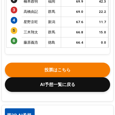
楠本政明
福岡
69.9
42.3
3
高橋由記
群馬
69.0
22.2
4
星野京旺
新潟
67.6
11.7
5
三木翔太
群馬
66.8
15.0
6
藤原義浩
徳島
66.4
0.0
投票はこちら
AI予想一覧に戻る