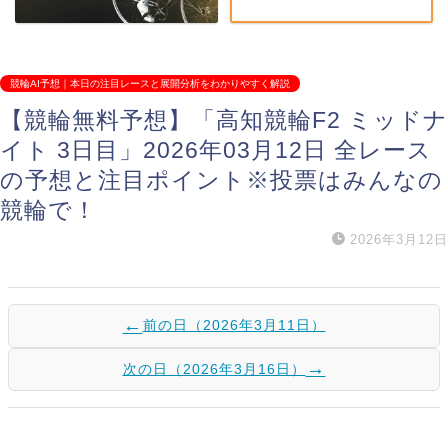
競輪AI予想｜本日の注目レースと展開分析をわかりやすく解説
【競輪無料予想】「高知競輪F2 ミッドナ
イト 3日目」2026年03月12日 全レース
の予想と注目ポイント※投票はみんなの
競輪で！
2026年3月12日
←
前の日（2026年3月11日）
→
次の日（2026年3月16日）