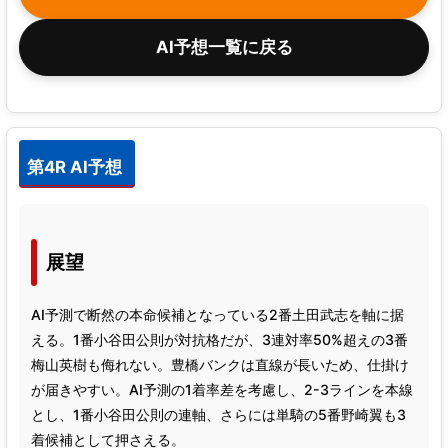
AI予想一覧に戻る
第4R AI予想
展望
AI予測で断然の本命候補となっている2番土田武志を軸に据
える。1番小谷田公則が対抗格だが、3連対率50%超えの3番
梅山英樹も侮れない。豊橋バンクは直線が長いため、仕掛け
が届きやすい。AI予測の1着率差を考慮し、2-3ラインを本線
とし、1番小谷田公則の連軸、さらには単騎の5番野崎翼も3
着候補として押さえる。