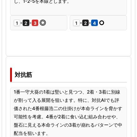
し、1-2-5を本線とします。
◎
○
-
-
-
-
1
2
3
1
2
4
対抗筋
1番一守大葵の1着は堅いと見つつ、2着・3着に別線
が割って入る展開を狙います。特に、対抗AIでも評
価された4番根藤浩二の仕掛けが本命ラインを脅かす
可能性を考慮。4番が2着に食い込む組み合わせや、
盤石に見える本命ラインの3着が崩れるパターンで中
配当を狙います。