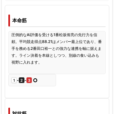
本命筋
圧倒的なAI評価を受ける1番松坂侑亮の先行力を信
頼。平均競走得点88.21はメンバー最上位であり、番
手を務める2番田口裕一との強力な連携を軸に据えま
す。ライン決着を本線としつつ、別線の食い込みも
視野に入れます。
○
-
-
1
2
3
対抗筋