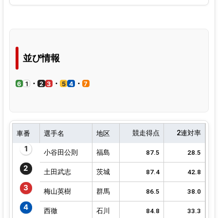
並び情報
・
・
・
6
1
2
3
5
4
7
車番
選手名
地区
競走得点
2連対率
1
小谷田公則
福島
87.5
28.5
2
土田武志
茨城
87.4
42.8
3
梅山英樹
群馬
86.5
38.0
4
西徹
石川
84.8
33.3