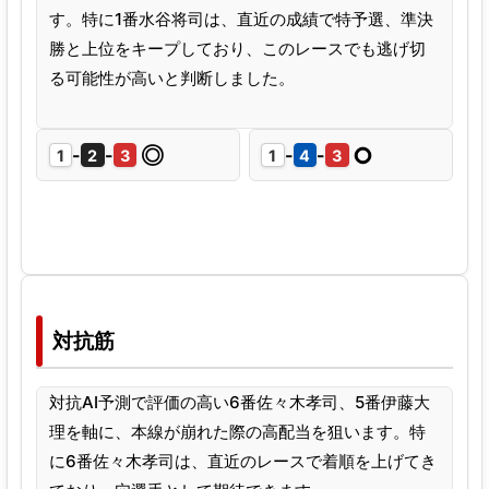
す。特に1番水谷将司は、直近の成績で特予選、準決
勝と上位をキープしており、このレースでも逃げ切
る可能性が高いと判断しました。
◎
○
-
-
-
-
1
2
3
1
4
3
対抗筋
対抗AI予測で評価の高い6番佐々木孝司、5番伊藤大
理を軸に、本線が崩れた際の高配当を狙います。特
に6番佐々木孝司は、直近のレースで着順を上げてき