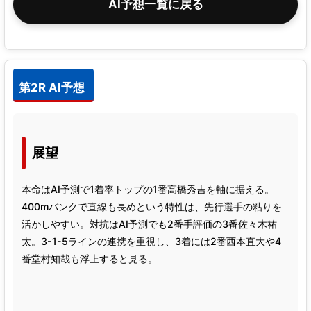
AI予想一覧に戻る
第2R AI予想
展望
本命はAI予測で1着率トップの1番高橋秀吉を軸に据える。
400mバンクで直線も長めという特性は、先行選手の粘りを
活かしやすい。対抗はAI予測でも2番手評価の3番佐々木祐
太。3-1-5ラインの連携を重視し、3着には2番西本直大や4
番堂村知哉も浮上すると見る。