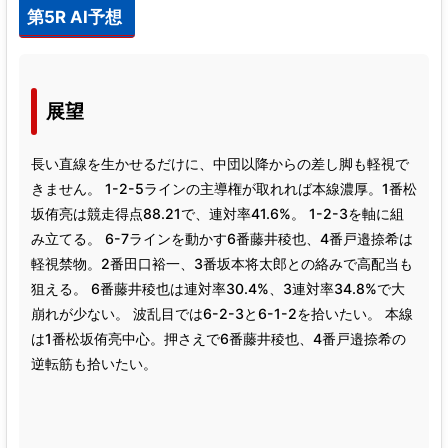
第5R AI予想
展望
長い直線を生かせるだけに、中団以降からの差し脚も軽視で
きません。 1-2-5ラインの主導権が取れれば本線濃厚。1番松
坂侑亮は競走得点88.21で、連対率41.6%。 1-2-3を軸に組
み立てる。 6-7ラインを動かす6番藤井稜也、4番戸邉捺希は
軽視禁物。2番田口裕一、3番坂本将太郎との絡みで高配当も
狙える。 6番藤井稜也は連対率30.4%、3連対率34.8%で大
崩れが少ない。 波乱目では6-2-3と6-1-2を拾いたい。 本線
は1番松坂侑亮中心。押さえで6番藤井稜也、4番戸邉捺希の
逆転筋も拾いたい。