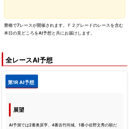
豊橋で7レースが開催されます。Ｆ２グレードのレースを含む
本日の見どころをAI予想と共にお届けします。
全レースAI予想
第1R AI予想
展望
AI予測では2番奥原亨、4番吉竹尚城、1番小佐野文秀の順だ