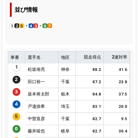
並び情報
・
・
1
2
5
4
3
6
7
車番
選手名
地区
競走得点
2連対率
1
松坂侑亮
神奈
88.2
41.6
2
田口裕一
千葉
87.2
23.8
3
坂本将太郎
栃木
84.8
37.5
4
戸邉捺希
埼玉
83.1
20.0
5
中曽直彦
千葉
82.7
9.5
6
藤井稜也
岐阜
82.7
30.4