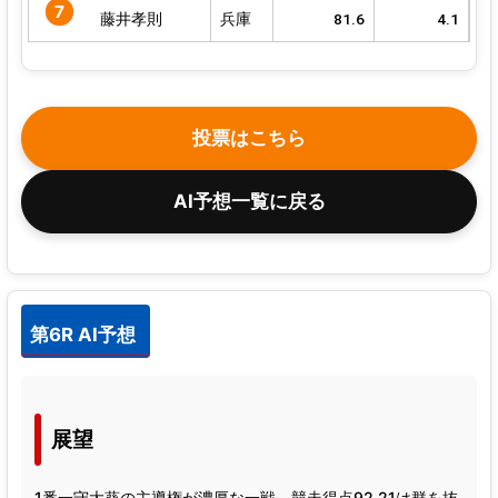
7
藤井孝則
兵庫
81.6
4.1
投票はこちら
AI予想一覧に戻る
第6R AI予想
展望
1番一守大葵の主導権が濃厚な一戦。競走得点92.21は群を抜