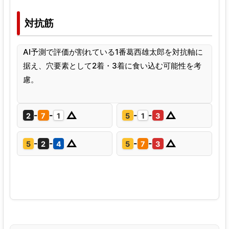
対抗筋
AI予測で評価が割れている1番葛西雄太郎を対抗軸に
据え、穴要素として2着・3着に食い込む可能性を考
慮。
△
△
-
-
-
-
2
7
1
5
1
3
△
△
-
-
-
-
5
2
4
5
7
3