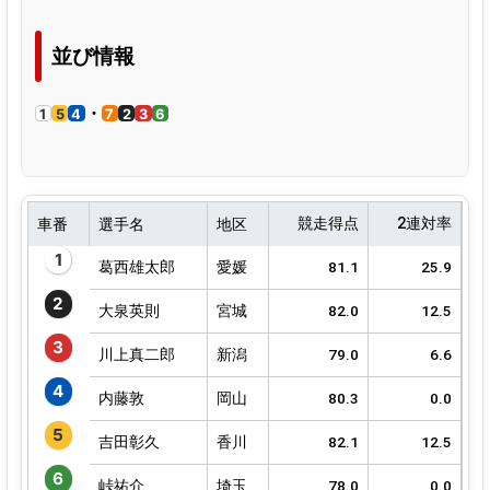
並び情報
・
1
5
4
7
2
3
6
車番
選手名
地区
競走得点
2連対率
1
葛西雄太郎
愛媛
81.1
25.9
2
大泉英則
宮城
82.0
12.5
3
川上真二郎
新潟
79.0
6.6
4
内藤敦
岡山
80.3
0.0
5
吉田彰久
香川
82.1
12.5
6
峠祐介
埼玉
78.0
0.0