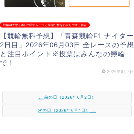
競輪AI予想｜本日の注目レースと展開分析をわかりやすく解説
【競輪無料予想】「青森競輪F1 ナイター
2日目」2026年06月03日 全レースの予想
と注目ポイント※投票はみんなの競輪
で！
2026年6月3日
←
前の日（2026年6月2日）
→
次の日（2026年6月4日）