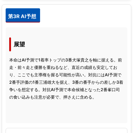
第3R AI予想
展望
本命はAI予測で1着率トップの3番犬塚貴之を軸に据える。前
走・前々走と優勝を重ねるなど、直近の成績も安定してお
り、ここでも主導権を握る可能性が高い。対抗にはAI予測で
2番手評価の1番三浦雄大を据え、3番の番手からの差しか3着
争いを想定する。対抗AI予測で本命候補となった2番峯口司
の食い込みも注意が必要で、押さえに含める。