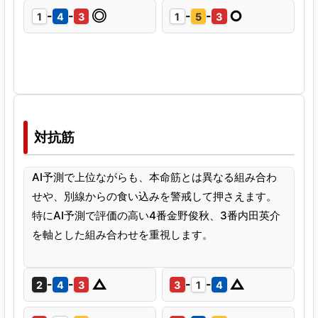
◎
○
-
-
-
-
1
4
3
1
5
3
対抗筋
AI予測で上位ながらも、本命筋とは異なる組み合わ
せや、別線からの食い込みを警戒して押さえます。
特にAI予測で評価の高い4番金野俊秋、3番内田英介
を軸とした組み合わせを重視します。
△
△
-
-
-
-
2
4
3
3
1
4