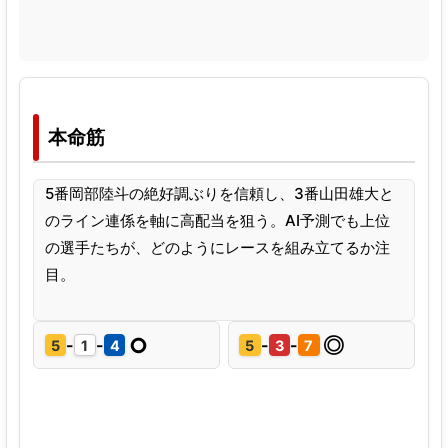
本命筋
5番岡部陸斗の絶好調ぶりを信頼し、3番山田雄大と
のライン連係を軸に高配当を狙う。AI予測でも上位
の選手たちが、どのようにレースを組み立てるか注
目。
○
◎
-
-
-
-
5
1
4
5
3
7