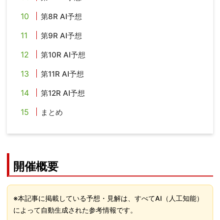
第8R AI予想
第9R AI予想
第10R AI予想
第11R AI予想
第12R AI予想
まとめ
開催概要
※本記事に掲載している予想・見解は、すべてAI（人工知能）
によって自動生成された参考情報です。