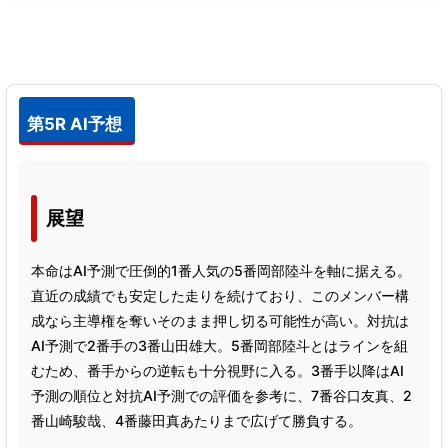
第5R AI予想
展望
本命はAI予測で圧倒的1番人気の5番岡部陸斗を軸に据える。
直近の成績でも安定した走りを続けており、このメンバー構
成なら主導権を奪いそのまま押し切る可能性が高い。対抗は
AI予測で2番手の3番山田雄大。5番岡部陸斗とはラインを組
むため、番手からの逆転も十分視野に入る。3番手以降はAI
予測の順位と対抗AI予測での評価を参考に、7番谷口友真、2
番山崎駿哉、4番藤田真あたりまで広げて勝負する。