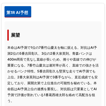
第1R AI予想
展望
本命はAI予測で1位の7番竹山慶太を軸に据える。対抗はAI予
測2位の5番吉田彰久、3位の2番大泉英則。青森バンクは
400m周長で見なし直線が長いため、捲りや直線での伸びが
重要になる。7番竹山慶太は連対率が高く、直線での強さを活
かせるバンク特性。5番吉田彰久も堅実な走りでAI予測でも
上位。2番大泉英則はAI予測で3番手ながら、直近成績でも安
定しており、展開次第で上位進出の可能性を秘めている。本
命筋はAI予測上位の連携を重視し、対抗筋は穴要素としてAI
予測で評価が割れている1番葛西雄太郎を絡めて高配当を狙
う。