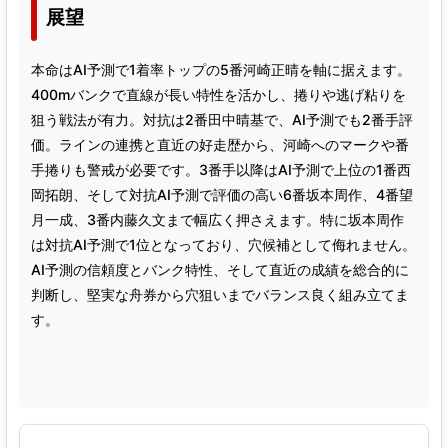
展望
本命はAI予測で1着率トップの5番河崎正晴を軸に据えます。
400mバンクで直線が長い特性を活かし、捲りや逃げ粘りを
狙う戦法が有力。対抗は2番田中晴基で、AI予測でも2番手評
価。ラインの連携と直近の好走歴から、河崎へのマークや番
手捲りも警戒が必要です。3番手以降はAI予測で上位の1番西
岡拓朗、そして対抗AI予測で評価の高い6番坂本周作、4番望
月一成、3番内藤久文まで幅広く押さえます。特に坂本周作
は対抗AI予測で1位となっており、穴候補として侮れません。
AI予測の信頼度とバンク特性、そして直近の成績を総合的に
判断し、堅実な舟券から穴狙いまでバランス良く組み立てま
す。