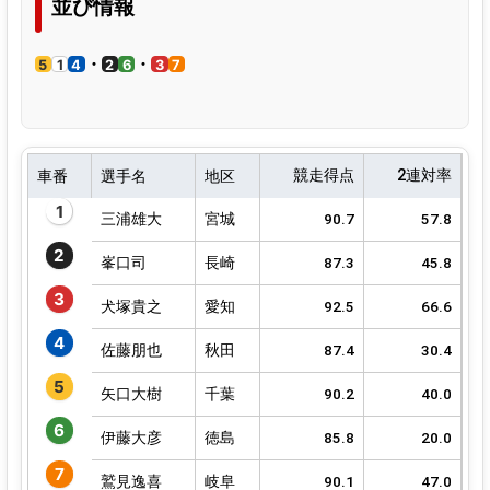
並び情報
・
・
5
1
4
2
6
3
7
車番
選手名
地区
競走得点
2連対率
1
三浦雄大
宮城
90.7
57.8
2
峯口司
長崎
87.3
45.8
3
犬塚貴之
愛知
92.5
66.6
4
佐藤朋也
秋田
87.4
30.4
5
矢口大樹
千葉
90.2
40.0
6
伊藤大彦
徳島
85.8
20.0
7
鷲見逸喜
岐阜
90.1
47.0