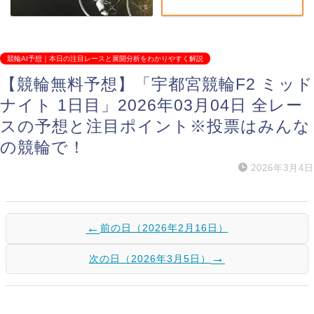
競輪AI予想｜本日の注目レースと展開分析をわかりやすく解説
【競輪無料予想】「宇都宮競輪F2 ミッド
ナイト 1日目」2026年03月04日 全レー
スの予想と注目ポイント※投票はみんな
の競輪で！
2026年3月4日
←
前の日（2026年2月16日）
→
次の日（2026年3月5日）