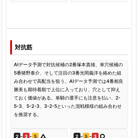
対抗筋
AIデータ予測で対抗候補の2番塚本貴雄、単穴候補の
5番猪野泰介、そして注目の3番光岡義洋を絡めた組
み合わせで高配当を狙う。AIデータ予測では4番相良
勝美も期待着順で上位に入っており、穴として抑え
ておく価値がある。単騎の選手にも注意を払い、2-
5-3、5-2-3、3-2-5といった混戦模様の組み合わせ
を推奨する。
△
○
-
-
-
-
2
3
5
2
5
3