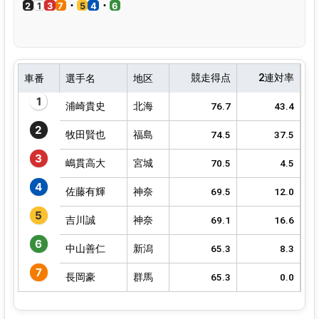
・
・
2
1
3
7
5
4
6
車番
選手名
地区
競走得点
2連対率
1
浦崎貴史
北海
76.7
43.4
2
牧田賢也
福島
74.5
37.5
3
嶋貫高大
宮城
70.5
4.5
4
佐藤有輝
神奈
69.5
12.0
5
吉川誠
神奈
69.1
16.6
6
中山善仁
新潟
65.3
8.3
7
長岡豪
群馬
65.3
0.0