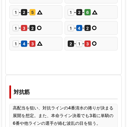
△
△
-
-
-
-
1
2
5
1
2
6
○
○
-
-
-
-
1
3
2
1
4
2
△
○
-
-
-
-
1
4
3
2
1
3
対抗筋
高配当を狙い、対抗ラインの4番清水の捲りが決まる
展開を想定。また、本命ライン決着でも3着に単騎の
6番や他ラインの選手が絡む波乱の目を狙う。