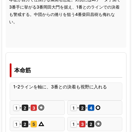
3番手に挙がる3番岡田大門を据え、1番とのラインでの決着
も警戒する。中団からの捲りを狙う4番柴田昌樹も侮れな
い。
本命筋
1-2ラインを軸に、3番との決着も視野に入れる
◎
○
-
-
-
-
1
2
3
1
2
4
△
◎
-
-
-
-
1
2
5
1
3
2