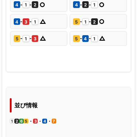
○
○
-
-
-
-
4
1
2
4
2
1
△
○
-
-
-
-
4
3
1
5
1
2
△
△
-
-
-
-
5
1
3
5
4
1
並び情報
・
・
・
1
2
6
5
3
4
7