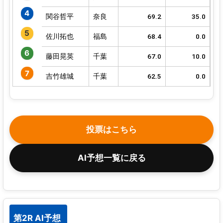
4
関谷哲平
奈良
69.2
35.0
5
佐川拓也
福島
68.4
0.0
6
藤田晃英
千葉
67.0
10.0
7
吉竹雄城
千葉
62.5
0.0
投票はこちら
AI予想一覧に戻る
第2R AI予想