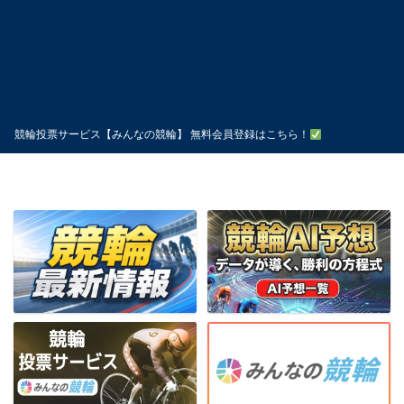
競輪投票サービス【みんなの競輪】 無料会員登録はこちら！