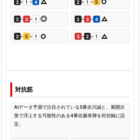
△
○
-
-
-
-
2
1
4
2
1
5
◎
△
-
-
-
-
2
3
1
2
3
4
○
△
-
-
-
-
2
5
1
3
2
1
対抗筋
AIデータ予測で注目されている5番吉川誠と、展開次
第で浮上する可能性のある4番佐藤有輝を対抗軸に設
定。