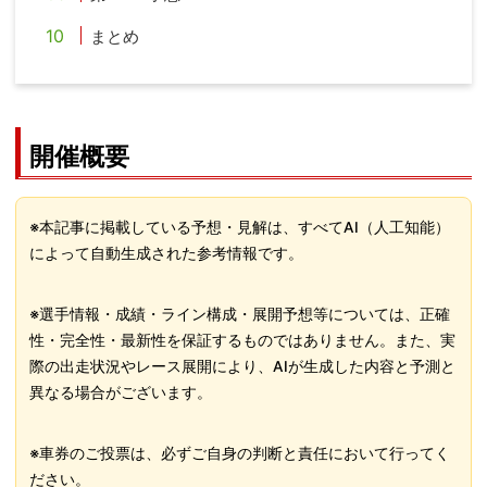
まとめ
開催概要
※本記事に掲載している予想・見解は、すべてAI（人工知能）
によって自動生成された参考情報です。
※選手情報・成績・ライン構成・展開予想等については、正確
性・完全性・最新性を保証するものではありません。また、実
際の出走状況やレース展開により、AIが生成した内容と予測と
異なる場合がございます。
※車券のご投票は、必ずご自身の判断と責任において行ってく
ださい。