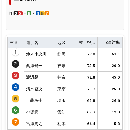
・
・
1
2
3
6
4
5
7
車番
選手名
地区
競走得点
2連対率
1
鈴木小次廊
静岡
77.0
61.1
2
眞原健一
神奈
73.5
20.0
3
渡辺馨
神奈
72.8
45.0
4
清水健次
東京
70.7
25.0
5
工藤考生
埼玉
69.8
26.6
6
小塚潤
愛知
68.7
12.0
7
宮原貴之
栃木
66.4
5.8