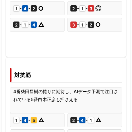
○
◎
-
-
-
-
1
4
2
2
1
3
△
○
-
-
-
-
2
1
4
3
1
2
対抗筋
4番柴田昌樹の捲りに期待し、AIデータ予測で注目さ
れている5番白木正彦も押さえる
△
△
-
-
-
-
1
4
5
2
4
1