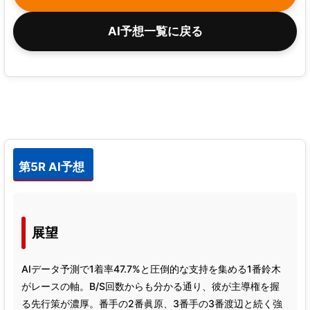
AI予想一覧に戻る
第5R AI予想
展望
AIデータ予測で1着率47.7%と圧倒的な支持を集める1番鈴木
がレースの軸。B/S回数からも分かる通り、彼が主導権を握
る先行策が濃厚。番手の2番眞原、3番手の3番渡辺と続く強