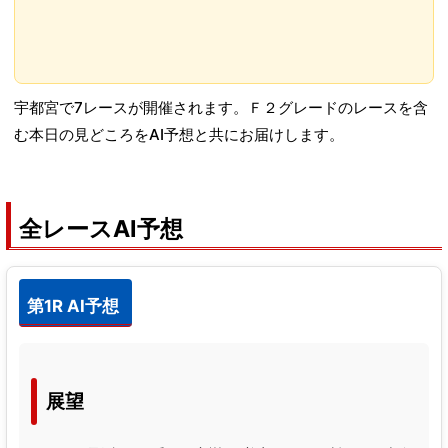
宇都宮で7レースが開催されます。Ｆ２グレードのレースを含
む本日の見どころをAI予想と共にお届けします。
全レースAI予想
第1R AI予想
展望