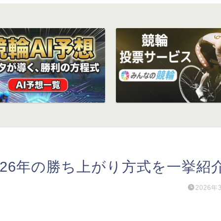
026年の勝ち上がり方式を一挙紹
2026年