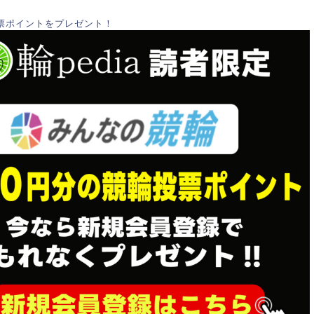
投票ポイントをプレゼント！