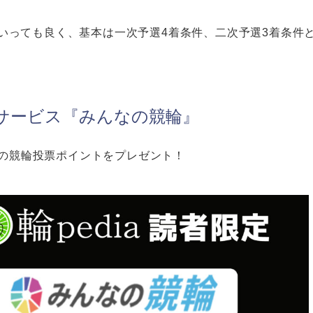
いっても良く、基本は一次予選4着条件、二次予選3着条件
サービス『みんなの競輪』
円分の競輪投票ポイントをプレゼント！