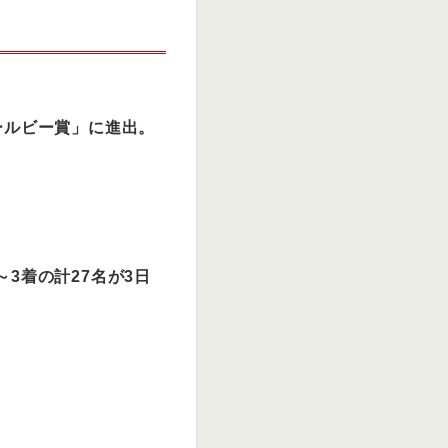
ールビー賞」に進出。
3着の計27名が3日