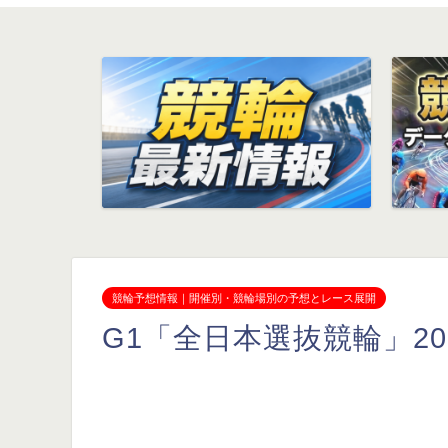
競輪予想情報｜開催別・競輪場別の予想とレース展開
G1「全日本選抜競輪」2