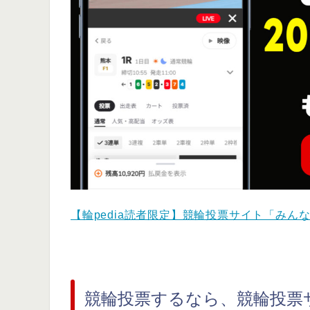
【輪pedia読者限定】競輪投票サイト「みん
競輪投票するなら、競輪投票