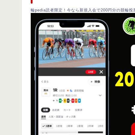
輪pedia読者限定！今なら新規入会で200円分の競輪