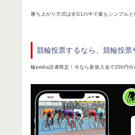
勝ち上がり方式は全G1の中で最もシンプルと
競輪投票するなら、競輪投票
輪pedia読者限定！今なら新規入会で200