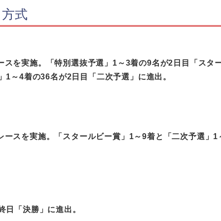
り方式
ースを実施。「特別選抜予選」1～3着の9名が2日目「スタ
」1～4着の36名が2日目「二次予選」に進出。
レースを実施。「スタールビー賞」1～9着と「二次予選」1～
最終日「決勝」に進出。