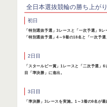
全日本選抜競輪の勝ち上が
初日
「特別選抜予選」3レースと「一次予選」9レ
「特別選抜予選」4～9着の18名と「一次予選
2日目
「スタールビー賞」1レースと「二次予選」6
目「準決勝」に進出。
3日目
「準決勝」3レースを実施。1～3着の9名が