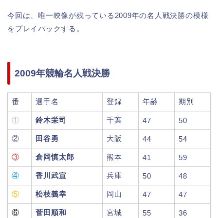
今回は、唯一映像が残っている2009年の名人戦決勝の模様
をプレイバックする。
2009年競輪名人戦決勝
番
選手名
登録
年齢
期別
①
鈴木栄司
千葉
47
50
②
田谷勇
大阪
44
54
③
倉岡慎太郎
熊本
41
59
④
香川武宣
兵庫
50
48
⑤
松枝義幸
岡山
47
47
⑥
菅田順和
宮城
55
36