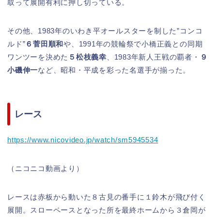
取って展開有利に押し切っている。
その他、1983年のいわき平オールスターを制した”コンコ
ルド”
６菅田順和
や、1991年の競輪祭で小橋正義との同期
ワンツーを決めた
５松枝義幸
、1983年新人王戦の覇者・
９
小磯伸一
など、昭和・平成を彩った名選手が揃った。
レース
https://www.nicovideo.jp/watch/sm5945534
（ニコニコ動画より）
レースは赤板から動いた８古見の番手に１鈴木が飛び付く
展開。スローペースとなった所を最終ホームから３倉岡が