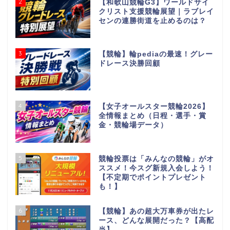
2
【和歌山競輪G3】ワールドサイ
クリスト支援競輪展望｜ラブレイ
センの連勝街道を止めるのは？
3
【競輪】輪pediaの最速！グレー
ドレース決勝回顧
4
【女子オールスター競輪2026】
全情報まとめ（日程・選手・賞
金・競輪場データ）
5
競輪投票は「みんなの競輪」がオ
ススメ！今スグ新規入会しよう！
【不定期でポイントプレゼント
も！】
6
【競輪】あの超大万車券が出たレ
ース、どんな展開だった？【高配
当】