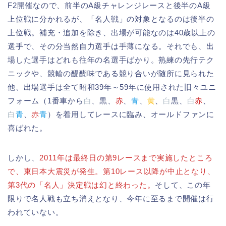
F2開催なので、前半のA級チャレンジレースと後半のA級
上位戦に分かれるが、「名人戦」の対象となるのは後半の
上位戦。補充・追加を除き、出場が可能なのは40歳以上の
選手で、その分当然自力選手は手薄になる。それでも、出
場した選手はどれも往年の名選手ばかり。熟練の先行テク
ニックや、競輪の醍醐味である競り合いが随所に見られた
他、出場選手は全て昭和39年～59年に使用された旧々ユニ
フォーム（1番車から
白
、黒、
赤
、
青
、
黄
、
白
黒、
白
赤
、
白
青
、
赤
青
）を着用してレースに臨み、オールドファンに
喜ばれた。
しかし、
2011年は最終日の第9レースまで実施したところ
で、東日本大震災が発生。第10レース以降が中止となり、
第3代の「名人」決定戦は幻と終わった。
そして、この年
限りで名人戦も立ち消えとなり、今年に至るまで開催は行
われていない。