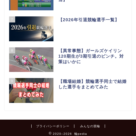
7
【2026年引退競輪選手一覧】
8
【異常事態】ガールズケイリン
120期生が3期引退のピンチ。対
策はいかに
9
【職場結婚】競輪選手同士で結婚
した選手をまとめてみた
プライバシーポリシー
みんなの競輪
2020–2026 輪pedia