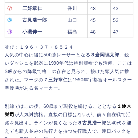
⑦
三好章仁
香川
48
43
⑧
古見浩一郎
山口
45
52
⑨
小磯伸一
福島
48
47
並び：１９６・３７・８５２４
人気の中心は後に500勝レーサーとなる
３倉岡慎太郎
。鋭
いダッシュを武器に1990年代は特別競輪でも活躍。ここは
S級からの降級で格上の存在と見られ、抜けた頭人気に推
された。マークの
７三好章仁
は1990年宇都宮オールスター
準優勝がある名マーカー。
別線ではこの後、60歳まで現役を続けることとなる
１鈴木
栄司
が人気対抗格。直接の目標はないが、前々自在戦で活
路を見出す。ラインが長くなった
８古見浩一郎
は40代を迎
えても新人並みの先行力を持つ先行職人で、連日バックを