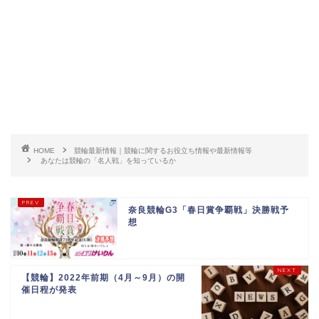
HOME
競輪最新情報｜競輪に関するお役立ち情報や最新情報等
あなたは競輪の「名人戦」を知っているか
奈良競輪G3「春日賞争覇戦」決勝戦予
想
【競輪】2022年前期（4月～9月）の開
催日程が発表