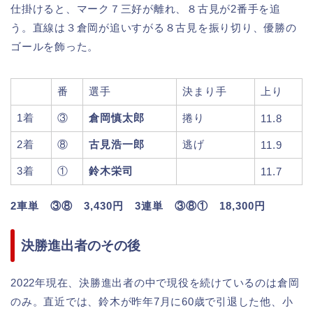
仕掛けると、マーク７三好が離れ、８古見が2番手を追
う。直線は３倉岡が追いすがる８古見を振り切り、優勝の
ゴールを飾った。
番
選手
決まり手
上り
1着
③
倉岡慎太郎
捲り
11.8
2着
⑧
古見浩一郎
逃げ
11.9
3着
①
鈴木栄司
11.7
2車単 ③⑧ 3,430円 3連単 ③⑧① 18,300円
決勝進出者のその後
2022年現在、決勝進出者の中で現役を続けているのは倉岡
のみ。直近では、鈴木が昨年7月に60歳で引退した他、小