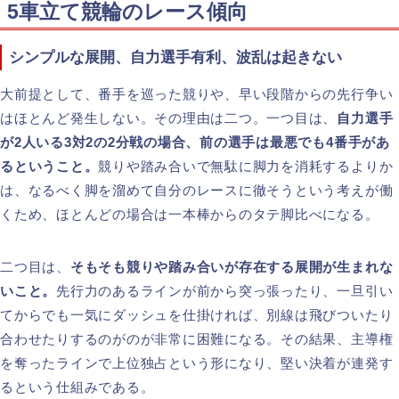
5車立て競輪のレース傾向
シンプルな展開、自力選手有利、波乱は起きない
大前提として、番手を巡った競りや、早い段階からの先行争い
はほとんど発生しない。その理由は二つ。一つ目は、
自力選手
が2人いる3対2の2分戦の場合、前の選手は最悪でも4番手があ
るということ。
競りや踏み合いで無駄に脚力を消耗するよりか
は、なるべく脚を溜めて自分のレースに徹そうという考えが働
くため、ほとんどの場合は一本棒からのタテ脚比べになる。
二つ目は、
そもそも競りや踏み合いが存在する展開が生まれな
いこと。
先行力のあるラインが前から突っ張ったり、一旦引い
てからでも一気にダッシュを仕掛ければ、別線は飛びついたり
合わせたりするのがのが非常に困難になる。その結果、主導権
を奪ったラインで上位独占という形になり、堅い決着が連発す
るという仕組みである。