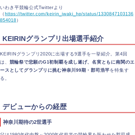
いわき平競輪公式Twitterより
（
https://twitter.com/keirin_iwaki_hp/status/1330847103136
854018
）
KEIRINグランプリ出場選手紹介
KEIRINグランプリ2020に出場する9選手を一挙紹介。第4回
は、
競輪祭で悲願のG1初制覇を成し遂げ、名実ともに南関のエ
ースとしてグランプリに挑む神奈川99期・郡司浩平
を特集す
る。
デビューからの経歴
神奈川期待の2世選手
父は1980年代中盤～2000年代前半の競輪界を賑わせた郡司盛