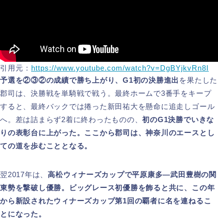
引用元：
https://www.youtube.com/watch?v=DgBYjkvRn8I
予選を②③②の成績で勝ち上がり、G1初の決勝進出
を果たした
郡司は、決勝戦を単騎戦で戦う。最終ホームで3番手をキープ
すると、最終バックでは捲った新田祐大を懸命に追走しゴール
へ。差は詰まらず2着に終わったものの、
初のG1決勝でいきな
りの表彰台に上がった。ここから郡司は、神奈川のエースとし
ての道を歩むこととなる。
翌2017年は、
高松ウィナーズカップで平原康多―武田豊樹の関
東勢を撃破し優勝。ビッグレース初優勝を飾ると共に、この年
から新設されたウィナーズカップ第1回の覇者に名を連ねるこ
とになった。