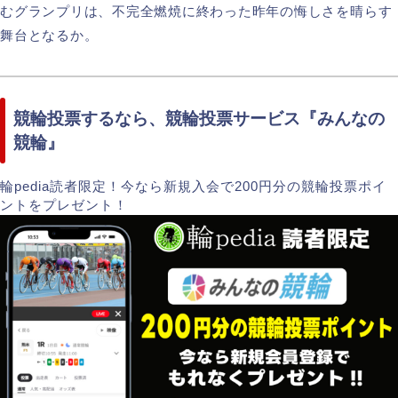
むグランプリは、不完全燃焼に終わった昨年の悔しさを晴らす
舞台となるか。
競輪投票するなら、競輪投票サービス『みんなの
競輪』
輪pedia読者限定！今なら新規入会で200円分の競輪投票ポイ
ントをプレゼント！