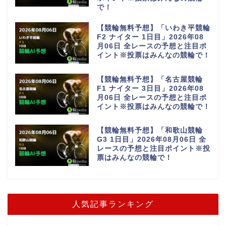
で！
【競輪無料予想】「いわき平競輪
F2 ナイター 1日目」2026年08
月06日 全レースの予想と注目ポ
イント※投票はみんなの競輪で！
【競輪無料予想】「名古屋競輪
F1 ナイター 3日目」2026年08
月06日 全レースの予想と注目ポ
イント※投票はみんなの競輪で！
【競輪無料予想】「和歌山競輪
G3 1日目」2026年08月06日 全
レースの予想と注目ポイント※投
票はみんなの競輪で！
人気記事ランキング