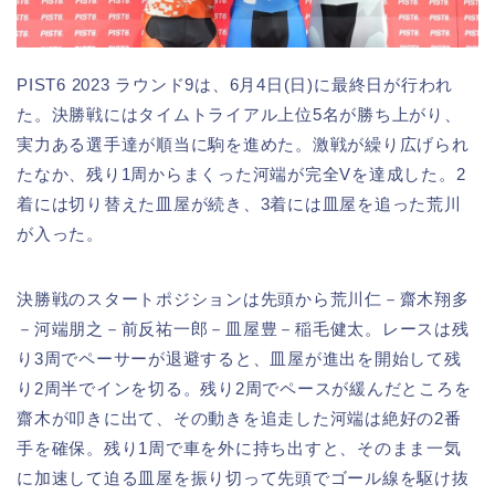
PIST6 2023 ラウンド9は、6月4日(日)に最終日が行われ
た。決勝戦にはタイムトライアル上位5名が勝ち上がり、
実力ある選手達が順当に駒を進めた。激戦が繰り広げられ
たなか、残り1周からまくった河端が完全Vを達成した。2
着には切り替えた皿屋が続き、3着には皿屋を追った荒川
が入った。
決勝戦のスタートポジションは先頭から荒川仁－齋木翔多
－河端朋之－前反祐一郎－皿屋豊－稲毛健太。レースは残
り3周でペーサーが退避すると、皿屋が進出を開始して残
り2周半でインを切る。残り2周でペースが緩んだところを
齋木が叩きに出て、その動きを追走した河端は絶好の2番
手を確保。残り1周で車を外に持ち出すと、そのまま一気
に加速して迫る皿屋を振り切って先頭でゴール線を駆け抜