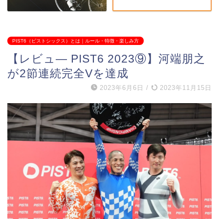
PIST6（ピストシックス）とは｜ルール・特徴・楽しみ方
【レビュ― PIST6 2023⑨】河端朋之
が2節連続完全Vを達成
2023年6月6日
/
2023年11月15日