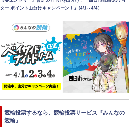
【要エントリー】合計3万円分を山分け！『四日市競輪G3ナイ
ター ポイント山分けキャンペーン！』(4/1～4/4）
競輪投票するなら、競輪投票サービス『みんなの
競輪』