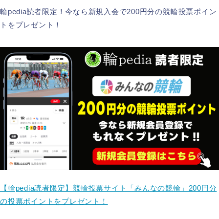
輪pedia読者限定！今なら新規入会で200円分の競輪投票ポイン
トをプレゼント！
【輪pedia読者限定】競輪投票サイト「みんなの競輪」200円分
の投票ポイントをプレゼント！