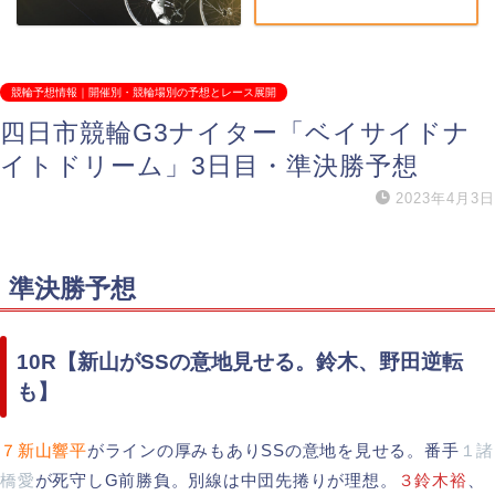
競輪予想情報｜開催別・競輪場別の予想とレース展開
四日市競輪G3ナイター「ベイサイドナ
イトドリーム」3日目・準決勝予想
2023年4月3日
準決勝予想
10R【新山がSSの意地見せる。鈴木、野田逆転
も】
７新山響平
がラインの厚みもありSSの意地を見せる。番手
１諸
橋愛
が死守しG前勝負。別線は中団先捲りが理想。
３鈴木裕
、