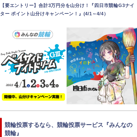
【要エントリー】合計3万円分を山分け！『四日市競輪G3ナイ
ター ポイント山分けキャンペーン！』(4/1～4/4）
競輪投票するなら、競輪投票サービス『みんなの
競輪』