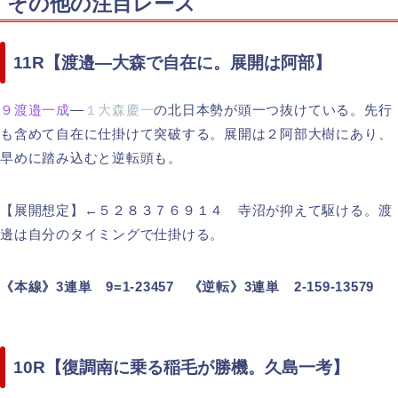
その他の注目レース
11R【渡邉―大森で自在に。展開は阿部】
９渡邉一成
―
１大森慶一
の北日本勢が頭一つ抜けている。先行
も含めて自在に仕掛けて突破する。展開は２阿部大樹にあり、
早めに踏み込むと逆転頭も。
【展開想定】←５２８３７６９１４ 寺沼が抑えて駆ける。渡
邊は自分のタイミングで仕掛ける。
《本線》3連単 9=1-23457 《逆転》3連単 2-159-13579
10R【復調南に乗る稲毛が勝機。久島一考】