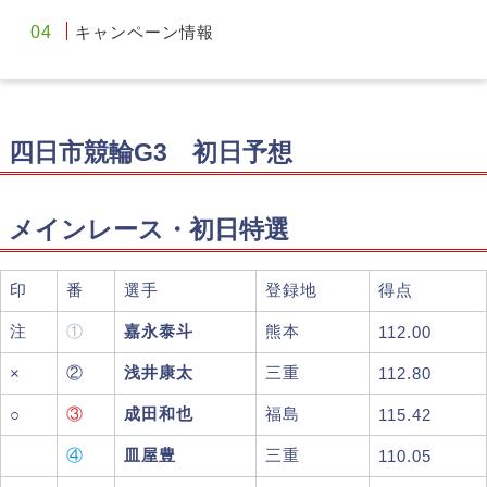
キャンペーン情報
四日市競輪G3 初日予想
メインレース・初日特選
印
番
選手
登録地
得点
注
①
嘉永泰斗
熊本
112.00
②
浅井康太
三重
×
112.80
③
成田和也
福島
○
115.42
④
皿屋豊
三重
110.05