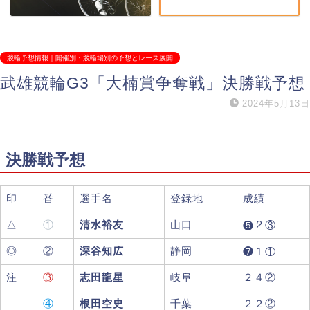
競輪予想情報｜開催別・競輪場別の予想とレース展開
武雄競輪G3「大楠賞争奪戦」決勝戦予想
2024年5月13日
決勝戦予想
印
番
選手名
登録地
成績
△
①
清水裕友
山口
❺２③
◎
②
深谷知広
静岡
❼１①
注
③
志田龍星
岐阜
２４②
④
根田空史
千葉
２２②