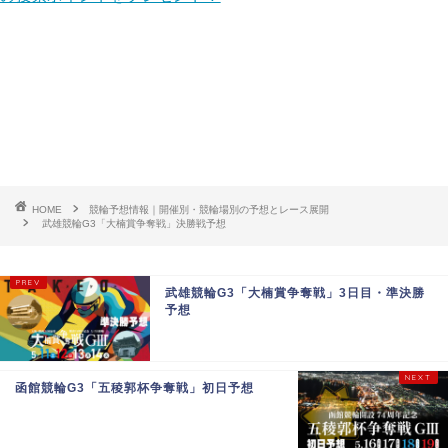
HOME
競輪予想情報｜開催別・競輪場別の予想とレース展開
武雄競輪G3「大楠賞争奪戦」決勝戦予想
武雄競輪G3「大楠賞争奪戦」3日目・準決勝
予想
函館競輪G3「五稜郭杯争奪戦」初日予想