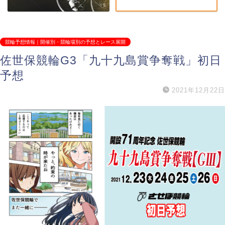
競輪予想情報｜開催別・競輪場別の予想とレース展開
佐世保競輪G3「九十九島賞争奪戦」初日
予想
2021年12月22日