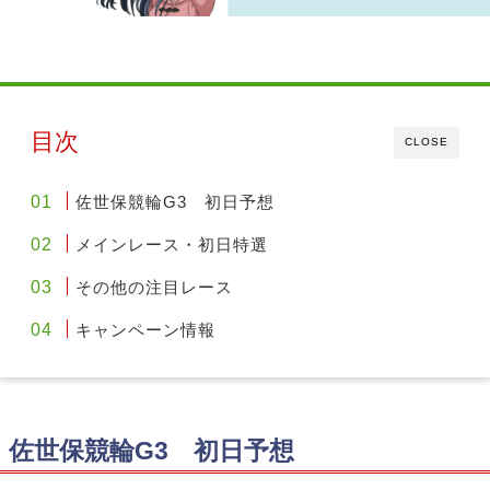
目次
CLOSE
佐世保競輪G3 初日予想
メインレース・初日特選
その他の注目レース
キャンペーン情報
佐世保競輪G3 初日予想