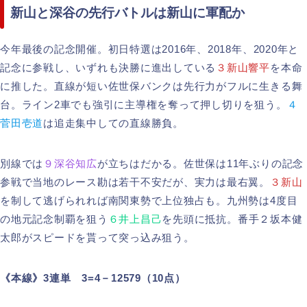
新山と深谷の先行バトルは新山に軍配か
今年最後の記念開催。初日特選は2016年、2018年、2020年と
記念に参戦し、いずれも決勝に進出している
３新山響平
を本命
に推した。直線が短い佐世保バンクは先行力がフルに生きる舞
台。ライン2車でも強引に主導権を奪って押し切りを狙う。
４
菅田壱道
は追走集中しての直線勝負。
別線では
９深谷知広
が立ちはだかる。佐世保は11年ぶりの記念
参戦で当地のレース勘は若干不安だが、実力は最右翼。
３新山
を制して逃げられれば南関東勢で上位独占も。九州勢は4度目
の地元記念制覇を狙う
６井上昌己
を先頭に抵抗。番手２坂本健
太郎がスピードを貰って突っ込み狙う。
《本線》3連単 3=4－12579（10点）