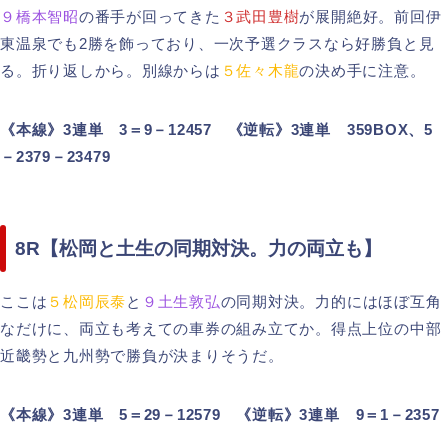
９橋本智昭
の番手が回ってきた
３武田豊樹
が展開絶好。前回伊
東温泉でも2勝を飾っており、一次予選クラスなら好勝負と見
る。折り返しから。別線からは
５佐々木龍
の決め手に注意。
《本線》3連単 3＝9－12457 《逆転》3連単 359BOX、5
－2379－23479
8R【松岡と土生の同期対決。力の両立も】
ここは
５松岡辰泰
と
９土生敦弘
の同期対決。力的にはほぼ互角
なだけに、両立も考えての車券の組み立てか。得点上位の中部
近畿勢と九州勢で勝負が決まりそうだ。
《本線》3連単 5＝29－12579 《逆転》3連単 9＝1－2357