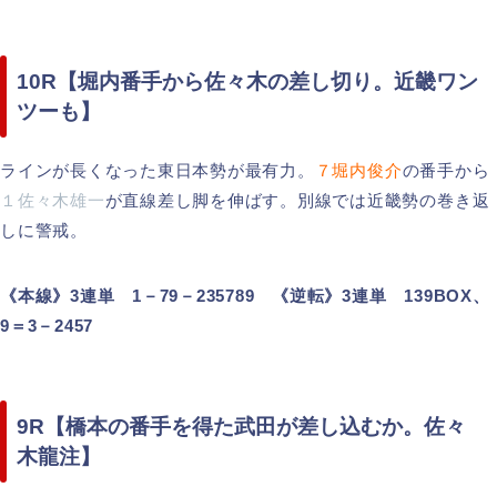
10R【堀内番手から佐々木の差し切り。近畿ワン
ツーも】
ラインが長くなった東日本勢が最有力。
７堀内俊介
の番手から
１佐々木雄一
が直線差し脚を伸ばす。別線では近畿勢の巻き返
しに警戒。
《本線》3連単 1－79－235789 《逆転》3連単 139BOX、
9＝3－2457
9R【橋本の番手を得た武田が差し込むか。佐々
木龍注】