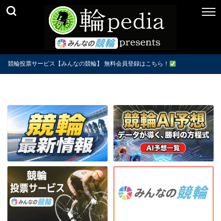
競輪投票サービス【みんなの競輪】 無料会員登録はこちら！