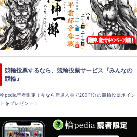
競輪投票するなら、競輪投票サービス『みんなの
競輪』
輪pedia読者限定！今なら新規入会で200円分の競輪投票ポイン
トをプレゼント！