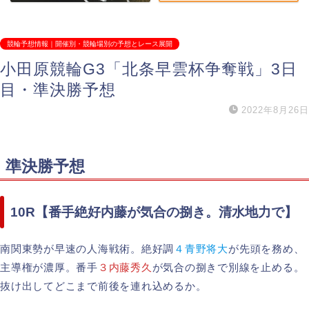
競輪予想情報｜開催別・競輪場別の予想とレース展開
小田原競輪G3「北条早雲杯争奪戦」3日
目・準決勝予想
2022年8月26日
準決勝予想
10R【番手絶好内藤が気合の捌き。清水地力で】
南関東勢が早速の人海戦術。絶好調
４青野将大
が先頭を務め、
主導権が濃厚。番手
３内藤秀久
が気合の捌きで別線を止める。
抜け出してどこまで前後を連れ込めるか。