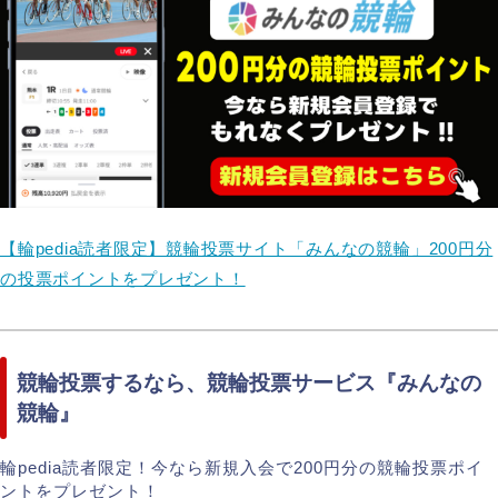
【輪pedia読者限定】競輪投票サイト「みんなの競輪」200円分
の投票ポイントをプレゼント！
競輪投票するなら、競輪投票サービス『みんなの
競輪』
輪pedia読者限定！今なら新規入会で200円分の競輪投票ポイ
ントをプレゼント！