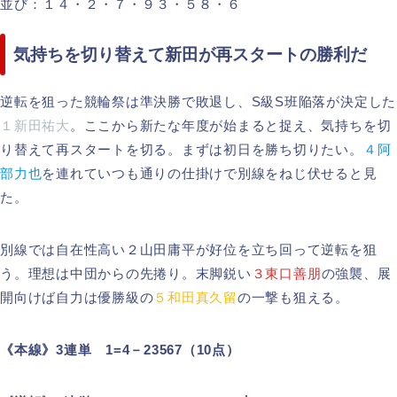
並び：１４・２・７・９３・５８・６
気持ちを切り替えて新田が再スタートの勝利だ
逆転を狙った競輪祭は準決勝で敗退し、S級S班陥落が決定した
１新田祐大
。ここから新たな年度が始まると捉え、気持ちを切
り替えて再スタートを切る。まずは初日を勝ち切りたい。
４阿
部力也
を連れていつも通りの仕掛けで別線をねじ伏せると見
た。
別線では自在性高い２山田庸平が好位を立ち回って逆転を狙
う。理想は中団からの先捲り。末脚鋭い
３東口善朋
の強襲、展
開向けば自力は優勝級の
５和田真久留
の一撃も狙える。
《本線》3連単 1=4－23567（10点）