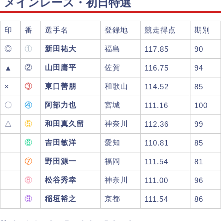
メインレース・初日特選
印
番
選手名
登録地
競走得点
期別
◎
①
新田祐大
福島
117.85
90
②
山田庸平
佐賀
▲
116.75
94
③
東口善朋
和歌山
×
114.52
85
〇
④
阿部力也
宮城
111.16
100
△
⑤
和田真久留
神奈川
112.36
99
⑥
吉田敏洋
愛知
110.81
85
⑦
野田源一
福岡
111.54
81
⑧
松谷秀幸
神奈川
111.00
96
⑨
稲垣裕之
京都
111.54
86