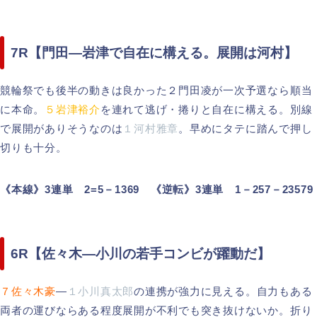
7R【門田―岩津で自在に構える。展開は河村】
競輪祭でも後半の動きは良かった２門田凌が一次予選なら順当
に本命。
５岩津裕介
を連れて逃げ・捲りと自在に構える。別線
で展開がありそうなのは
１河村雅章
。早めにタテに踏んで押し
切りも十分。
《本線》3連単 2=5－1369 《逆転》3連単 1－257－23579
6R【佐々木―小川の若手コンビが躍動だ】
７佐々木豪
―
１小川真太郎
の連携が強力に見える。自力もある
両者の運びならある程度展開が不利でも突き抜けないか。折り