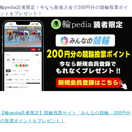
輪pedia読者限定！今なら新規入会で200円分の競輪投票ポイ
ントをプレゼント！
【輪pedia読者限定】競輪投票サイト「みんなの競輪」200円分
の投票ポイントをプレゼント！