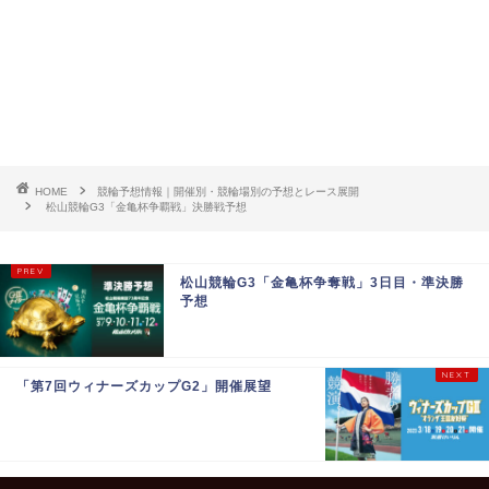
HOME
競輪予想情報｜開催別・競輪場別の予想とレース展開
松山競輪G3「金亀杯争覇戦」決勝戦予想
松山競輪G3「金亀杯争奪戦」3日目・準決勝
予想
「第7回ウィナーズカップG2」開催展望