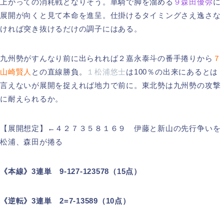
上がっての消耗戦となりそう。単騎で脚を溜める
９森田優弥
に
展開が向くと見て本命を進呈。仕掛けるタイミングさえ逸さな
ければ突き抜けるだけの調子にはある。
九州勢がすんなり前に出られれば２嘉永泰斗の番手捲りから
７
山崎賢人
との直線勝負。
１松浦悠士
は100％の出来にあるとは
言えないが展開を捉えれば地力で前に。東北勢は九州勢の攻撃
に耐えられるか。
【展開想定】←４２７３５８１６９ 伊藤と新山の先行争いを
松浦、森田が捲る
《本線》3連単 9-127-123578（15点）
《逆転》3連単 2=7-13589（10点）