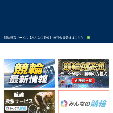
競輪投票サービス【みんなの競輪】 無料会員登録はこちら！