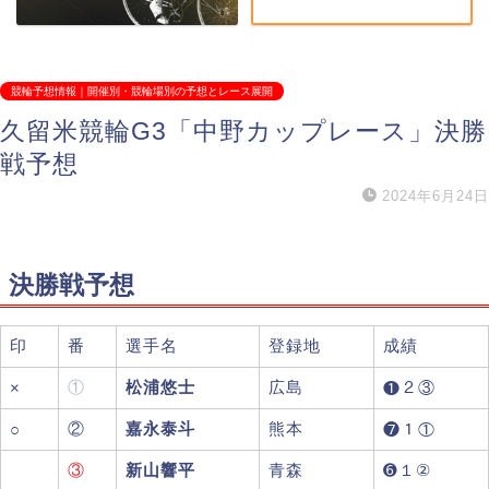
競輪予想情報｜開催別・競輪場別の予想とレース展開
久留米競輪G3「中野カップレース」決勝
戦予想
2024年6月24日
決勝戦予想
印
番
選手名
登録地
成績
①
松浦悠士
広島
×
❶２③
②
嘉永泰斗
熊本
○
❼１①
③
新山響平
青森
➏１②