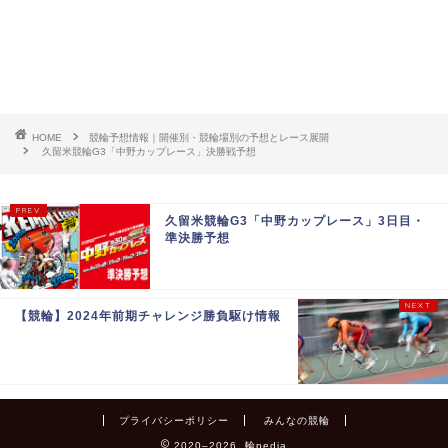
HOME
競輪予想情報｜開催別・競輪場別の予想とレース展開
久留米競輪G3「中野カップレース」決勝戦予想
久留米競輪G3「中野カップレース」3日目・
準決勝予想
【競輪】2024年前期チャレンジ勝負駆け情報
プライバシーポリシー
みんなの競輪
2020–2026 輪pedia