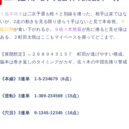
１脇本雄太
は二次予選も軽々と別線を捲った。相手は楽ではな
いが、2走の動きを見る限り逆らう手はないと見て本命視。
５
稲川翔
が食い下がれるか。
９佐々木悠葵
が先に捲ると見せ場は
ある。２町田太我はここもマイペースを握ってどこまで。
【展開想定】←２６８９４３１５７ 町田が逃げやすい構成。
脇本は巻き返しのタイミングがカギ。佐々木の中団先捲り警戒
《本線》3連単 1-5-234679（6点）
《逆転》3連単 1-369-234569（15点）
《穴目》3連単 9-1345-12345（16点）