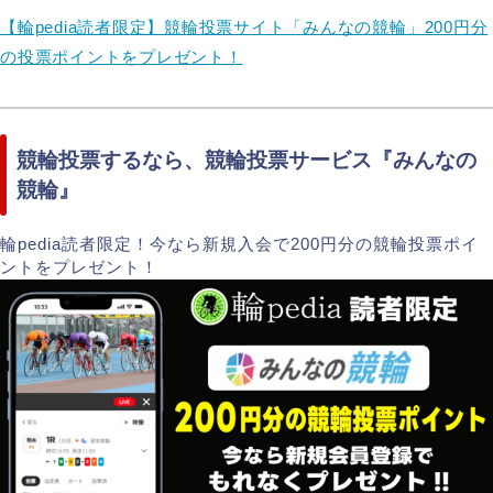
【輪pedia読者限定】競輪投票サイト「みんなの競輪」200円分
の投票ポイントをプレゼント！
競輪投票するなら、競輪投票サービス『みんなの
競輪』
輪pedia読者限定！今なら新規入会で200円分の競輪投票ポイ
ントをプレゼント！