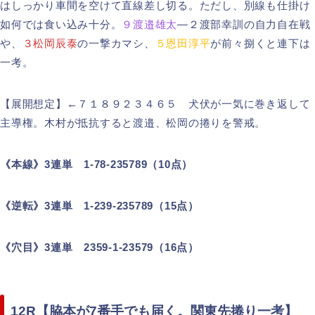
はしっかり車間を空けて直線差し切る。ただし、別線も仕掛け
如何では食い込み十分。
９渡邉雄太
―２渡部幸訓の自力自在戦
や、
３松岡辰泰
の一撃カマシ、
５恩田淳平
が前々捌くと連下は
一考。
【展開想定】←７１８９２３４６５ 犬伏が一気に巻き返して
主導権。木村が抵抗すると渡邉、松岡の捲りを警戒。
《本線》3連単 1-78-235789（10点）
《逆転》3連単 1-239-235789（15点）
《穴目》3連単 2359-1-23579（16点）
12R【脇本が7番手でも届く。関東先捲り一考】