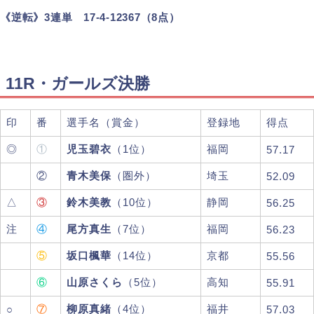
《逆転》3連単 17-4-12367（8点）
11R・ガールズ決勝
印
番
選手名（賞金）
登録地
得点
◎
①
児玉碧衣
（1位）
福岡
57.17
②
青木美保
（圏外）
埼玉
52.09
△
③
鈴木美教
（10位）
静岡
56.25
注
④
尾方真生
（7位）
福岡
56.23
⑤
坂口楓華
（14位）
京都
55.56
⑥
山原さくら
（5位）
高知
55.91
⑦
柳原真緒
（4位）
福井
○
57.03