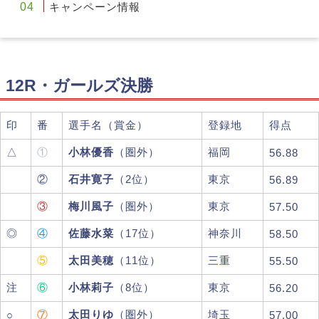
キャンペーン情報
12R・ガールズ決勝
印
番
選手名（賞金）
登録地
得点
△
①
小林優香
（圏外）
福岡
56.88
②
石井寛子
（2位）
東京
56.89
③
梅川風子
（圏外）
東京
57.50
◎
④
佐藤水菜
（17位）
神奈川
58.50
⑤
太田美穂
（11位）
三重
55.50
注
⑥
小林莉子
（8位）
東京
56.20
⑦
太田りゆ
（圏外）
埼玉
○
57.00