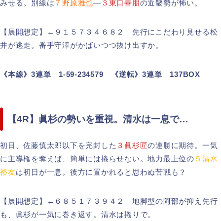
みせる。別線は
７野原雅也
―
３東口善朋
の近畿勢が怖い。
【展開想定】←９１５７３４６８２ 先行にこだわり見せる松
井が逃走。番手守澤がかばいつつ抜け出すか。
《本線》3連単 1-59-234579 《逆転》3連単 137BOX
【4R】眞杉の勢いを重視。清水は一息で…
初日、佐藤慎太郎以下を完封した
３眞杉匠
の連勝に期待。一気
に主導権を奪えば、簡単には捲らせない。地力最上位の
５清水
裕友
は初日が一息。後方に置かれると思わぬ苦戦も？
【展開想定】←６８５１７３９４２ 地脚型の阿部が抑え先行
も、眞杉が一気に巻き返す。清水は捲りで。