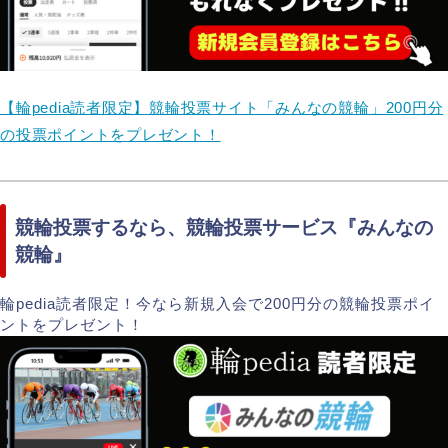
【輪pedia読者限定】競輪投票サイト「みんなの競輪」200円分
の投票ポイントをプレゼント！
競輪投票するなら、競輪投票サービス『みんなの
競輪』
輪pedia読者限定！今なら新規入会で200円分の競輪投票ポイ
ントをプレゼント！