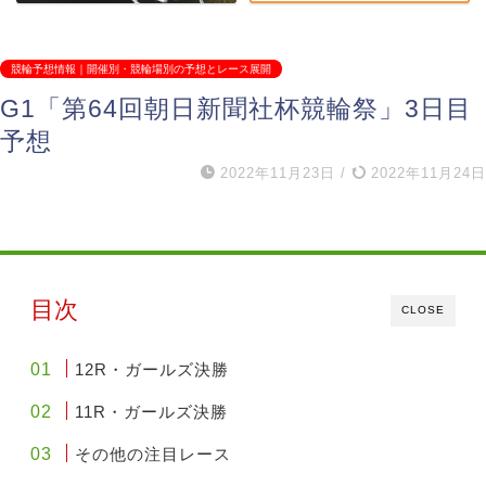
競輪予想情報｜開催別・競輪場別の予想とレース展開
G1「第64回朝日新聞社杯競輪祭」3日目
予想
2022年11月23日
/
2022年11月24日
目次
CLOSE
12R・ガールズ決勝
11R・ガールズ決勝
その他の注目レース