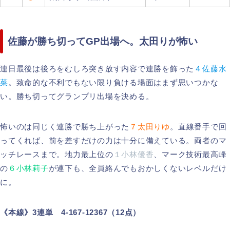
佐藤が勝ち切ってGP出場へ。太田りが怖い
連日最後は後ろをむしろ突き放す内容で連勝を飾った
４佐藤水
菜
。致命的な不利でもない限り負ける場面はまず思いつかな
い。勝ち切ってグランプリ出場を決める。
怖いのは同じく連勝で勝ち上がった
７太田りゆ
。直線番手で回
ってくれば、前を差すだけの力は十分に備えている。両者のマ
ッチレースまで。地力最上位の
１小林優香
、マーク技術最高峰
の
６小林莉子
が連下も、全員絡んでもおかしくないレベルだけ
に。
《本線》3連単 4-167-12367（12点）