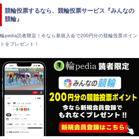
競輪投票するなら、競輪投票サービス『みんなの
競輪』
輪pedia読者限定！今なら新規入会で200円分の競輪投票ポイン
トをプレゼント！