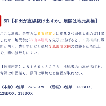
5R【和田が直線抜け出すか。展開は地元高橋】
ここは激戦。最有力は
５青野将大
に乗る２和田健太郎の抜け出
しだが、地元勢が
８山本勝利
を先頭に逃げると、
１高橋築
に展
開が向く。先行争いだと単騎
３原田研太朗
の強襲も互角以上
で、狙いは絞りにくい。
【展開想定】←８１６９４５２７３ 挑戦者の山本が逃げる。
青野は中団捲り。原田は単騎だと位置が取れない。
《本線》3連単 2=5-1379 《逆転》3連単 123BOX、
125BOX、235BOX