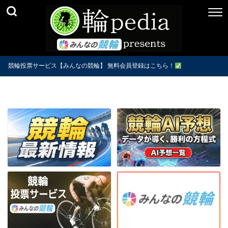
競輪投票サービス【みんなの競輪】 無料会員登録はこちら！