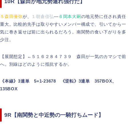
10R【森田が地元勢連れ強行だ】
５森田優弥
が、
１朝倉佳弘
―
６岡本大嗣
の地元勢に任され責任
重大。比較的先手は取りやすいメンバー構成で、引いてから一
気に巻き返せば前に出られるだろう。南関勢の食い下がりを多
少注。
【展開想定】←５１６２８４７３９ 森田が一気のカマシで前
へ。別線はどのように抵抗するか。
《本線》3連単 5=1-23678 《逆転》3連単 357BOX、
135BOX
9R【南関勢と中近勢の一騎打ちムード】