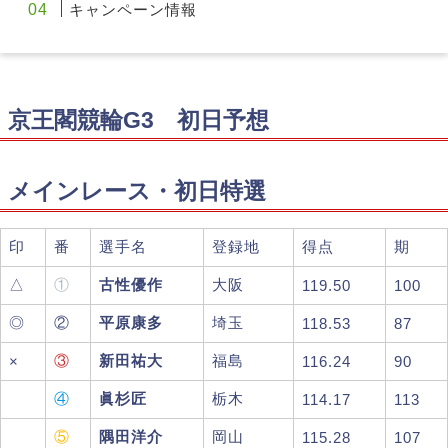
キャンペーン情報
京王閣競輪G3 初日予想
メインレース・初日特選
印
番
選手名
登録地
得点
期
△
①
古性優作
大阪
119.50
100
◎
②
平原康多
埼玉
118.53
87
③
新田祐大
福島
×
116.24
90
④
眞杉匠
栃木
114.17
113
⑤
隅田洋介
岡山
115.28
107