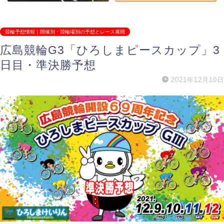
競輪予想情報｜開催別・競輪場別の予想とレース展開
広島競輪G3「ひろしまピースカップ」3
日目・準決勝予想
2021年12月10日