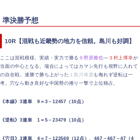
準決勝予想
10R【混戦も近畿勢の地力を信頼。島川も好調】
ここは混戦模様。実績・実力で勝る
９野原雅也
―
３村上博幸
が
当面の中心となる。場合によってはカマシ先行も視野に入れて
の自在戦。連勝で勝ち上がった
１島川将貴
も侮れず逆転は一
考。穴なら動き良好な中国勢の捲り一撃で上位独占。
《本線》3連単 9＝3－12457（10点）
《逆転》3連単 1＝5－23479（10点）
《穴目》3連単 4＝7－123569（12点）、467－467－47（4