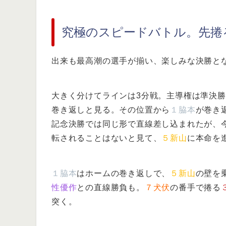
究極のスピードバトル。先捲
出来も最高潮の選手が揃い、楽しみな決勝と
大きく分けてラインは3分戦。主導権は準決
巻き返しと見る。その位置から
１脇本
が巻き
記念決勝では同じ形で直線差し込まれたが、
転されることはないと見て、
５新山
に本命を
１脇本
はホームの巻き返しで、
５新山
の壁を
性優作
との直線勝負も。
７犬伏
の番手で捲る
突く。