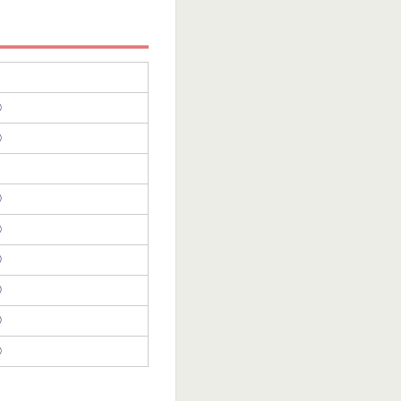
①
①
①
②
②
③
③
③
②