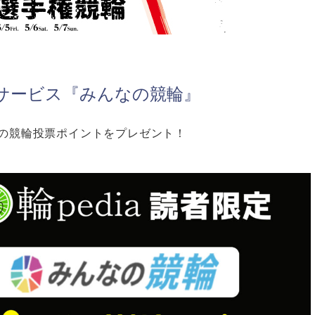
サービス『みんなの競輪』
円分の競輪投票ポイントをプレゼント！