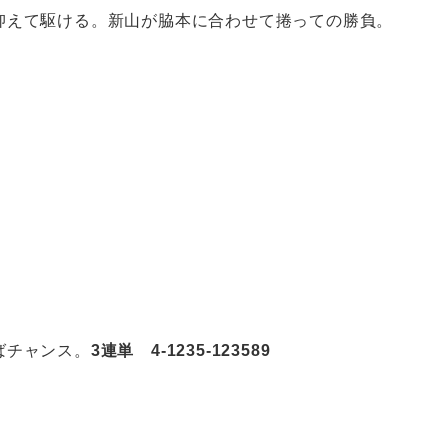
抑えて駆ける。新山が脇本に合わせて捲っての勝負。
ばチャンス。
3連単 4-1235-123589