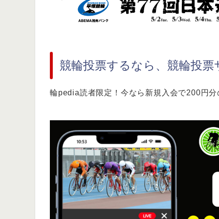
競輪投票するなら、競輪投票
輪pedia読者限定！今なら新規入会で200