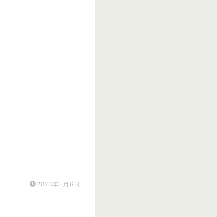
2023年5月6日