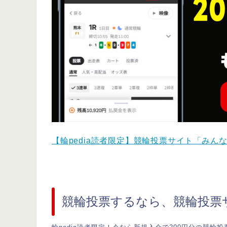
【輪pedia読者限定】競輪投票サイト「みん
競輪投票するなら、競輪投票