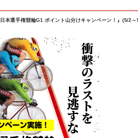
本選手権競輪G1 ポイント山分けキャンペーン！』(5/2～5