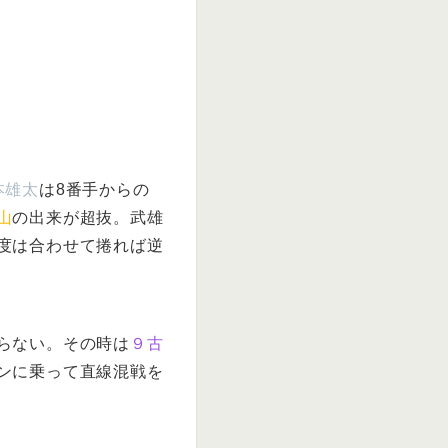
本雄太
は8番手からの
山
の出来が超抜。武雄
度は合わせて捲れば逆
らない。その時は
９古
ンに乗って直線混戦を