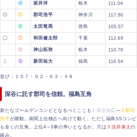
④
坂井洋
栃木
111.04
◎
⑤
郡司浩平
神奈川
117.90
⑥
太田竜馬
徳島
105.57
⑦
和田健太郎
千葉
◯
112.69
⑧
神山拓弥
栃木
110.78
△
⑨
新田祐大
福島
116.54
並び：１５７・９２・６３・４８
深谷に託す郡司を信頼。福島互角
新たなゴールデンコンビとなるべくここも
１深谷知広
―
５郡司
浩平
が躍動。南関上位独占へ向けて動く。ただし福島SSコンビ
も全くの互角。上位4～5車の争いとなるか。穴は
３浅井康太
の
絡み。