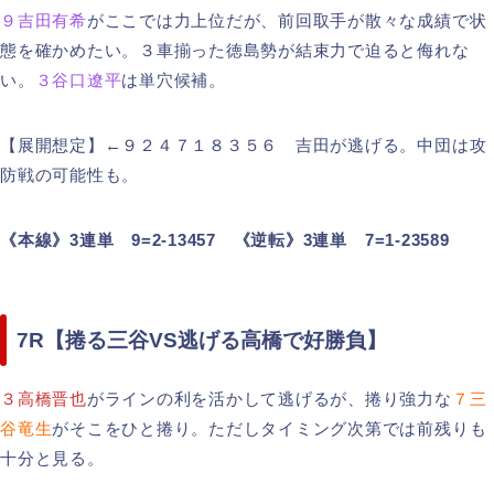
９吉田有希
がここでは力上位だが、前回取手が散々な成績で状
態を確かめたい。３車揃った徳島勢が結束力で迫ると侮れな
い。
３谷口遼平
は単穴候補。
【展開想定】←９２４７１８３５６ 吉田が逃げる。中団は攻
防戦の可能性も。
《本線》3連単 9=2-13457 《逆転》3連単 7=1-23589
7R【捲る三谷VS逃げる高橋で好勝負】
３高橋晋也
がラインの利を活かして逃げるが、捲り強力な
７三
谷竜生
がそこをひと捲り。ただしタイミング次第では前残りも
十分と見る。