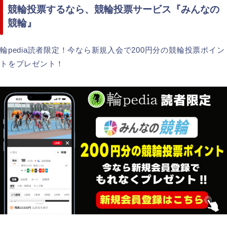
競輪投票するなら、競輪投票サービス『みんなの
競輪』
輪pedia読者限定！今なら新規入会で200円分の競輪投票ポイン
トをプレゼント！