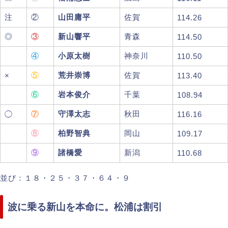
注
②
山田庸平
佐賀
114.26
◎
③
新山響平
青森
114.50
④
小原太樹
神奈川
110.50
⑤
荒井崇博
佐賀
×
113.40
⑥
岩本俊介
千葉
108.94
⑦
守澤太志
秋田
◯
116.16
⑧
柏野智典
岡山
109.17
⑨
諸橋愛
新潟
110.68
並び：１８・２５・３７・６４・９
波に乗る新山を本命に。松浦は割引