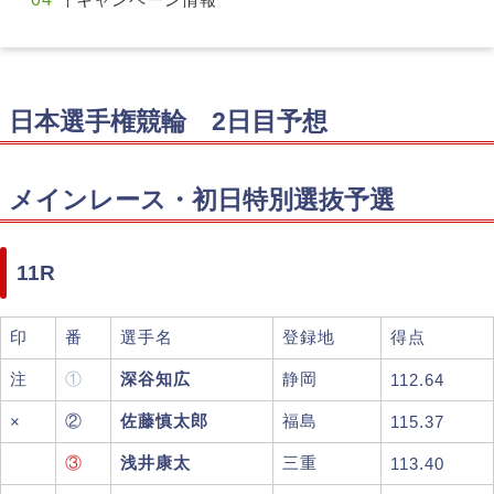
日本選手権競輪 2日目予想
メインレース・初日特別選抜予選
11R
印
番
選手名
登録地
得点
注
①
深谷知広
静岡
112.64
②
佐藤慎太郎
福島
×
115.37
③
浅井康太
三重
113.40