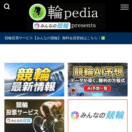
競輪投票サービス【みんなの競輪】 無料会員登録はこちら！