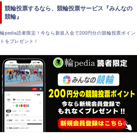
競輪投票するなら、競輪投票サービス『みんなの
競輪』
輪pedia読者限定！今なら新規入会で200円分の競輪投票ポイン
トをプレゼント！