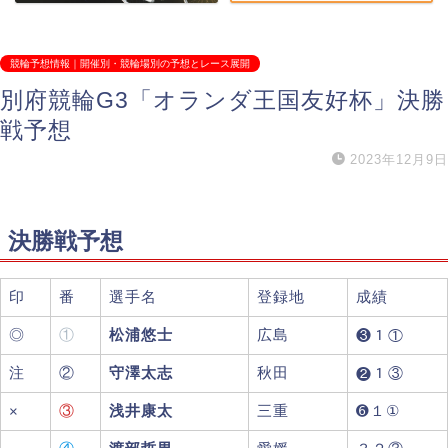
競輪予想情報｜開催別・競輪場別の予想とレース展開
別府競輪G3「オランダ王国友好杯」決勝
戦予想
2023年12月9日
決勝戦予想
印
番
選手名
登録地
成績
◎
①
松浦悠士
広島
❸１①
注
②
守澤太志
秋田
❷１③
③
浅井康太
三重
➏１①
×