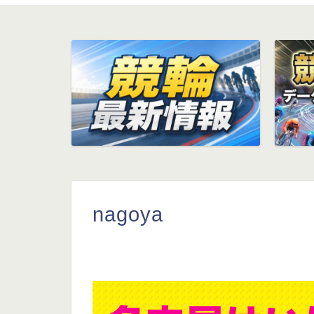
nagoya