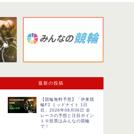
最新の投稿
【競輪無料予想】「伊東競
輪F2 ミッドナイト 1日
目」2026年08月06日 全
レースの予想と注目ポイン
ト※投票はみんなの競輪
で！