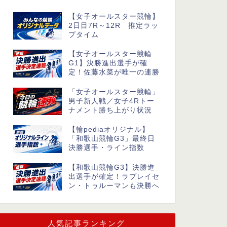
【女子オールスター競輪】
2日目7R～12R 推定ラッ
プタイム
【女子オールスター競輪
G1】決勝進出選手が確
定！佐藤水菜が唯一の連勝
「女子オールスター競輪」
男子新人戦／女子4Rトー
ナメント勝ち上がり状況
【輪pediaオリジナル】
「和歌山競輪G3」最終日
決勝選手・ライン指数
【和歌山競輪G3】決勝進
出選手が確定！ラブレイセ
ン・トゥルーマンも決勝へ
人気記事ランキング