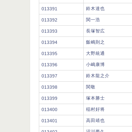
鈴木達也
013391
関一浩
013392
長塚智広
013393
飯嶋則之
013394
大野統通
013395
小嶋康博
013396
鈴木龍之介
013397
関敬
013398
塚本勝士
013399
稲村好将
013400
高田靖也
013401
沼川夢久
013402