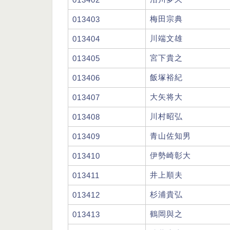
梅田宗典
013403
川端文雄
013404
宮下貴之
013405
飯塚裕紀
013406
大矢将大
013407
川村昭弘
013408
青山佐知男
013409
伊勢崎彰大
013410
井上順夫
013411
杉浦貴弘
013412
鶴岡與之
013413