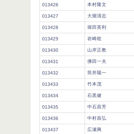
本村隆文
013426
大畑清志
013427
堀田英利
013428
岩崎稔
013429
山岸正教
013430
佛田一夫
013431
筒井陽一
013432
竹本茂
013433
石黒健
013434
中石昌芳
013435
中村昌弘
013436
広瀬興
013437