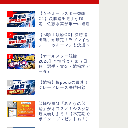
【女子オールスター競輪
1
G1】決勝進出選手が確
定！佐藤水菜が唯一の連勝
【和歌山競輪G3】決勝進
2
出選手が確定！ラブレイセ
ン・トゥルーマンも決勝へ
【オールスター競輪
3
2026】全情報まとめ（日
程・選手・賞金・競輪場デ
ータ）
【競輪】輪pediaの最速！
4
グレードレース決勝回顧
競輪投票は「みんなの競
5
輪」がオススメ！今スグ新
規入会しよう！【不定期で
ポイントプレゼントも！】