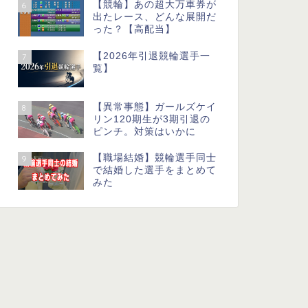
【競輪】あの超大万車券が
6
出たレース、どんな展開だ
った？【高配当】
【2026年引退競輪選手一
7
覧】
【異常事態】ガールズケイ
8
リン120期生が3期引退の
ピンチ。対策はいかに
【職場結婚】競輪選手同士
9
で結婚した選手をまとめて
みた