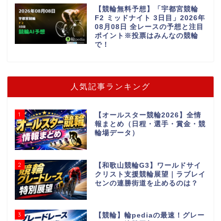
【競輪無料予想】「宇都宮競輪
F2 ミッドナイト 3日目」2026年
08月08日 全レースの予想と注目
ポイント※投票はみんなの競輪
で！
人気記事ランキング
1
【オールスター競輪2026】全情
報まとめ（日程・選手・賞金・競
輪場データ）
2
【和歌山競輪G3】ワールドサイ
クリスト支援競輪展望｜ラブレイ
センの連勝街道を止めるのは？
3
【競輪】輪pediaの最速！グレー