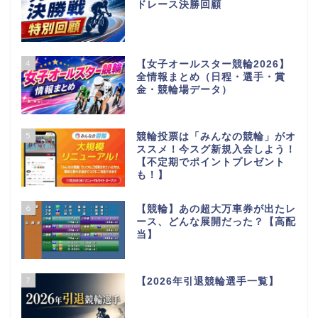
ドレース決勝回顧
4
【女子オールスター競輪2026】
全情報まとめ（日程・選手・賞
金・競輪場データ）
5
競輪投票は「みんなの競輪」がオ
ススメ！今スグ新規入会しよう！
【不定期でポイントプレゼント
も！】
6
【競輪】あの超大万車券が出たレ
ース、どんな展開だった？【高配
当】
7
【2026年引退競輪選手一覧】