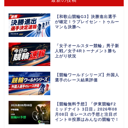
最新の投稿
【和歌山競輪G3】決勝進出選手
が確定！ラブレイセン・トゥルー
マンも決勝へ
「女子オールスター競輪」男子新
人戦／女子4Rトーナメント勝ち
上がり状況
【競輪ワールドシリーズ】外国人
選手のレース結果評価
【競輪無料予想】「伊東競輪F2
ミッドナイト 3日目」2026年08
月08日 全レースの予想と注目ポ
イント※投票はみんなの競輪で！