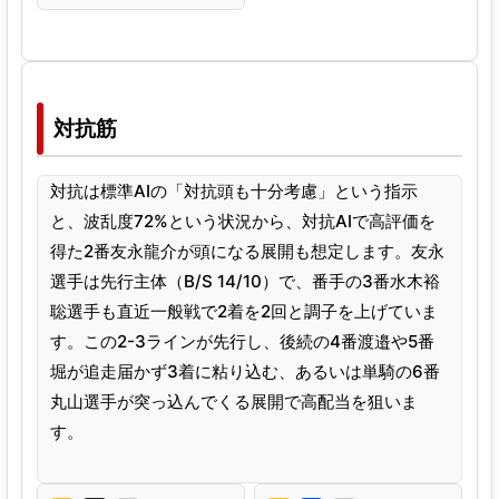
対抗筋
対抗は標準AIの「対抗頭も十分考慮」という指示
と、波乱度72%という状況から、対抗AIで高評価を
得た2番友永龍介が頭になる展開も想定します。友永
選手は先行主体（B/S 14/10）で、番手の3番水木裕
聡選手も直近一般戦で2着を2回と調子を上げていま
す。この2-3ラインが先行し、後続の4番渡邉や5番
堀が追走届かず3着に粘り込む、あるいは単騎の6番
丸山選手が突っ込んでくる展開で高配当を狙いま
す。