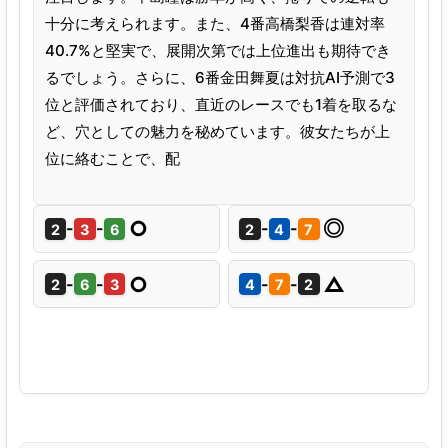
十分に考えられます。また、4番高橋梨香は連対率
40.7%と堅実で、展開次第では上位進出も期待でき
るでしょう。さらに、6番金田舞夏は対抗AI予測で3
位と評価されており、直近のレースでも1着を取るな
ど、穴としての魅力を秘めています。彼女たちが上
位に絡むことで、配
○
◎
-
-
-
-
2
3
6
2
4
7
○
△
-
-
-
-
2
6
3
4
7
2