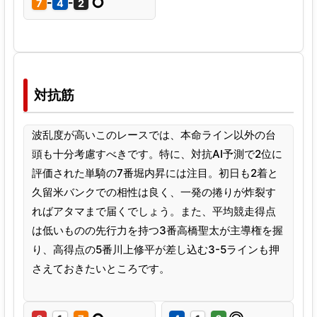
○
-
-
7
4
2
対抗筋
波乱度が高いこのレースでは、本命ライン以外の台
頭も十分考慮すべきです。特に、対抗AI予測で2位に
評価された単騎の7番堀内昇には注目。初日も2着と
久留米バンクでの相性は良く、一発の捲りが炸裂す
ればアタマまで届くでしょう。また、平均競走得点
は低いものの先行力を持つ3番高橋聖太が主導権を握
り、高得点の5番川上修平が差し込む3-5ラインも押
さえておきたいところです。