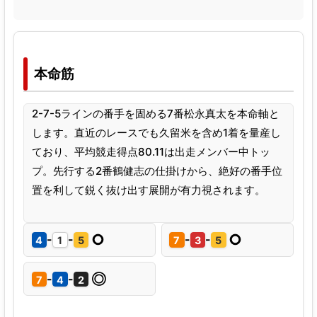
本命筋
2-7-5ラインの番手を固める7番松永真太を本命軸と
します。直近のレースでも久留米を含め1着を量産し
ており、平均競走得点80.11は出走メンバー中トッ
プ。先行する2番鶴健志の仕掛けから、絶好の番手位
置を利して鋭く抜け出す展開が有力視されます。
○
○
-
-
-
-
4
1
5
7
3
5
◎
-
-
7
4
2