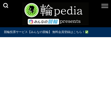
競輪投票サービス【みんなの競輪】 無料会員登録はこちら！