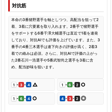
対抗筋
本命の3番猪野選手を軸としつつ、高配当を狙って2
着、3着に穴要素を取り入れます。2番手で猪野選手
をサポートする6番千澤大輔選手は直近で1着を連発
しており、対抗AIでも評価を上げています。また、3
番手の4番三木選手は連下向きの評価が高く、2着3
着での絡みは必須。さらに、対抗AIで評価の上がっ
た2番石川一浩選手や5番武智尚之選手を3着に含
め、配当妙味を狙います。
△
○
-
-
-
-
1
3
4
1
6
2
○
◎
-
-
-
-
1
6
4
4
3
2