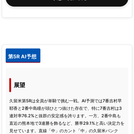
第5R AI予想
展望
久留米第5Rは全員が単騎で挑む一戦。AI予測では7番吉村早
耶香と2番中島瞳が頭ひとつ抜けた存在で、特に7番吉村は3
連対率76.2%と抜群の安定感を誇ります。一方、2番中島も
直近の熊本地で3連勝を飾るなど、勝率29.1%と高い決定力を
見せています。直線「中」のカント「中」の久留米バンク