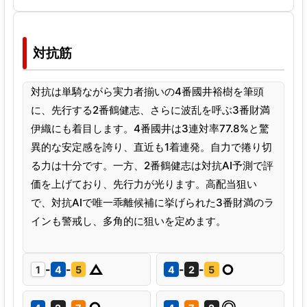
対抗筋
対抗は単騎ながら実力者揃いの4番國井裕樹を筆頭
に、先行する2番鶴健志、さらに波乱を呼ぶ3番財満
伊織にも着目します。4番國井は3連対率77.8%と驚
異的な安定感を誇り、直近も1着連発。自力で捲り切
る力は十分です。一方、2番鶴健志は対抗AI予測で評
価を上げており、先行力が光ります。高配当狙い
で、対抗AIで唯一乖離候補に挙げられた3番財満のラ
インも警戒し、多角的に狙いを定めます。
△
○
-
-
-
-
1
4
5
4
2
5
-
-
-
-