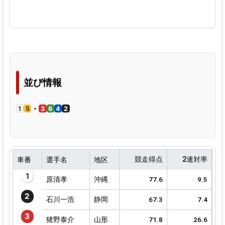
並び情報
・
1
5
3
6
4
2
車番
選手名
地区
競走得点
2連対率
1
原清孝
沖縄
77.6
9.5
2
石川一浩
静岡
67.3
7.4
3
猪野泰介
山形
71.8
26.6