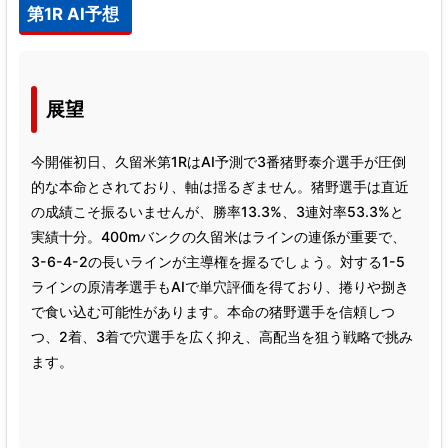
第1R AI予想
展望
今開催初日、久留米第1RはAI予測で3番猪野泰介選手が圧倒
的な本命とされており、軸は揺るぎません。猪野選手は直近
の成績こそ振るいませんが、勝率13.3%、3連対率53.3%と
実績十分。400mバンクの久留米はラインの連係が重要で、
3-6-4-2の長いラインが主導権を握るでしょう。対する1-5
ラインの原清孝選手もAIで単穴評価を得ており、捲りや捌き
で食い込む可能性があります。本命の猪野選手を信頼しつ
つ、2着、3着で穴選手を広く抑え、高配当を狙う戦略で挑み
ます。