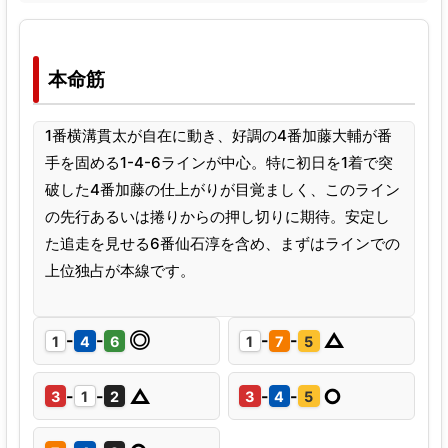
本命筋
1番横溝貫太が自在に動き、好調の4番加藤大輔が番
手を固める1-4-6ラインが中心。特に初日を1着で突
破した4番加藤の仕上がりが目覚ましく、このライン
の先行あるいは捲りからの押し切りに期待。安定し
た追走を見せる6番仙石淳を含め、まずはラインでの
上位独占が本線です。
◎
△
-
-
-
-
1
4
6
1
7
5
△
○
-
-
-
-
3
1
2
3
4
5