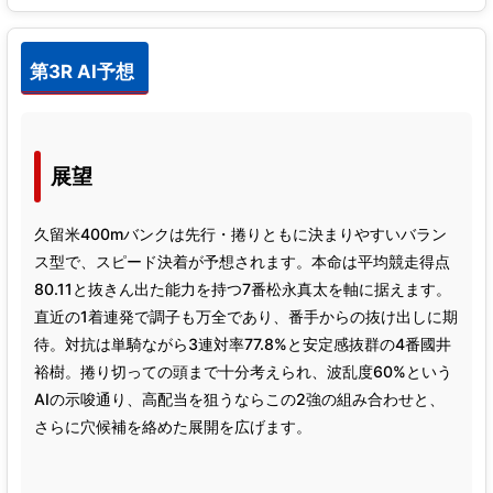
第3R AI予想
展望
久留米400mバンクは先行・捲りともに決まりやすいバラン
ス型で、スピード決着が予想されます。本命は平均競走得点
80.11と抜きん出た能力を持つ7番松永真太を軸に据えます。
直近の1着連発で調子も万全であり、番手からの抜け出しに期
待。対抗は単騎ながら3連対率77.8%と安定感抜群の4番國井
裕樹。捲り切っての頭まで十分考えられ、波乱度60%という
AIの示唆通り、高配当を狙うならこの2強の組み合わせと、
さらに穴候補を絡めた展開を広げます。