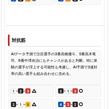
対抗筋
AIデータ予測で注目選手の3番高橋優斗、5番高木竜
司、6番中澤央治にもチャンスがあると判断。特に単
騎の選手が浮上する可能性も考慮し、AI予測で3連対
率の高い選手も組み合わせに含める。
△
○
-
-
-
-
1
2
3
2
1
3
△
○
-
-
-
-
2
1
5
4
3
2