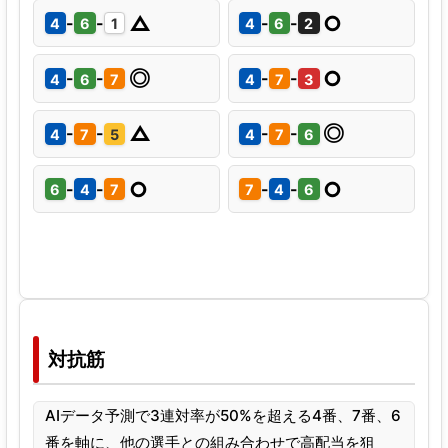
△
○
-
-
-
-
4
6
1
4
6
2
◎
○
-
-
-
-
4
6
7
4
7
3
△
◎
-
-
-
-
4
7
5
4
7
6
○
○
-
-
-
-
6
4
7
7
4
6
対抗筋
AIデータ予測で3連対率が50%を超える4番、7番、6
番を軸に、他の選手との組み合わせで高配当を狙