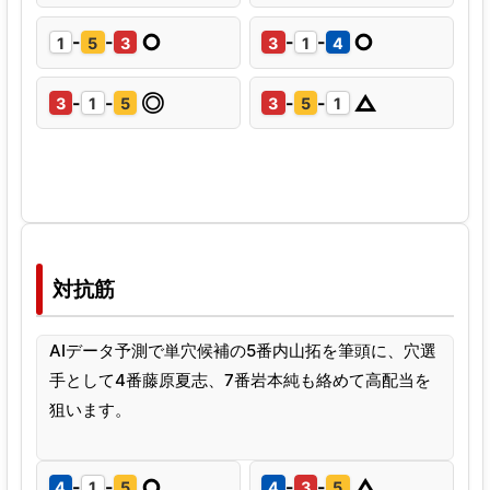
○
○
-
-
-
-
1
5
3
3
1
4
◎
△
-
-
-
-
3
1
5
3
5
1
対抗筋
AIデータ予測で単穴候補の5番内山拓を筆頭に、穴選
手として4番藤原夏志、7番岩本純も絡めて高配当を
狙います。
○
△
-
-
-
-
4
1
5
4
3
5