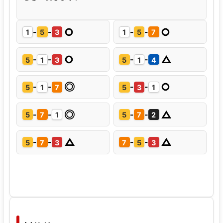
○
○
-
-
-
-
1
5
3
1
5
7
○
△
-
-
-
-
5
1
3
5
1
4
◎
○
-
-
-
-
5
1
7
5
3
1
◎
△
-
-
-
-
5
7
1
5
7
2
△
△
-
-
-
-
5
7
3
7
5
3