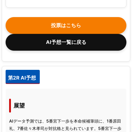
投票はこちら
AI予想一覧に戻る
第2R AI予想
展望
AIデータ予測では、5番宮下一歩を本命候補筆頭に、1番原田
礼、7番佐々木孝司が対抗格と見られています。5番宮下一歩