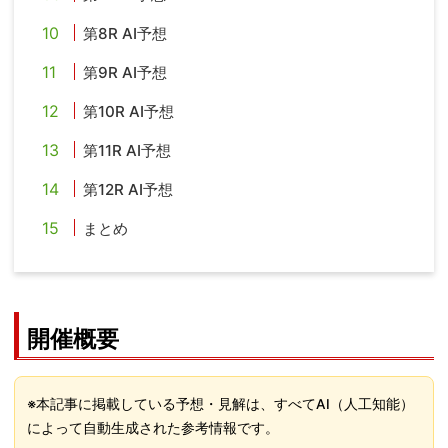
第8R AI予想
第9R AI予想
第10R AI予想
第11R AI予想
第12R AI予想
まとめ
開催概要
※本記事に掲載している予想・見解は、すべてAI（人工知能）
によって自動生成された参考情報です。