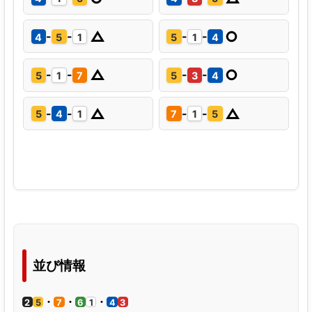
△
○
-
-
-
-
4
5
1
5
1
4
△
○
-
-
-
-
5
1
7
5
3
4
△
△
-
-
-
-
5
4
1
7
1
5
並び情報
・
・
・
2
5
7
6
1
4
3