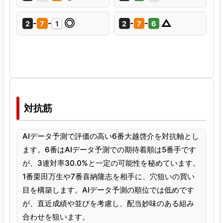
◎
△
-
-
-
-
2
7
1
2
7
6
対抗筋
AIデータ予測で評価の高い6番大越啓介を対抗軸とし
ます。6番はAIデータ予測での期待着順は5番手です
が、3連対率30.0%と一定の可能性を秘めています。
1番栗田万生や7番喜納隆志を相手に、穴狙いの買い
目を構築します。AIデータ予測の順位では低めです
が、直近成績や並びを考慮し、配当妙味のある組み
合わせを狙います。