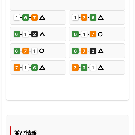
△
△
-
-
-
-
1
6
7
1
7
6
△
○
-
-
-
-
6
1
2
6
1
7
○
△
-
-
-
-
6
7
1
6
7
2
△
△
-
-
-
-
7
1
6
7
6
1
並び情報