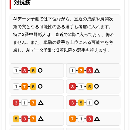
対抗筋
AIデータ予測では下位ながら、直近の成績や展開次
第で穴となる可能性のある選手も考慮に入れます。
特に3番中野彰人は、直近で2着に入っており、侮れ
ません。また、単騎の選手も上位に来る可能性を考
慮し、AIデータ予測で3着以降の選手も抑えます。
○
△
-
-
-
-
1
3
5
1
7
3
○
○
-
-
-
-
1
7
5
3
1
5
△
○
-
-
-
-
3
1
7
3
5
1
△
△
-
-
-
-
5
3
7
7
1
3