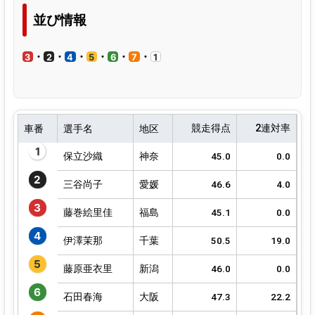
並び情報
・
・
・
・
・
・
3
2
4
5
6
7
1
車番
選手名
地区
競走得点
2連対率
1
保立沙織
神奈
45.0
0.0
2
三谷尚子
愛媛
46.6
4.0
3
藤巻絵里佳
福島
45.1
0.0
4
伊澤茉那
千葉
50.5
19.0
5
藤原亜衣里
新潟
46.0
0.0
6
石田春海
大阪
47.3
22.2