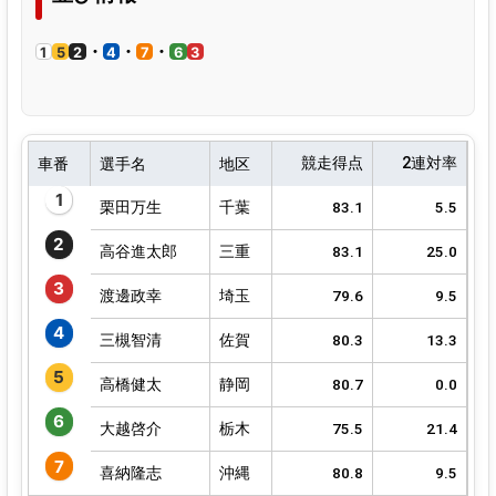
・
・
・
1
5
2
4
7
6
3
車番
選手名
地区
競走得点
2連対率
1
栗田万生
千葉
83.1
5.5
2
高谷進太郎
三重
83.1
25.0
3
渡邊政幸
埼玉
79.6
9.5
4
三槻智清
佐賀
80.3
13.3
5
高橋健太
静岡
80.7
0.0
6
大越啓介
栃木
75.5
21.4
7
喜納隆志
沖縄
80.8
9.5