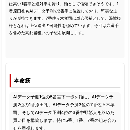
は高い1着率と連対率を誇り、軸として信頼できそうです。1
番原田礼もAIデータ予測で2番手に位置しており、堅実な走
りが期待できます。7番佐々木孝司は単穴候補として、混戦模
様となれば上位進出の可能性を秘めています。今回は穴選手
を含めた高配当狙いの予想を展開します。
本命筋
AIデータ予測1位の5番宮下一歩を軸に、AIデータ予
測2位の1番原田礼、AIデータ予測3位の7番佐々木孝
司、そしてAIデータ予測4位の3番中野彰人を絡めた
買い目を構築します。特に5番、1番、7番の組み合わ
せを重視します。