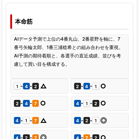
本命筋
AIデータ予測で上位の4番丸山、2番星野を軸に、7
番弓矢輪太郎、1番三浦稔希との組み合わせを重視。
AI予測の期待着順と、各選手の直近成績、並びを考
慮して買い目を構成する。
△
○
-
-
-
-
1
4
2
2
4
1
○
○
-
-
-
-
2
4
7
4
1
2
△
◎
-
-
-
-
4
1
7
4
2
1
◎
○
-
-
-
-
4
2
7
4
7
2