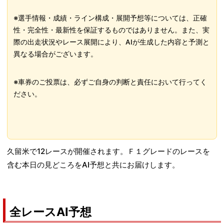
※選手情報・成績・ライン構成・展開予想等については、正確
性・完全性・最新性を保証するものではありません。また、実
際の出走状況やレース展開により、AIが生成した内容と予測と
異なる場合がございます。
※車券のご投票は、必ずご自身の判断と責任において行ってく
ださい。
久留米で12レースが開催されます。Ｆ１グレードのレースを
含む本日の見どころをAI予想と共にお届けします。
全レースAI予想