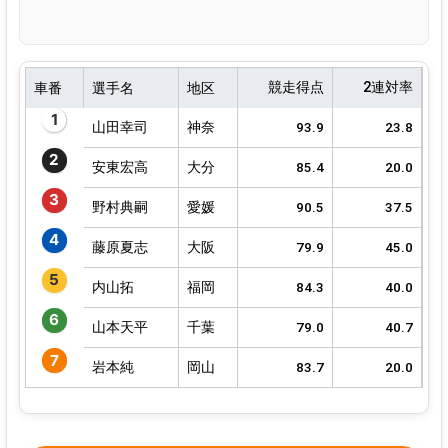
車番
選手名
地区
競走得点
2連対率
1
山田幸司
神奈
93.9
23.8
2
安東宏高
大分
85.4
20.0
3
野村典嗣
愛媛
90.5
37.5
4
藤原夏志
大阪
79.9
45.0
5
内山拓
福岡
84.3
40.0
6
山本天平
千葉
79.0
40.7
7
岩本純
岡山
83.7
20.0