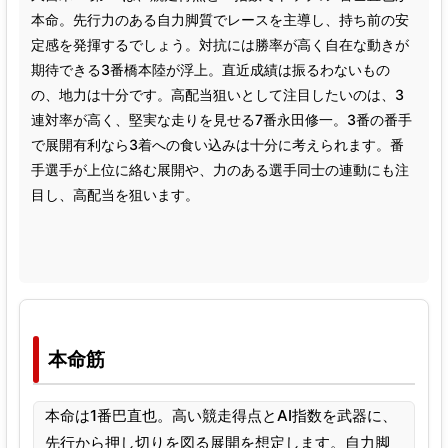
本命。先行力のある自力脚質でレースを主導し、持ち前の安
定感を発揮するでしょう。対抗には勝率が高く自在な動きが
期待できる3番橋本陸が浮上。直近成績は振るわないもの
の、地力は十分です。高配当狙いとして注目したいのは、3
連対率が高く、堅実な走りを見せる7番永田修一。3番の番手
で展開有利なら3着への食い込みは十分に考えられます。番
手選手が上位に絡む展開や、力のある選手同士の連動にも注
目し、高配当を狙います。
本命筋
本命は1番巴直也。高い競走得点とAI指数を武器に、
先行から押し切りを図る展開を想定します。自力脚