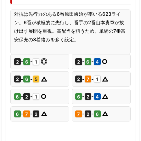
対抗は先行力のある6番原田峻治が率いる623ライ
ン。6番が積極的に先行し、番手の2番山本貴章が抜
け出す展開を重視。高配当を狙うため、単騎の7番富
安保充の3着絡みを多く設定。
◎
○
-
-
-
-
2
6
1
2
6
4
△
△
-
-
-
-
2
6
5
2
7
1
○
△
-
-
-
-
6
2
1
6
2
4
△
△
-
-
-
-
6
7
2
7
2
6