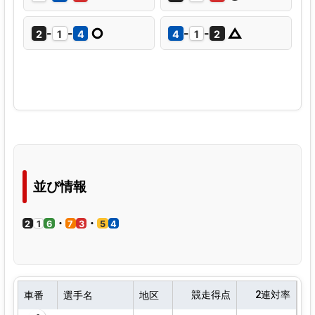
○
△
-
-
-
-
2
1
4
4
1
2
並び情報
・
・
2
1
6
7
3
5
4
車番
選手名
地区
競走得点
2連対率