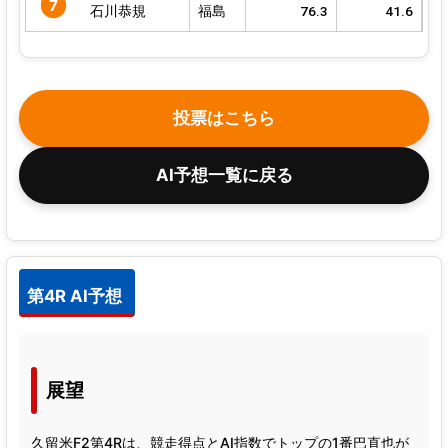
7
石川恭規
福島
76.3
41.6
投票はこちら
AI予想一覧に戻る
第4R AI予想
展望
久留米F2第4Rは、競走得点とAI指数でトップの1番巴直也が