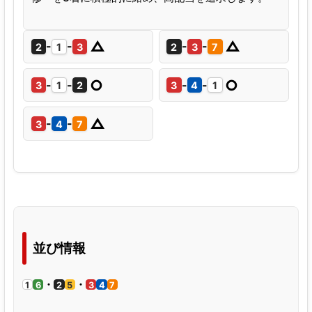
△
△
-
-
-
-
2
1
3
2
3
7
○
○
-
-
-
-
3
1
2
3
4
1
△
-
-
3
4
7
並び情報
・
・
1
6
2
5
3
4
7