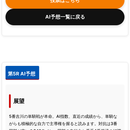
投票はこちら
AI予想一覧に戻る
第5R AI予想
展望
5番吉川の単騎戦が本命。AI指数、直近の成績から、単騎な
がらも積極的な自力で主導権を握ると読みます。対抗は3番