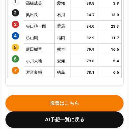
1
高橋成英
愛知
88.8
3.8
2
奥出良
石川
84.7
13.0
3
矢口啓一郎
群馬
84.0
23.3
4
杉山剛
福岡
82.9
11.7
5
廣田樹里
熊本
79.9
16.6
6
小川大地
愛知
79.8
5.4
7
宮道良輔
徳島
78.1
6.6
投票はこちら
AI予想一覧に戻る