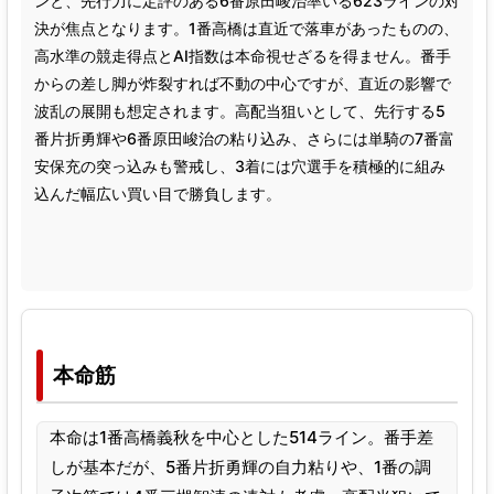
ンと、先行力に定評のある6番原田峻治率いる623ラインの対
決が焦点となります。1番高橋は直近で落車があったものの、
高水準の競走得点とAI指数は本命視せざるを得ません。番手
からの差し脚が炸裂すれば不動の中心ですが、直近の影響で
波乱の展開も想定されます。高配当狙いとして、先行する5
番片折勇輝や6番原田峻治の粘り込み、さらには単騎の7番富
安保充の突っ込みも警戒し、3着には穴選手を積極的に組み
込んだ幅広い買い目で勝負します。
本命筋
本命は1番高橋義秋を中心とした514ライン。番手差
しが基本だが、5番片折勇輝の自力粘りや、1番の調