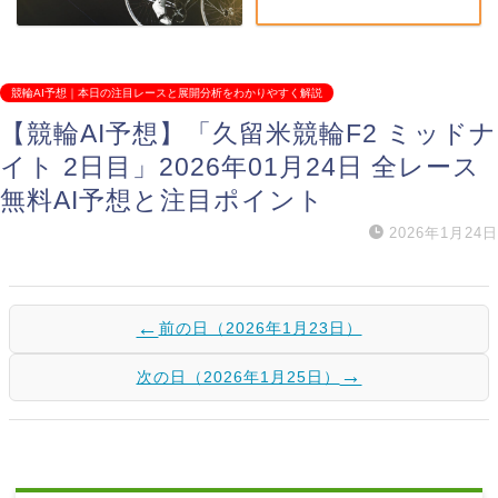
競輪AI予想｜本日の注目レースと展開分析をわかりやすく解説
【競輪AI予想】「久留米競輪F2 ミッドナ
イト 2日目」2026年01月24日 全レース
無料AI予想と注目ポイント
2026年1月24日
←
前の日（2026年1月23日）
→
次の日（2026年1月25日）