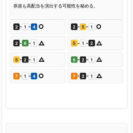
恭規も高配当を演出する可能性を秘める。
○
○
-
-
-
-
2
1
4
2
5
1
△
△
-
-
-
-
2
6
1
5
1
2
△
△
-
-
-
-
5
2
1
6
2
1
○
△
-
-
-
-
7
1
4
7
2
1