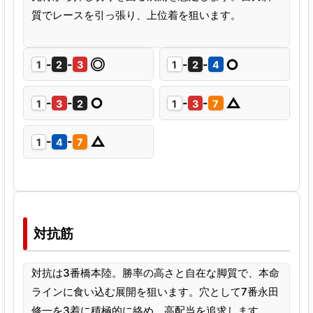
質でレースを引っ張り、上位着を狙います。
◎
○
-
-
-
-
1
2
3
1
2
4
○
△
-
-
-
-
1
3
2
1
3
7
△
-
-
1
4
7
対抗筋
対抗は3番橋本陸。勝率の高さと自在な脚質で、本命
ラインに食い込む展開を狙います。穴として7番永田
修一を3着に積極的に絡め、高配当を追求します。