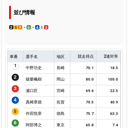
並び情報
・
・
2
5
7
6
4
1
3
車番
選手名
地区
競走得点
2連対率
1
中野功史
長崎
70.1
18.5
2
猿樂楓樹
岡山
80.0
100.0
3
瀬口匠
宮崎
69.6
22.5
4
真崎章徳
佐賀
70.5
40.9
5
作田悦章
徳島
75.7
63.3
6
阿部博之
東京
65.8
7.4