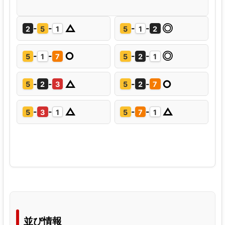
△
◎
-
-
-
-
2
5
1
5
1
2
○
◎
-
-
-
-
5
1
7
5
2
1
△
○
-
-
-
-
5
2
3
5
2
7
△
△
-
-
-
-
5
3
1
5
7
1
並び情報