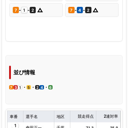
△
△
-
-
-
-
7
1
2
7
4
2
並び情報
・
・
・
7
3
1
5
2
4
6
車番
選手名
地区
競走得点
2連対率
1
會田正一
千葉
71.3
25.0