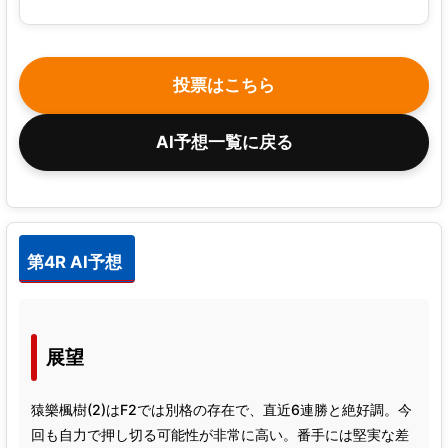
投票はこちら
AI予想一覧に戻る
第4R AI予想
展望
猿樂楓樹(2)はF2では別格の存在で、直近6連勝と絶好調。今
回も自力で押し切る可能性が非常に高い。番手には堅実な差