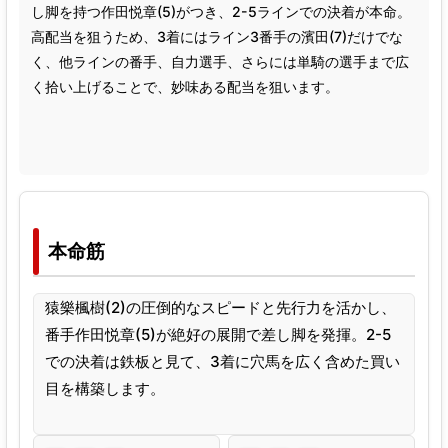
し脚を持つ作田悦章(5)がつき、2-5ラインでの決着が本命。
高配当を狙うため、3着にはライン3番手の濱田(7)だけでな
く、他ラインの番手、自力選手、さらには単騎の選手まで広
く拾い上げることで、妙味ある配当を狙います。
本命筋
猿樂楓樹(2)の圧倒的なスピードと先行力を活かし、
番手作田悦章(5)が絶好の展開で差し脚を発揮。2-5
での決着は鉄板と見て、3着に穴馬を広く含めた買い
目を構築します。