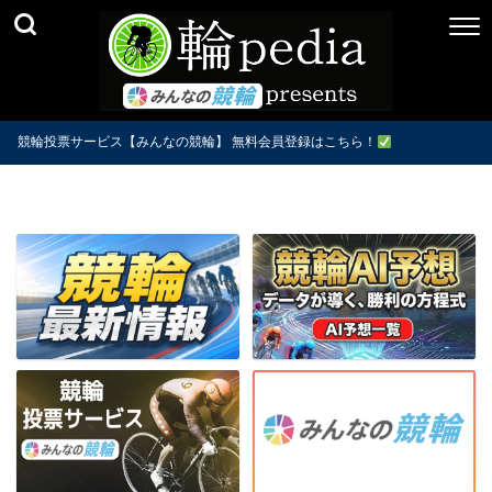
競輪投票サービス【みんなの競輪】 無料会員登録はこちら！