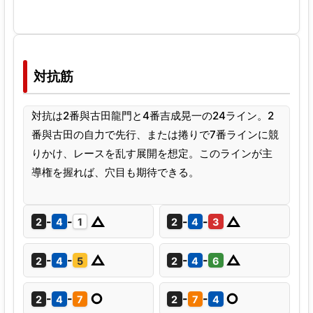
対抗筋
対抗は2番與古田龍門と4番吉成晃一の24ライン。2
番與古田の自力で先行、または捲りで7番ラインに競
りかけ、レースを乱す展開を想定。このラインが主
導権を握れば、穴目も期待できる。
△
△
-
-
-
-
2
4
1
2
4
3
△
△
-
-
-
-
2
4
5
2
4
6
○
○
-
-
-
-
2
4
7
2
7
4