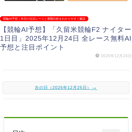
競輪AI予想｜本日の注目レースと展開分析をわかりやすく解説
【競輪AI予想】「久留米競輪F2 ナイター
1日目」2025年12月24日 全レース無料AI
予想と注目ポイント
2025年12月24日
→
次の日（2025年12月25日）