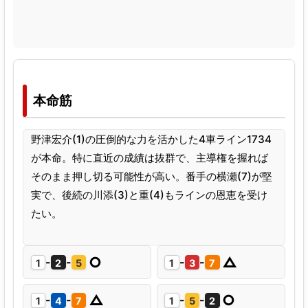
本命筋
野津宏介(1)の圧倒的な力を活かした4車ライン1734
が本命。特に直近の成績は抜群で、主導権を握れば
そのまま押し切る可能性が高い。番手の横瀬(7)が堅
実で、後続の川添(3)と重(4)もラインの恩恵を受け
たい。
○
△
-
-
-
-
1
2
5
1
3
7
△
○
-
-
-
-
1
4
7
1
5
2