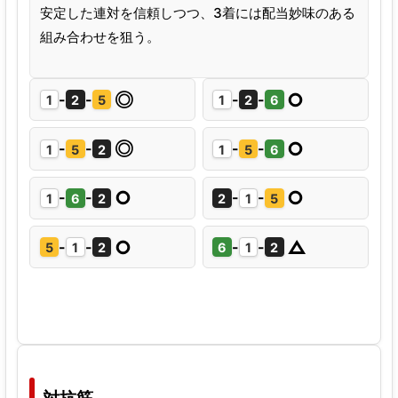
安定した連対を信頼しつつ、3着には配当妙味のある
組み合わせを狙う。
◎
○
-
-
-
-
1
2
5
1
2
6
◎
○
-
-
-
-
1
5
2
1
5
6
○
○
-
-
-
-
1
6
2
2
1
5
○
△
-
-
-
-
5
1
2
6
1
2