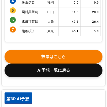
4
遥山夕貴
福岡
0.0
0.0
5
國村美留莉
山口
51.0
20.8
6
成田可菜絵
大阪
49.6
26.4
7
熊谷碩子
東京
46.1
5.0
投票はこちら
AI予想一覧に戻る
第6R AI予想