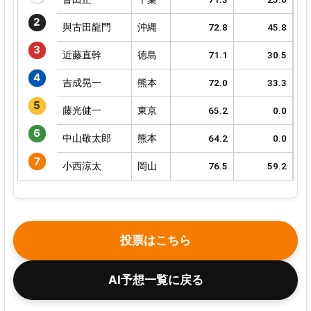
2
與古田龍門
沖縄
72.8
45.8
3
近藤直幹
徳島
71.1
30.5
4
吉成晃一
熊本
72.0
33.3
5
藤光健一
東京
65.2
0.0
6
中山敬太郎
熊本
64.2
0.0
7
小西涼太
岡山
76.5
59.2
投票はこちら
AI予想一覧に戻る