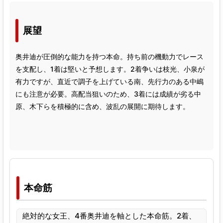
展望
奥井迪が圧倒的な能力を持つ本命。持ち前の機動力でレース
を支配し、1着は堅いと予想します。2着争いは枝光、小泉が
有力ですが、直近で調子を上げている南、先行力のある中嶋
にも注意が必要。高配当狙いのため、3着には成績が劣る中
原、木下らを積極的に含め、波乱の展開に期待します。
本命筋
絶対的な女王、4番奥井迪を軸とした本命筋。2着、