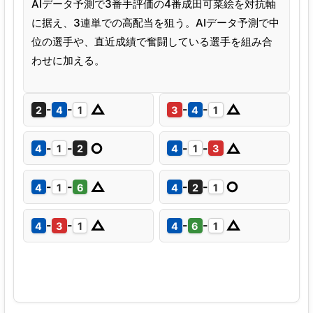
AIデータ予測で3番手評価の4番成田可菜絵を対抗軸
に据え、3連単での高配当を狙う。AIデータ予測で中
位の選手や、直近成績で奮闘している選手を組み合
わせに加える。
△
△
-
-
-
-
2
4
1
3
4
1
○
△
-
-
-
-
4
1
2
4
1
3
△
○
-
-
-
-
4
1
6
4
2
1
△
△
-
-
-
-
4
3
1
4
6
1