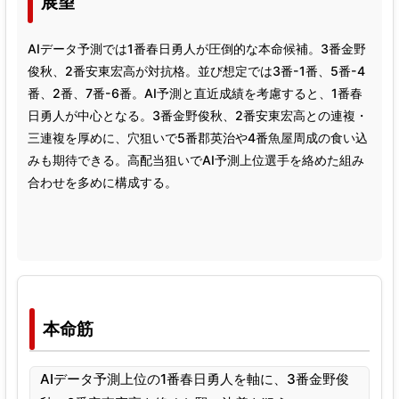
展望
AIデータ予測では1番春日勇人が圧倒的な本命候補。3番金野
俊秋、2番安東宏高が対抗格。並び想定では3番-1番、5番-4
番、2番、7番-6番。AI予測と直近成績を考慮すると、1番春
日勇人が中心となる。3番金野俊秋、2番安東宏高との連複・
三連複を厚めに、穴狙いで5番郡英治や4番魚屋周成の食い込
みも期待できる。高配当狙いでAI予測上位選手を絡めた組み
合わせを多めに構成する。
本命筋
AIデータ予測上位の1番春日勇人を軸に、3番金野俊