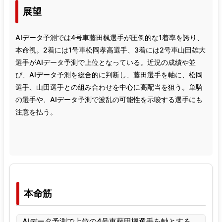
展望
AIデータ予測では4号車藤田楓選手が圧倒的な1着率を誇り、
本命視。2着には1号車松岡孝高選手、3着には2号車山田雄大
選手がAIデータ予測で上位となっている。近況の成績や並
び、AIデータ予測を総合的に判断し、藤田選手を軸に、松岡
選手、山田選手との組み合わせを中心に高配当を狙う。単騎
の選手や、AIデータ予測で波乱の可能性を示唆する選手にも
注意を払う。
本命筋
AIデータ予測で上位の4号車藤田楓選手を軸とする。