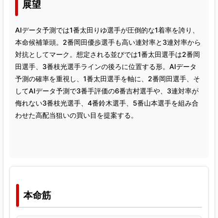
展望
AIデータ予測では1番太田りゆ選手が圧倒的な1着率を誇り、
本命候補筆頭。2番岡田優歩選手も高い連対率と3連対率から
対抗としてマーク。想定される並びでは1番太田選手は2番岡
田選手、3番枝光選手ラインの後ろに位置する形。AIデータ
予測の確率を重視し、1番太田選手を軸に、2番岡田選手、そ
してAIデータ予測で3番手評価の6番吉村選手や、3連対率が
侮れない3番枝光選手、4番鈴木選手、5番山本選手を組み合
わせた高配当狙いの買い目を提案する。
本命筋