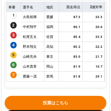
車番
選手名
地区
競走得点
2連対率
1
火島裕輝
愛媛
87.3
33.3
2
中村翔平
福岡
86.1
20.6
3
松尾玄太
佐賀
85.4
33.3
4
野本翔太
高知
85.2
22.2
5
山崎充央
東京
83.0
21.7
6
山本貴章
岡山
81.9
10.7
7
齋藤一茂
群馬
81.8
29.1
投票はこちら