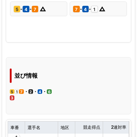
△
△
-
-
-
-
5
4
7
7
4
1
並び情報
・
・
・
5
1
7
2
4
6
3
車番
選手名
地区
競走得点
2連対率