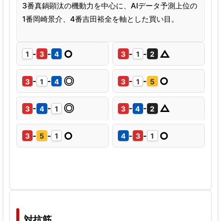
3番真鍋顕汰の機動力を中心に、AIデータ予測上位の
1番岡崎景介、4番吉田裕全を軸とした買い目。
○
△
-
-
-
-
1
3
4
3
1
2
◎
○
-
-
-
-
3
1
4
3
1
5
◎
△
-
-
-
-
3
4
1
3
4
2
○
○
-
-
-
-
3
5
1
4
3
1
対抗筋