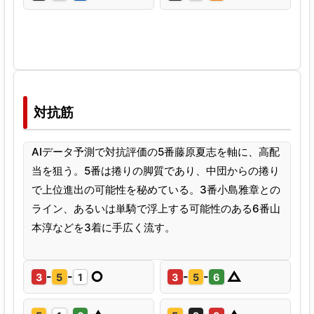
対抗筋
AIデータ予測で対抗評価の5番藤原夏志を軸に、高配
当を狙う。5番は捲りの脚質であり、中団からの捲り
で上位進出の可能性を秘めている。3番小島雅章との
ライン、あるいは単騎で浮上する可能性のある6番山
本淳などを3着に手広く流す。
○
△
-
-
-
-
3
5
1
3
5
6