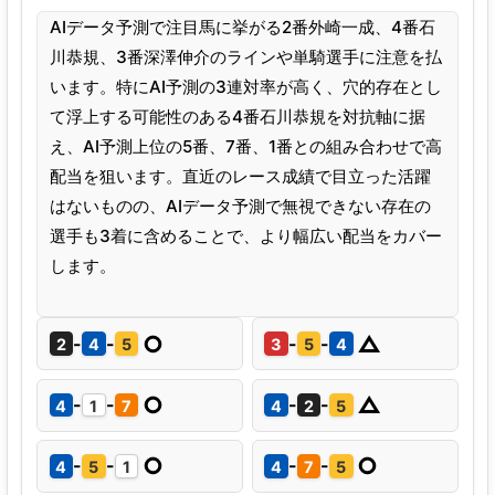
AIデータ予測で注目馬に挙がる2番外崎一成、4番石
川恭規、3番深澤伸介のラインや単騎選手に注意を払
います。特にAI予測の3連対率が高く、穴的存在とし
て浮上する可能性のある4番石川恭規を対抗軸に据
え、AI予測上位の5番、7番、1番との組み合わせで高
配当を狙います。直近のレース成績で目立った活躍
はないものの、AIデータ予測で無視できない存在の
選手も3着に含めることで、より幅広い配当をカバー
します。
○
△
-
-
-
-
2
4
5
3
5
4
○
△
-
-
-
-
4
1
7
4
2
5
○
○
-
-
-
-
4
5
1
4
7
5