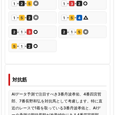
◎
○
-
-
-
-
1
2
5
1
3
2
◎
△
-
-
-
-
1
5
2
1
5
4
○
◎
-
-
-
-
2
1
3
2
1
5
○
-
-
5
1
2
対抗筋
AIデータ予測で注目すべき3番丹波孝佑、4番四宮哲
郎、7番長野和弘を対抗馬として考慮します。特に直
近のレースで1着を取っている3番丹波孝佑と、AIデ
ータ予測で期待着順が改善傾向にある4番四宮哲郎、