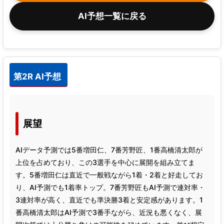
AI予想一覧に戻る
第2R AI予想
展望
AIデータ予測では5番増田仁、7番芳野匠、1番高橋清太郎が
上位を占めており、この3選手を中心に展開を組み立てま
す。5番増田仁は直近で一般戦ながら1着・2着と好走してお
り、AI予測でも1着率トップ。7番芳野匠もAI予測で連対率・
3連対率が高く、直近でも準決勝3着と安定感があります。1
番高橋清太郎はAI予測で3番手ながら、近況も悪くなく、展