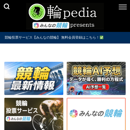
競輪投票サービス【みんなの競輪】 無料会員登録はこちら！