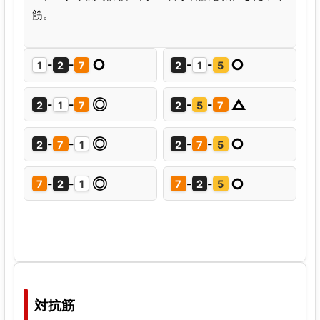
筋。
○
○
-
-
-
-
1
2
7
2
1
5
◎
△
-
-
-
-
2
1
7
2
5
7
◎
○
-
-
-
-
2
7
1
2
7
5
◎
○
-
-
-
-
7
2
1
7
2
5
対抗筋