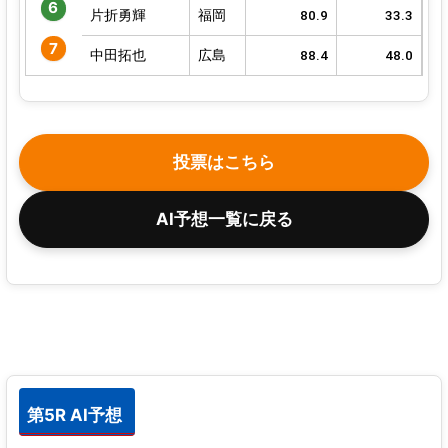
6
片折勇輝
福岡
80.9
33.3
7
中田拓也
広島
88.4
48.0
投票はこちら
AI予想一覧に戻る
第5R AI予想