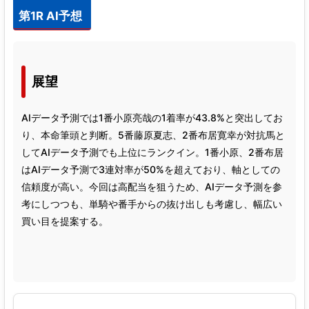
第1R AI予想
展望
AIデータ予測では1番小原亮哉の1着率が43.8%と突出してお
り、本命筆頭と判断。5番藤原夏志、2番布居寛幸が対抗馬と
してAIデータ予測でも上位にランクイン。1番小原、2番布居
はAIデータ予測で3連対率が50%を超えており、軸としての
信頼度が高い。今回は高配当を狙うため、AIデータ予測を参
考にしつつも、単騎や番手からの抜け出しも考慮し、幅広い
買い目を提案する。