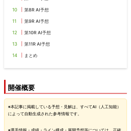
第8R AI予想
第9R AI予想
第10R AI予想
第11R AI予想
まとめ
開催概要
※本記事に掲載している予想・見解は、すべてAI（人工知能）
によって自動生成された参考情報です。
※選手情報・成績・ライン構成・展開予想等については、正確