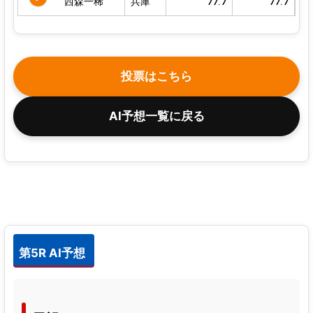
西森一稀
兵庫
77.7
77.7
投票はこちら
AI予想一覧に戻る
第5R AI予想