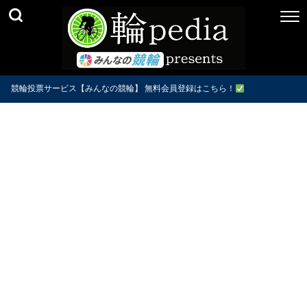
競輪投票サービス【みんなの競輪】 無料会員登録はこちら！