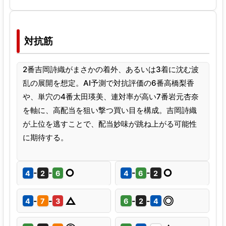
対抗筋
2番吉岡詩織がまさかの着外、あるいは3着に沈む波
乱の展開を想定。AI予測で対抗評価の6番高橋梨香
や、単穴の4番太田瑛美、連対率が高い7番岩元杏奈
を軸に、高配当を狙い撃つ買い目を構成。吉岡詩織
が上位を逃すことで、配当妙味が跳ね上がる可能性
に期待する。
○
○
-
-
-
-
4
2
6
4
6
2
△
◎
-
-
-
-
4
7
3
6
2
4