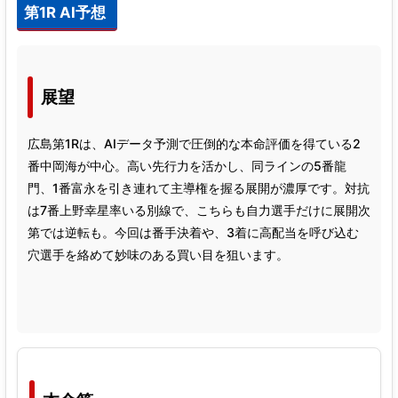
第1R AI予想
展望
広島第1Rは、AIデータ予測で圧倒的な本命評価を得ている2
番中岡海が中心。高い先行力を活かし、同ラインの5番龍
門、1番富永を引き連れて主導権を握る展開が濃厚です。対抗
は7番上野幸星率いる別線で、こちらも自力選手だけに展開次
第では逆転も。今回は番手決着や、3着に高配当を呼び込む
穴選手を絡めて妙味のある買い目を狙います。