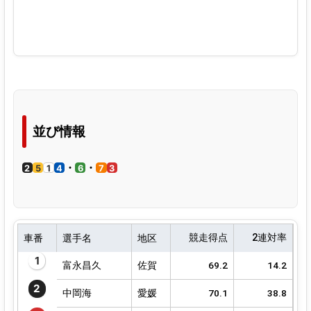
並び情報
・
・
2
5
1
4
6
7
3
車番
選手名
地区
競走得点
2連対率
1
富永昌久
佐賀
69.2
14.2
2
中岡海
愛媛
70.1
38.8