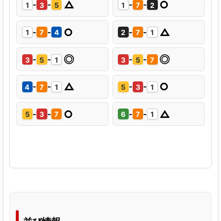
△
○
-
-
-
-
1
3
5
1
7
2
○
△
-
-
-
-
1
7
4
2
7
1
◎
◎
-
-
-
-
3
5
1
3
5
7
△
○
-
-
-
-
4
7
1
5
3
1
○
△
-
-
-
-
5
3
7
6
7
1