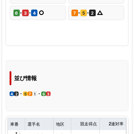
○
△
-
-
-
-
6
3
4
7
5
2
並び情報
・
・
4
2
5
7
1
6
3
車番
選手名
地区
競走得点
2連対率
1