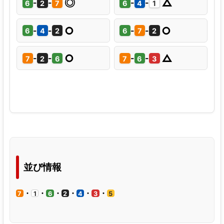
◎
△
-
-
-
-
6
2
7
6
4
1
○
○
-
-
-
-
6
4
2
6
7
2
○
△
-
-
-
-
7
2
6
7
6
3
並び情報
・
・
・
・
・
・
7
1
6
2
4
3
5