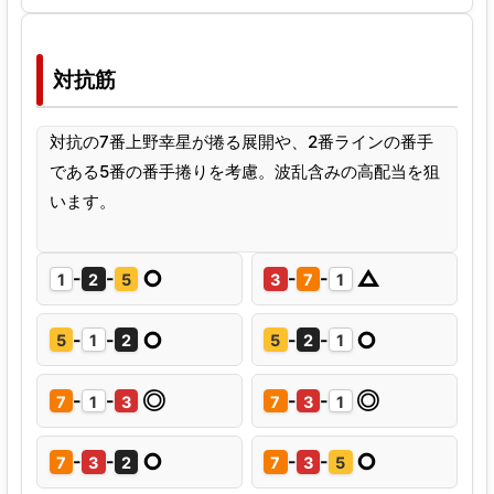
対抗筋
対抗の7番上野幸星が捲る展開や、2番ラインの番手
である5番の番手捲りを考慮。波乱含みの高配当を狙
います。
○
△
-
-
-
-
1
2
5
3
7
1
○
○
-
-
-
-
5
1
2
5
2
1
◎
◎
-
-
-
-
7
1
3
7
3
1
○
○
-
-
-
-
7
3
2
7
3
5