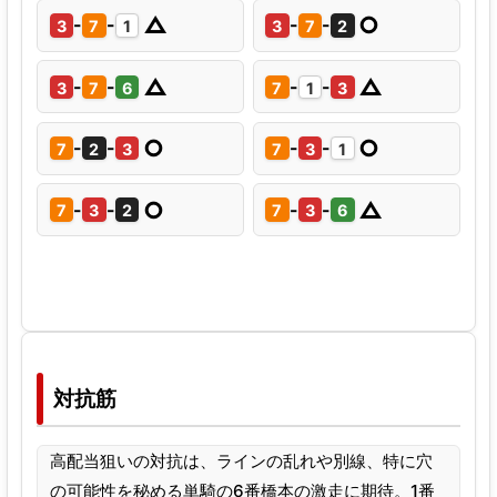
△
○
-
-
-
-
3
7
1
3
7
2
△
△
-
-
-
-
3
7
6
7
1
3
○
○
-
-
-
-
7
2
3
7
3
1
○
△
-
-
-
-
7
3
2
7
3
6
対抗筋
高配当狙いの対抗は、ラインの乱れや別線、特に穴
の可能性を秘める単騎の6番橋本の激走に期待。1番