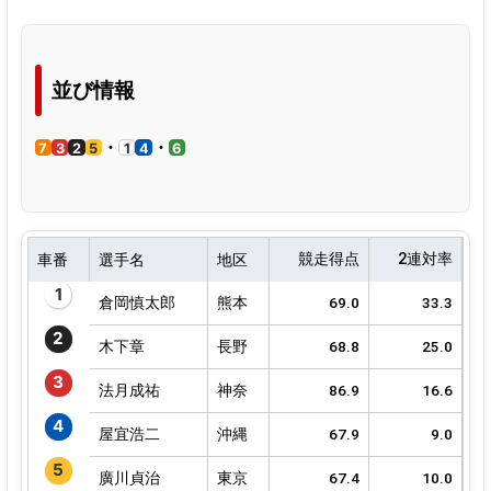
並び情報
・
・
7
3
2
5
1
4
6
車番
選手名
地区
競走得点
2連対率
1
倉岡慎太郎
熊本
69.0
33.3
2
木下章
長野
68.8
25.0
3
法月成祐
神奈
86.9
16.6
4
屋宜浩二
沖縄
67.9
9.0
5
廣川貞治
東京
67.4
10.0