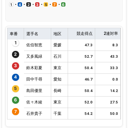
・
・
・
・
・
・
1
4
2
3
5
7
6
車番
選手名
地区
競走得点
2連対率
1
佐伯智恵
愛媛
47.3
8.3
2
又多風緑
石川
52.7
43.3
3
鈴木彩夏
東京
50.4
33.3
4
田中千尋
愛知
46.7
0.0
5
島田優里
長崎
50.4
14.2
6
佐々木綾
東京
52.0
27.5
7
石井貴子
千葉
54.2
50.0