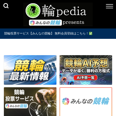
競輪投票サービス【みんなの競輪】 無料会員登録はこちら！