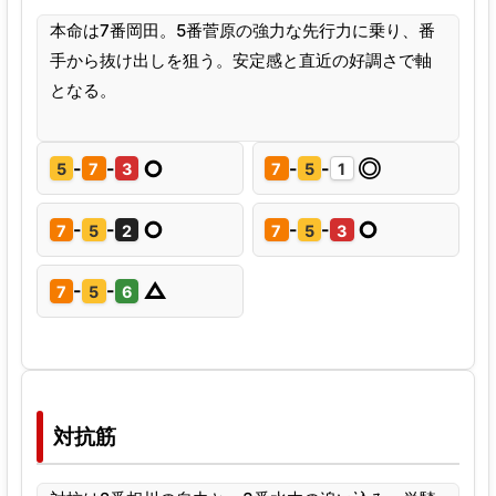
本命は7番岡田。5番菅原の強力な先行力に乗り、番
手から抜け出しを狙う。安定感と直近の好調さで軸
となる。
○
◎
-
-
-
-
5
7
3
7
5
1
○
○
-
-
-
-
7
5
2
7
5
3
△
-
-
7
5
6
対抗筋