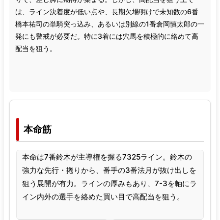
は、ライン決着度が低い点や、長期欠場明けで未知数の6番
橋本祐司の単騎突っ込み、あるいは別線の1番倉岡慎太郎の一
発にも警戒が必要だ。特に3着には穴馬を積極的に絡めて高
配当を狙う。
本命筋
本命は7番鈴木が主導権を握る7325ライン。鈴木の
強力な先行・捲りから、番手の3番法月が抜け出しを
狙う展開が有力。ラインの厚みもあり、7-3を軸にラ
イン内外の選手を絡めた買い目で高配当を狙う。