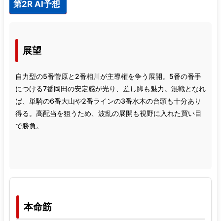
第2R AI予想
展望
自力型の5番菅原と2番相川が主導権を争う展開。5番の番手
につける7番岡田の安定感が光り、差し脚も魅力。混戦となれ
ば、単騎の6番大山や2番ラインの3番水木の台頭も十分あり
得る。高配当を狙うため、波乱の展開も視野に入れた買い目
で勝負。
本命筋