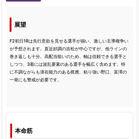
展望
F2初日1Rは先行意欲を見せる選手が揃い、激しい主導権争い
が予想されます。直近好調の吉松が中心ですが、他ラインの
巻き返しも十分。高配当狙いのため、軸は信頼できる選手と
しつつ、3着には波乱要素のある選手を幅広く含めます。特
に不調ながらも潜在能力のある梶應、粘り強い野口、富澤の
一発にも警戒が必要です。
本命筋