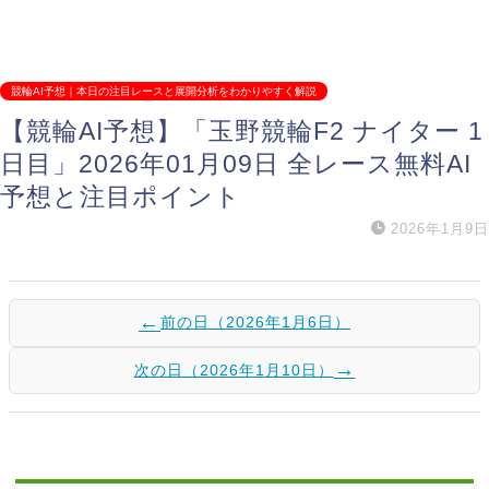
競輪AI予想｜本日の注目レースと展開分析をわかりやすく解説
【競輪AI予想】「玉野競輪F2 ナイター 1
日目」2026年01月09日 全レース無料AI
予想と注目ポイント
2026年1月9日
←
前の日（2026年1月6日）
→
次の日（2026年1月10日）