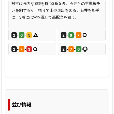
対抗は強力なS脚を持つ2番又多。石井との主導権争
いを制するか、捲りで上位進出を図る。石井を相手
に、3着には穴を混ぜて高配当を狙う。
△
○
-
-
-
-
2
6
5
2
6
7
○
◎
-
-
-
-
2
7
3
2
7
6
並び情報