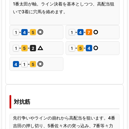
1番太田が軸。ライン決着を基本としつつ、高配当狙
いで3着に穴馬を絡めます。
◎
○
-
-
-
-
1
4
5
1
4
7
△
○
-
-
-
-
1
5
2
1
5
4
◎
-
-
4
1
5
対抗筋
先行争いやラインの崩れから高配当を狙います。4番
吉田の押し切り、5番佐々木の突っ込み、7番等々力