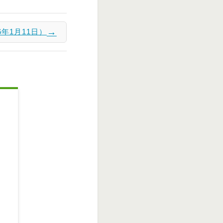
→
6年1月11日）