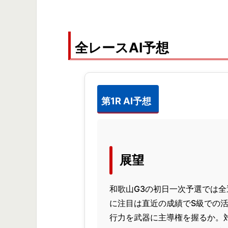
全レースAI予想
第1R AI予想
展望
和歌山G3の初日一次予選では
に注目は直近の成績でS級での
行力を武器に主導権を握るか。対