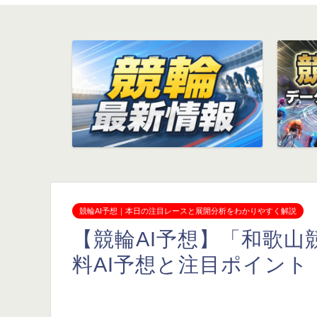
競輪AI予想｜本日の注目レースと展開分析をわかりやすく解説
【競輪AI予想】「和歌山競輪
料AI予想と注目ポイント