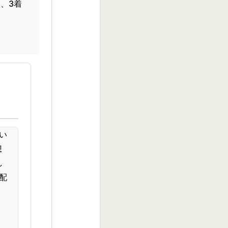
、3着
い
想
し
配