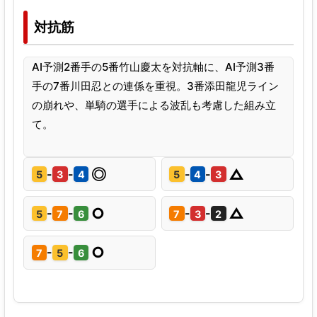
対抗筋
AI予測2番手の5番竹山慶太を対抗軸に、AI予測3番
手の7番川田忍との連係を重視。3番添田龍児ライン
の崩れや、単騎の選手による波乱も考慮した組み立
て。
◎
△
-
-
-
-
5
3
4
5
4
3
○
△
-
-
-
-
5
7
6
7
3
2
○
-
-
7
5
6