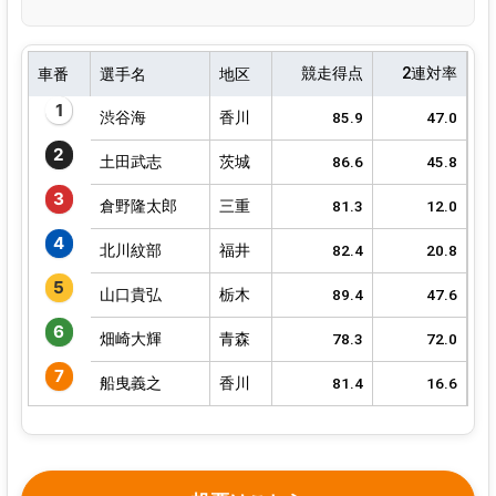
車番
選手名
地区
競走得点
2連対率
1
渋谷海
香川
85.9
47.0
2
土田武志
茨城
86.6
45.8
3
倉野隆太郎
三重
81.3
12.0
4
北川紋部
福井
82.4
20.8
5
山口貴弘
栃木
89.4
47.6
6
畑崎大輝
青森
78.3
72.0
7
船曳義之
香川
81.4
16.6