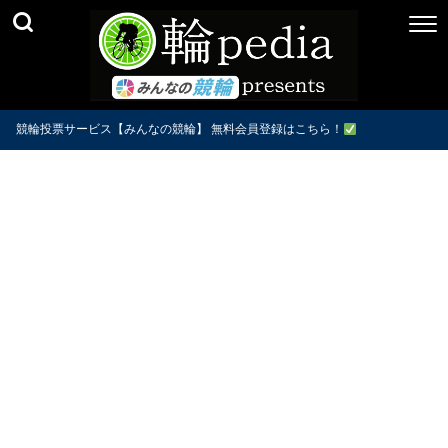
競輪投票サービス【みんなの競輪】 無料会員登録はこちら！