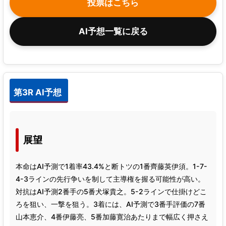
投票はこちら
AI予想一覧に戻る
第3R AI予想
展望
本命はAI予測で1着率43.4%と断トツの1番齊藤英伊須。1-7-
4-3ラインの先行争いを制して主導権を握る可能性が高い。
対抗はAI予測2番手の5番犬塚貴之。5-2ラインで仕掛けどこ
ろを狙い、一撃を狙う。3着には、AI予測で3番手評価の7番
山本恵介、4番伊藤亮、5番加藤寛治あたりまで幅広く押さえ