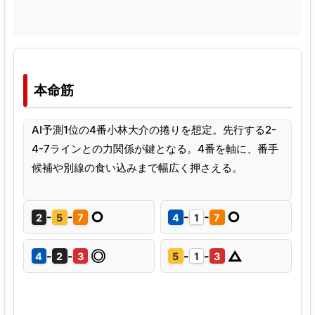
本命筋
AI予測1位の4番小林大介の捲りを想定。先行する2-
4-7ラインとの力関係が鍵となる。4番を軸に、番手
候補や別線の食い込みまで幅広く押さえる。
○
○
-
-
-
-
2
5
7
4
1
7
◎
△
-
-
-
-
4
2
3
5
1
3