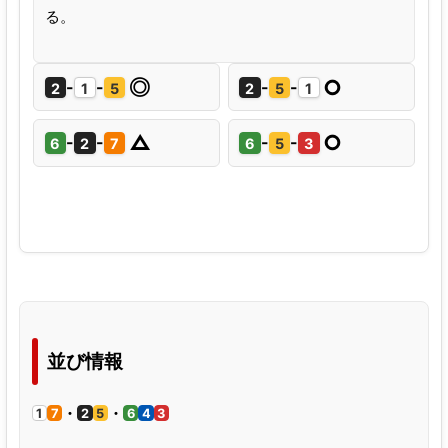
る。
◎
○
-
-
-
-
2
1
5
2
5
1
△
○
-
-
-
-
6
2
7
6
5
3
並び情報
・
・
1
7
2
5
6
4
3