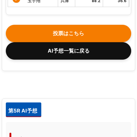
玉手翔
兵庫
88.2
36.6
投票はこちら
AI予想一覧に戻る
第5R AI予想