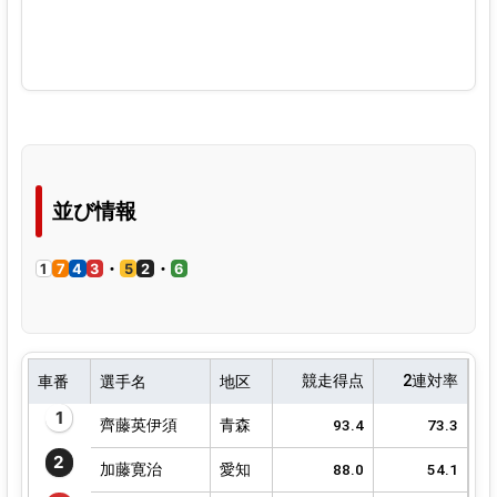
並び情報
・
・
1
7
4
3
5
2
6
車番
選手名
地区
競走得点
2連対率
1
齊藤英伊須
青森
93.4
73.3
2
加藤寛治
愛知
88.0
54.1