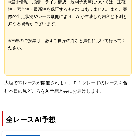
※選手情報・成績・ライン構成・展開予想等については、正確
性・完全性・最新性を保証するものではありません。また、実
際の出走状況やレース展開により、AIが生成した内容と予測と
異なる場合がございます。
※車券のご投票は、必ずご自身の判断と責任において行ってく
ださい。
大垣で12レースが開催されます。Ｆ１グレードのレースを含
む本日の見どころをAI予想と共にお届けします。
全レースAI予想