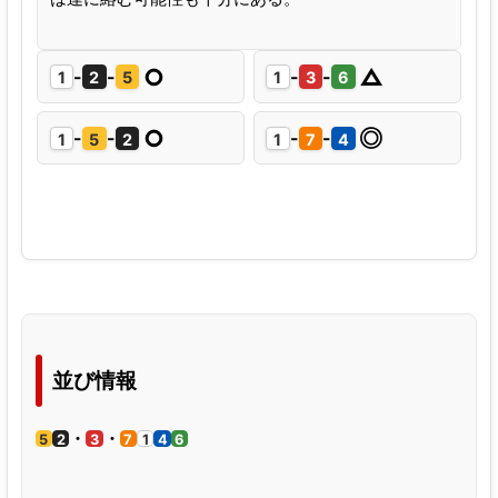
○
△
-
-
-
-
1
2
5
1
3
6
○
◎
-
-
-
-
1
5
2
1
7
4
並び情報
・
・
5
2
3
7
1
4
6