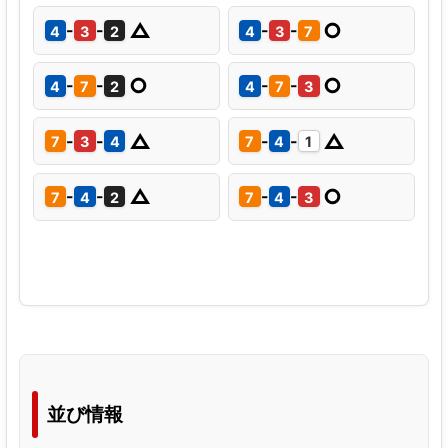
△
○
-
-
-
-
4
3
2
4
3
7
○
○
-
-
-
-
4
7
2
4
7
3
△
△
-
-
-
-
7
3
4
7
4
1
△
○
-
-
-
-
7
4
2
7
4
3
並び情報