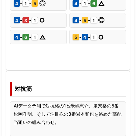
◎
△
-
-
-
-
4
1
5
4
1
6
○
◎
-
-
-
-
4
3
1
4
5
1
△
○
-
-
-
-
4
6
1
5
4
1
対抗筋
AIデータ予測で対抗格の1番米嶋恵介、単穴格の5番
松岡孔明、そして注目株の3番岩本和也を絡めた高配
当狙いの組み合わせ。