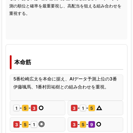
測の順位と確率を最重要視し、高配当を狙える組み合わせを
重視する。
本命筋
5番松崎広太を本命に据え、AIデータ予測上位の3番
伊藤颯馬、1番村田祐樹との組み合わせを重視。
○
△
-
-
-
-
1
5
3
3
1
5
◎
○
-
-
-
-
3
5
1
3
5
9