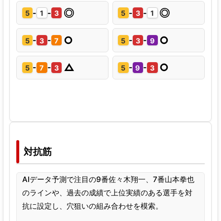
◎
◎
-
-
-
-
5
1
3
5
3
1
○
○
-
-
-
-
5
3
7
5
3
9
△
○
-
-
-
-
5
7
3
5
9
3
対抗筋
AIデータ予測で注目の9番佐々木翔一、7番山本拳也
のラインや、過去の成績で上位実績のある選手を対
抗に設定し、穴狙いの組み合わせを模索。