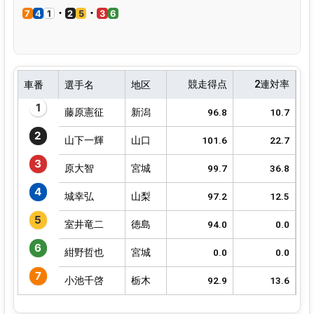
・
・
7
4
1
2
5
3
6
車番
選手名
地区
競走得点
2連対率
1
藤原憲征
新潟
96.8
10.7
2
山下一輝
山口
101.6
22.7
3
原大智
宮城
99.7
36.8
4
城幸弘
山梨
97.2
12.5
5
室井竜二
徳島
94.0
0.0
6
紺野哲也
宮城
0.0
0.0
7
小池千啓
栃木
92.9
13.6