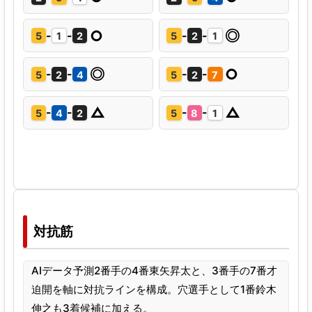
○
◎
-
-
-
-
5
1
2
5
2
1
◎
○
-
-
-
-
5
2
4
5
2
7
△
△
-
-
-
-
5
4
2
5
8
1
対抗筋
AIデータ予測2番手の4番東矢昇太と、3番手の7番才
迫開を軸に対抗ラインを構成。穴選手として1番鈴木
伸之も3着候補に加える。