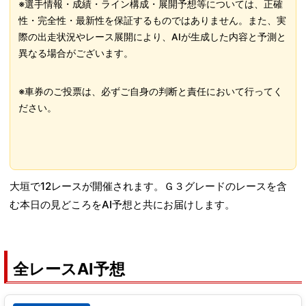
※選手情報・成績・ライン構成・展開予想等については、正確
性・完全性・最新性を保証するものではありません。また、実
際の出走状況やレース展開により、AIが生成した内容と予測と
異なる場合がございます。
※車券のご投票は、必ずご自身の判断と責任において行ってく
ださい。
大垣で12レースが開催されます。Ｇ３グレードのレースを含
む本日の見どころをAI予想と共にお届けします。
全レースAI予想