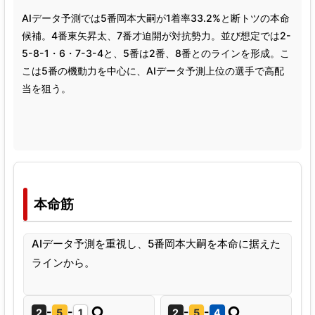
AIデータ予測では5番岡本大嗣が1着率33.2%と断トツの本命
候補。4番東矢昇太、7番才迫開が対抗勢力。並び想定では2-
5-8-1・6・7-3-4と、5番は2番、8番とのラインを形成。こ
こは5番の機動力を中心に、AIデータ予測上位の選手で高配
当を狙う。
本命筋
AIデータ予測を重視し、5番岡本大嗣を本命に据えた
ラインから。
○
○
-
-
-
-
2
5
1
2
5
4