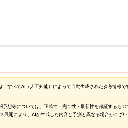
は、すべてAI（人工知能）によって自動生成された参考情報で
開予想等については、正確性・完全性・最新性を保証するもの
ス展開により、AIが生成した内容と予測と異なる場合がござい