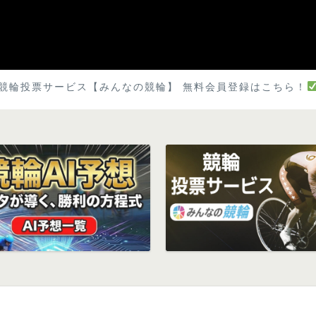
競輪投票サービス【みんなの競輪】 無料会員登録はこちら！