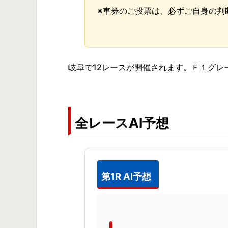
※車券のご投票は、必ずご自身の判
岐阜で12レースが開催されます。Ｆ１グレ
全レースAI予想
第1R AI予想