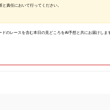
断と責任において行ってください。
ードのレースを含む本日の見どころをAI予想と共にお届けしま