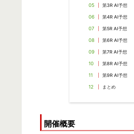
第3R AI予想
第4R AI予想
第5R AI予想
第6R AI予想
第7R AI予想
第8R AI予想
第9R AI予想
まとめ
開催概要