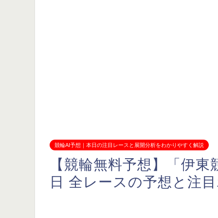
競輪AI予想｜本日の注目レースと展開分析をわかりやすく解説
【競輪無料予想】「伊東競輪
日 全レースの予想と注