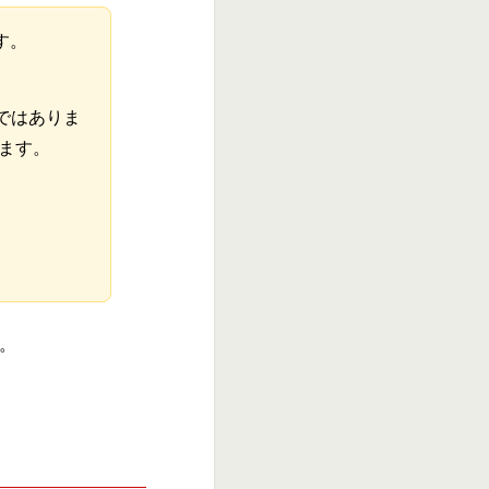
す。
ではありま
ます。
。