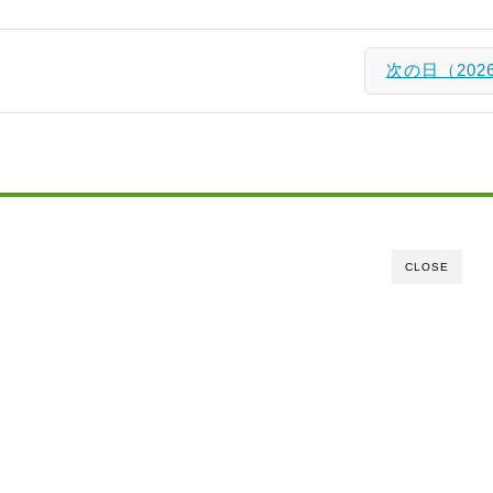
次の日（202
CLOSE