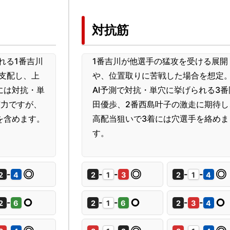
対抗筋
れる1番吉川
1番吉川が他選手の猛攻を受ける展開
支配し、上
や、位置取りに苦戦した場合を想定
には対抗・単
AI予測で対抗・単穴に挙げられる3番
有力ですが、
田優歩、2番西島叶子の激走に期待し
を含めます。
高配当狙いで3着には穴選手を絡めま
す。
◎
◎
◎
-
-
-
-
-
2
4
2
1
3
2
1
4
○
○
○
-
-
-
-
-
2
6
2
1
6
2
3
4