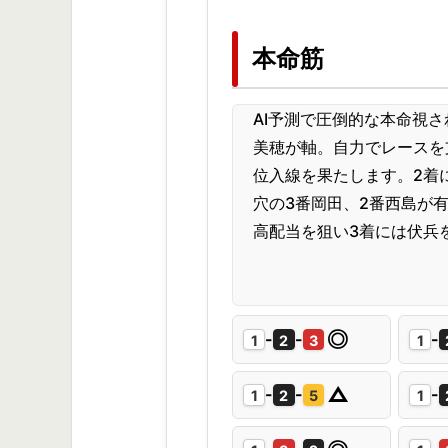
本命筋
AI予測で圧倒的な本命視さ
美穂が軸。自力でレースを
位入線を果たします。2着
穴の3番岡田、2番西島が
高配当を狙い3着には伏兵
◎
-
-
-
1
2
3
1
△
-
-
-
1
2
5
1