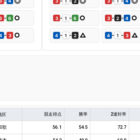
◎
◎
◎
-
-
-
-
-
3
4
3
1
2
3
1
4
○
○
○
-
-
-
-
-
3
6
3
1
6
3
2
4
○
△
△
-
-
-
-
-
4
3
4
1
2
4
1
3
地区
競走得点
勝率
2連対率
和歌
56.1
54.5
72.7