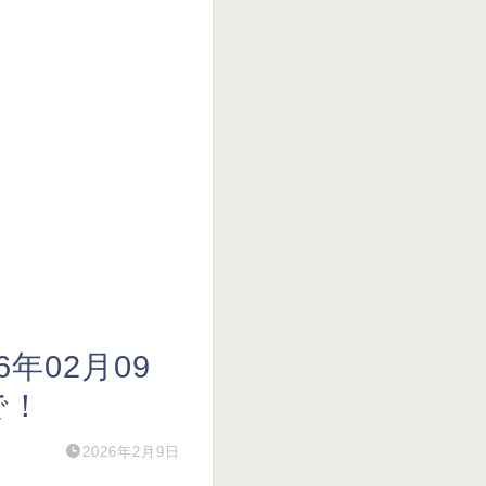
年02月09
で！
2026年2月9日