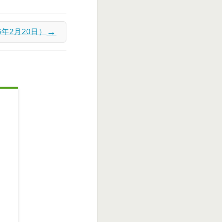
→
6年2月20日）