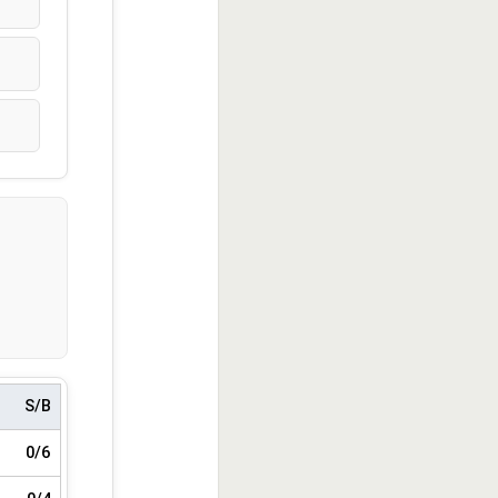
S/B
0/6