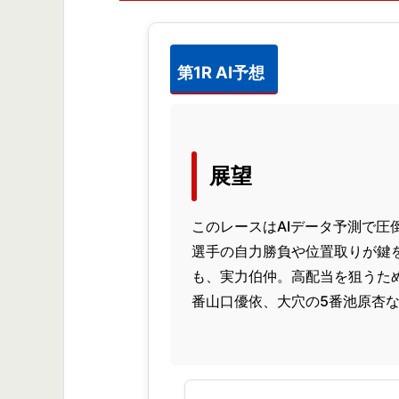
第1R AI予想
展望
このレースはAIデータ予測で圧
選手の自力勝負や位置取りが鍵を
も、実力伯仲。高配当を狙うため
番山口優依、大穴の5番池原杏