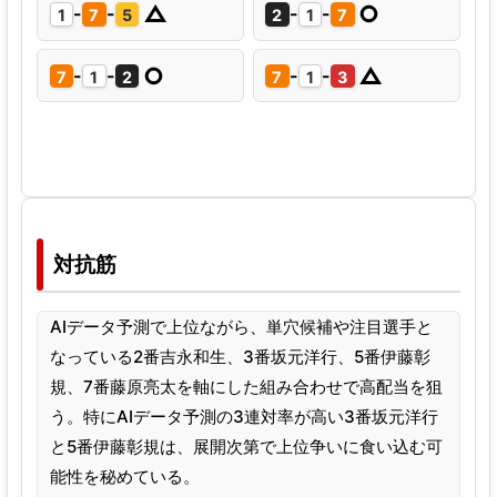
△
○
-
-
-
-
1
7
5
2
1
7
○
△
-
-
-
-
7
1
2
7
1
3
対抗筋
AIデータ予測で上位ながら、単穴候補や注目選手と
なっている2番吉永和生、3番坂元洋行、5番伊藤彰
規、7番藤原亮太を軸にした組み合わせで高配当を狙
う。特にAIデータ予測の3連対率が高い3番坂元洋行
と5番伊藤彰規は、展開次第で上位争いに食い込む可
能性を秘めている。