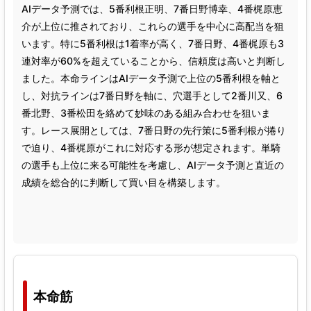
AIデータ予測では、5番利根正明、7番日野博幸、4番梶原恵
介が上位に推されており、これらの選手を中心に高配当を狙
います。特に5番利根は1着率が高く、7番日野、4番梶原も3
連対率が60%を超えていることから、信頼度は高いと判断し
ました。本命ラインはAIデータ予測で上位の5番利根を軸と
し、対抗ラインは7番日野を軸に、穴選手として2番川又、6
番北野、3番松田を絡めて妙味のある組み合わせを狙いま
す。レース展開としては、7番日野の先行策に5番利根が捲り
で迫り、4番梶原がこれに対応する形が想定されます。単騎
の選手も上位に来る可能性を考慮し、AIデータ予測と直近の
成績を総合的に判断して買い目を構築します。
本命筋