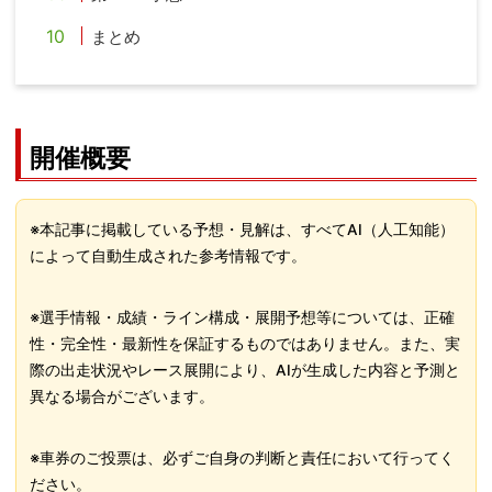
まとめ
開催概要
※本記事に掲載している予想・見解は、すべてAI（人工知能）
によって自動生成された参考情報です。
※選手情報・成績・ライン構成・展開予想等については、正確
性・完全性・最新性を保証するものではありません。また、実
際の出走状況やレース展開により、AIが生成した内容と予測と
異なる場合がございます。
※車券のご投票は、必ずご自身の判断と責任において行ってく
ださい。