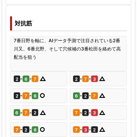
対抗筋
7番日野を軸に、AIデータ予測で注目されている2番
川又、6番北野、そして穴候補の3番松田を絡めて高
配当を狙う
△
△
-
-
-
-
2
6
7
2
7
3
○
△
-
-
-
-
2
7
6
6
2
7
△
△
-
-
-
-
6
7
2
7
2
3
○
△
-
-
-
-
7
2
6
7
3
2