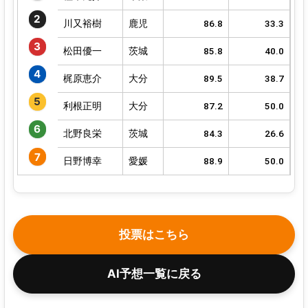
2
川又裕樹
鹿児
86.8
33.3
3
松田優一
茨城
85.8
40.0
4
梶原恵介
大分
89.5
38.7
5
利根正明
大分
87.2
50.0
6
北野良栄
茨城
84.3
26.6
7
日野博幸
愛媛
88.9
50.0
投票はこちら
AI予想一覧に戻る