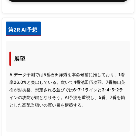
第2R AI予想
展望
AIデータ予測では5番石田洋秀を本命候補に推しており、1着
率26.0%と突出している。次いで4番池田伍功羽、7番梅山英
樹が対抗格。想定される並びでは6-7-1ラインと3-4-5-2ラ
インの攻防が鍵となりそう。AI予測を重視し、5番、7番を軸
とした高配当狙いの買い目を構築する。