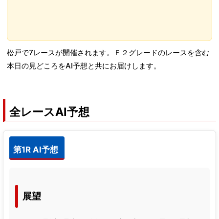
松戸で7レースが開催されます。Ｆ２グレードのレースを含む
本日の見どころをAI予想と共にお届けします。
全レースAI予想
第1R AI予想
展望