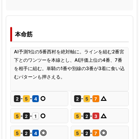
本命筋
AI予測1位の5番西村を絶対軸に。ラインを組む2番宮
下とのワンツーを本線とし、AI評価上位の4番、7番
を相手に組む。単騎の1番や別線の3番が3着に食い込
むパターンも押さえる。
○
△
-
-
-
-
2
5
4
2
5
7
○
△
-
-
-
-
5
2
1
5
2
3
◎
◎
-
-
-
-
5
2
4
5
2
7