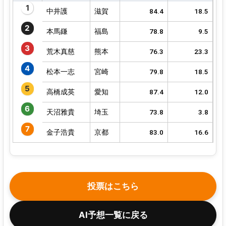
1
中井護
滋賀
84.4
18.5
2
本馬鎌
福島
78.8
9.5
3
荒木真慈
熊本
76.3
23.3
4
松本一志
宮崎
79.8
18.5
5
高橋成英
愛知
87.4
12.0
6
天沼雅貴
埼玉
73.8
3.8
7
金子浩貴
京都
83.0
16.6
投票はこちら
AI予想一覧に戻る