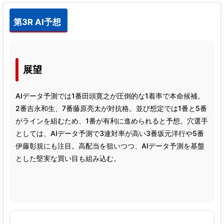
第3R AI予想
展望
AIデータ予測では1番田頭寛之が圧倒的な1着率で本命候補。
2番吉永和生、7番藤原亮太が対抗格。並び想定では1番と5番
がラインを組むため、1番が有利に進められると予想。穴選手
としては、AIデータ予測で3連対率が高い3番坂元洋行や5番
伊藤彰規にも注目。高配当を狙いつつ、AIデータ予測を基盤
とした堅実な買い目も組み込む。