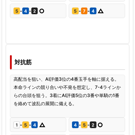
○
△
-
-
-
-
5
4
2
5
7
4
対抗筋
高配当を狙い、AI評価3位の4番玉手を軸に据える。
本命ラインの競り合いや不発を想定し、7-4ラインか
らの台頭を狙う。3着にAI評価5位の3番や単騎の1番
を絡めて波乱の展開に備える。
△
○
-
-
-
-
1
5
4
4
5
2