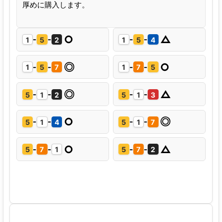
厚めに購入します。
○
△
-
-
-
-
1
5
2
1
5
4
◎
○
-
-
-
-
1
5
7
1
7
5
◎
△
-
-
-
-
5
1
2
5
1
3
○
◎
-
-
-
-
5
1
4
5
1
7
○
△
-
-
-
-
5
7
1
5
7
2