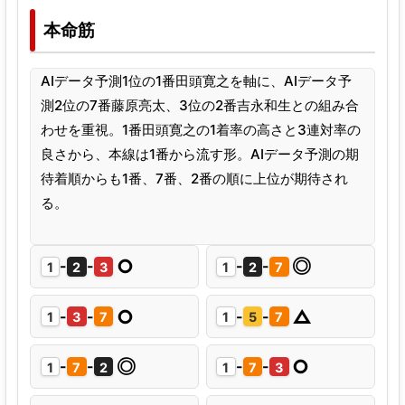
本命筋
AIデータ予測1位の1番田頭寛之を軸に、AIデータ予
測2位の7番藤原亮太、3位の2番吉永和生との組み合
わせを重視。1番田頭寛之の1着率の高さと3連対率の
良さから、本線は1番から流す形。AIデータ予測の期
待着順からも1番、7番、2番の順に上位が期待され
る。
○
◎
-
-
-
-
1
2
3
1
2
7
○
△
-
-
-
-
1
3
7
1
5
7
◎
○
-
-
-
-
1
7
2
1
7
3