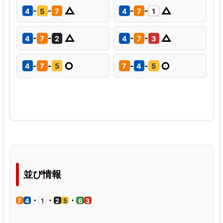
△
△
-
-
-
-
4
5
7
4
7
1
△
△
-
-
-
-
4
7
2
4
7
3
○
○
-
-
-
-
4
7
5
7
4
5
並び情報
・
・
・
7
4
1
2
5
6
3