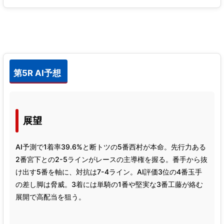
第5R AI予想
展望
AI予測で1着率39.6%と断トツの5番西村が本命。先行力ある
2番宮下との2-5ラインがレースの主導権を握る。番手から抜
け出す5番を軸に、対抗は7-4ライン。AI評価3位の4番玉手
の差し脚は脅威。3着には単騎の1番や堅実な3番工藤が絡む
展開で高配当を狙う。