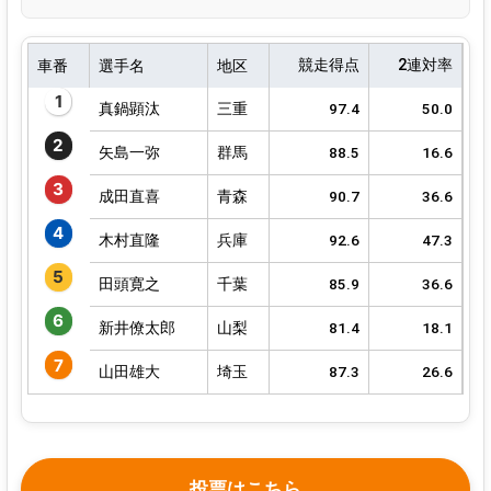
車番
選手名
地区
競走得点
2連対率
1
真鍋顕汰
三重
97.4
50.0
2
矢島一弥
群馬
88.5
16.6
3
成田直喜
青森
90.7
36.6
4
木村直隆
兵庫
92.6
47.3
5
田頭寛之
千葉
85.9
36.6
6
新井僚太郎
山梨
81.4
18.1
7
山田雄大
埼玉
87.3
26.6
投票はこちら