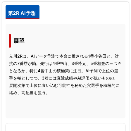
第2R AI予想
展望
立川2Rは、AIデータ予測で本命に推される1番小谷田と、対
抗の7番堺が軸。先行は4番中山、3番枠元、5番相笠の三つ巴
となるか。特に4番中山の積極策に注目。AI予測で上位の選
手を軸としつつ、3着には直近成績やAI評価が低いものの、
展開次第で上位に食い込む可能性を秘めた穴選手を積極的に
絡め、高配当を狙う。