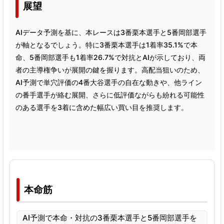
展望
AIデータ予測を基に、本レースは3番栗本選手と5番岡部選手
が軸となるでしょう。特に3番栗本選手は1着率35.1%で本
命、5番岡部選手も1着率26.7%で対抗とAIが示しており、両
者の主導権争いが展開の鍵を握ります。高配当狙いのため、
AI予測で単穴評価の4番大谷選手の自在な動きや、他ライン
の番手選手が絡む展開、さらに低評価ながらも紛れる可能性
のある選手を3着に含めた幅広い買い目を推奨します。
本命筋
AI予測で本命・対抗の3番栗本選手と5番岡部選手を