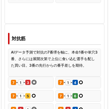
対抗筋
AIデータ予測で対抗の7番堺を軸に、本命1番や単穴3
番、さらには展開次第で上位に食い込む選手を配し
た買い目。3番の先行からの番手差しを期待。
◎
○
-
-
-
-
7
1
3
7
1
4
○
○
-
-
-
-
7
1
5
7
1
6