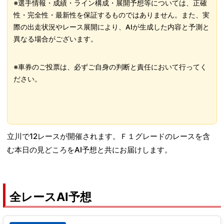
※選手情報・成績・ライン構成・展開予想等については、正確
性・完全性・最新性を保証するものではありません。また、実
際の出走状況やレース展開により、AIが生成した内容と予測と
異なる場合がございます。
※車券のご投票は、必ずご自身の判断と責任において行ってく
ださい。
立川で12レースが開催されます。Ｆ１グレードのレースを含
む本日の見どころをAI予想と共にお届けします。
全レースAI予想