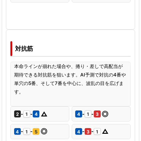
対抗筋
本命ラインが崩れた場合や、捲り・差しで高配当が
期待できる対抗筋を狙います。AI予測で対抗の4番や
単穴の5番、そして7番を中心に、波乱の目を広げま
す。
△
◎
-
-
-
-
2
1
4
4
1
3
◎
△
-
-
-
-
4
1
5
4
3
1