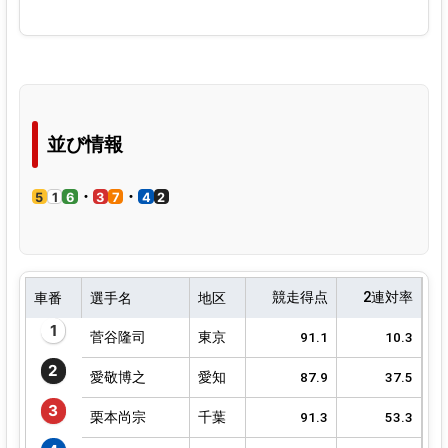
並び情報
・
・
5
1
6
3
7
4
2
車番
選手名
地区
競走得点
2連対率
1
菅谷隆司
東京
91.1
10.3
2
愛敬博之
愛知
87.9
37.5
3
栗本尚宗
千葉
91.3
53.3