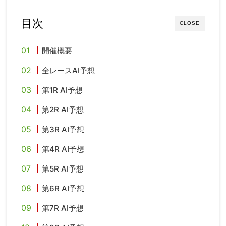
目次
CLOSE
開催概要
全レースAI予想
第1R AI予想
第2R AI予想
第3R AI予想
第4R AI予想
第5R AI予想
第6R AI予想
第7R AI予想