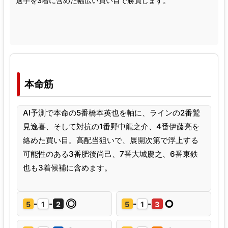
選手を3着に含めた幅広い買い目で勝負します。
本命筋
AI予測で本命の5番橋本英也を軸に、ラインの2番鷲
見逸喜、そして対抗の1番野中龍之介、4番伊藤亮を
絡めた買い目。高配当狙いで、展開次第で浮上する
可能性のある3番肥後尚己、7番大城慶之、6番東鉄
也も3着候補に含めます。
◎
○
-
-
-
-
5
1
2
5
1
3