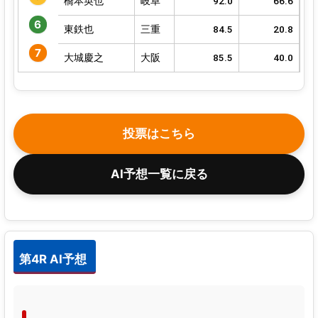
橋本英也
岐阜
92.0
66.6
6
東鉄也
三重
84.5
20.8
7
大城慶之
大阪
85.5
40.0
投票はこちら
AI予想一覧に戻る
第4R AI予想