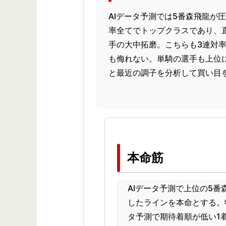
AIデータ予測では5番森飛龍が
率全てでトップクラスであり、直
手の大中拓磨。こちらも3連対率
も侮れない。単騎の選手も上位
と最近の調子を分析して買い目
本命筋
AIデータ予測で上位の5番
したラインを本命とする。
タ予測で期待着順が低い1