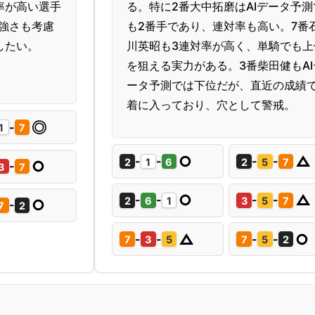
率が高い選手
る。特に2番大中拓磨はAIデータ予測
強さも考慮
も2番手であり、連対率も高い。7番
したい。
川英昭も3連対率が高く、単騎でも上
を狙える実力がある。3番柴田健もAI
ータ予測では下位だが、直近の成績で
着に入っており、穴として警戒。
◎
-
1
7
○
△
-
-
-
-
2
1
6
2
5
7
○
-
3
7
○
△
-
-
-
-
2
6
1
3
5
7
○
-
7
2
△
○
-
-
-
-
7
3
5
7
5
2