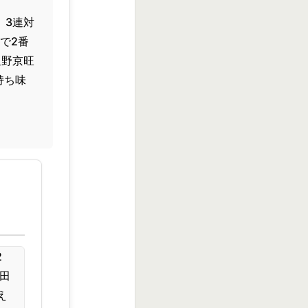
、3連対
で2番
星野京旺
持ち味
2
柴田
え