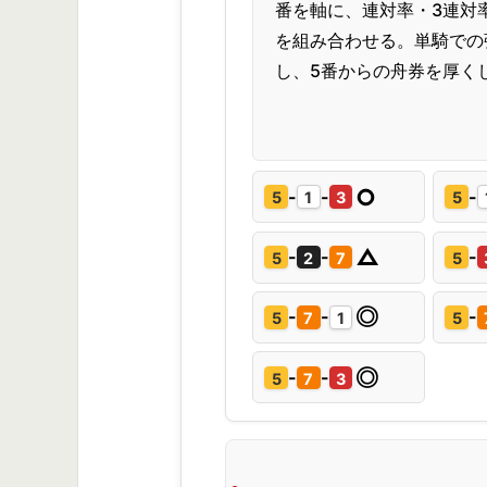
番を軸に、連対率・3連対
を組み合わせる。単騎での
し、5番からの舟券を厚く
○
-
-
-
5
1
3
5
△
-
-
-
5
2
7
5
◎
-
-
-
5
7
1
5
◎
-
-
5
7
3