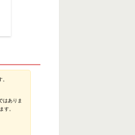
す。
ではありま
ます。