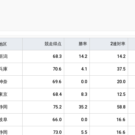
地区
競走得点
勝率
2連対率
新潟
68.3
14.2
14.2
兵庫
70.6
4.1
37.5
神奈
69.6
0.0
20.0
東京
68.4
8.3
12.5
静岡
75.2
35.2
58.8
岐阜
66.0
0.0
16.6
静岡
73.0
5.5
16.6