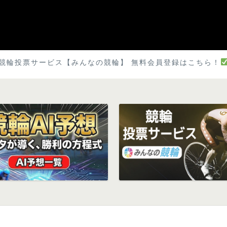
競輪投票サービス【みんなの競輪】 無料会員登録はこちら！