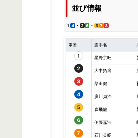
並び情報
・
・
1
4
2
6
5
7
3
車番
選手名
1
星野京旺
2
大中拓磨
3
柴田健
4
廣川貞治
5
森飛龍
6
伊藤嘉浩
7
石川英昭