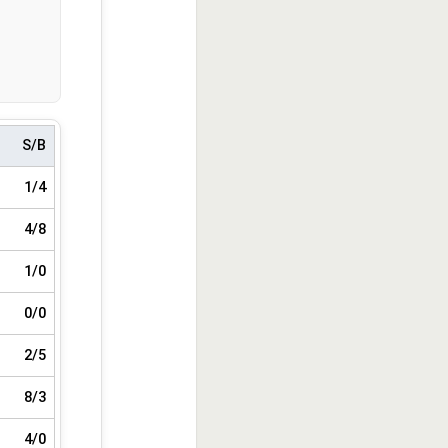
S/B
1/4
4/8
1/0
0/0
2/5
8/3
4/0