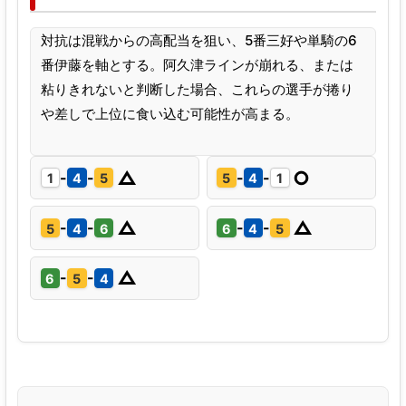
対抗は混戦からの高配当を狙い、5番三好や単騎の6
番伊藤を軸とする。阿久津ラインが崩れる、または
粘りきれないと判断した場合、これらの選手が捲り
や差しで上位に食い込む可能性が高まる。
△
○
-
-
-
-
1
4
5
5
4
1
△
△
-
-
-
-
5
4
6
6
4
5
△
-
-
6
5
4