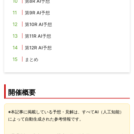
第8R AI予想
第9R AI予想
第10R AI予想
第11R AI予想
第12R AI予想
まとめ
開催概要
※本記事に掲載している予想・見解は、すべてAI（人工知能）
によって自動生成された参考情報です。