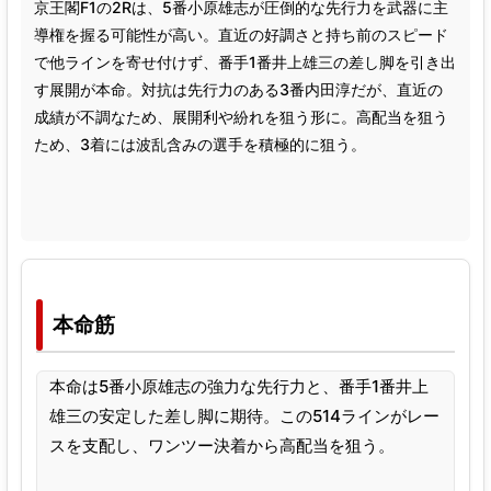
京王閣F1の2Rは、5番小原雄志が圧倒的な先行力を武器に主
導権を握る可能性が高い。直近の好調さと持ち前のスピード
で他ラインを寄せ付けず、番手1番井上雄三の差し脚を引き出
す展開が本命。対抗は先行力のある3番内田淳だが、直近の
成績が不調なため、展開利や紛れを狙う形に。高配当を狙う
ため、3着には波乱含みの選手を積極的に狙う。
本命筋
本命は5番小原雄志の強力な先行力と、番手1番井上
雄三の安定した差し脚に期待。この514ラインがレー
スを支配し、ワンツー決着から高配当を狙う。