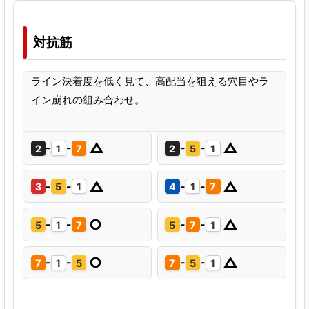
対抗筋
ライン決着度を低く見て、高配当を狙える穴目やラ
イン崩れの組み合わせ。
△
△
-
-
-
-
2
1
7
2
5
1
△
△
-
-
-
-
3
5
1
4
1
7
○
△
-
-
-
-
5
1
7
5
7
1
○
△
-
-
-
-
7
1
5
7
5
1