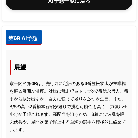
AI予想一覧に戻る
第6R AI予想
展望
京王閣F1第6Rは、先行力に定評のある3番笠松将太が主導権
を握る展開が濃厚。対抗は競走得点トップの7番徳永哲人。番
手から抜け出すか、自力に転じて捲りを放つか注目。また、
B/Sの高い2番橋本智昭が捲りで挑む可能性も高く、力強い仕
掛けが予想されます。高配当を狙うため、3着には波乱を呼
ぶ伏兵や、展開次第で浮上する単騎の選手を積極的に絡めて
います。