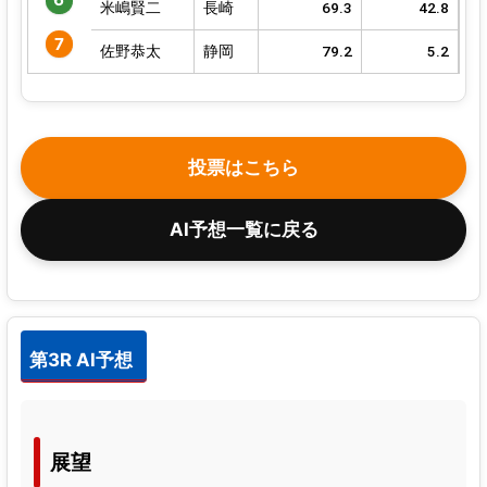
米嶋賢二
長崎
69.3
42.8
7
佐野恭太
静岡
79.2
5.2
投票はこちら
AI予想一覧に戻る
第3R AI予想
展望