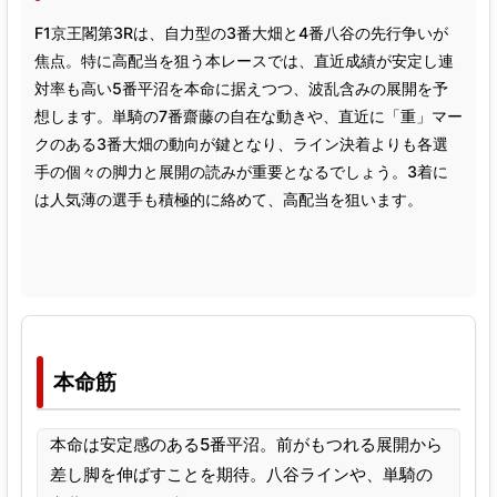
F1京王閣第3Rは、自力型の3番大畑と4番八谷の先行争いが
焦点。特に高配当を狙う本レースでは、直近成績が安定し連
対率も高い5番平沼を本命に据えつつ、波乱含みの展開を予
想します。単騎の7番齋藤の自在な動きや、直近に「重」マー
クのある3番大畑の動向が鍵となり、ライン決着よりも各選
手の個々の脚力と展開の読みが重要となるでしょう。3着に
は人気薄の選手も積極的に絡めて、高配当を狙います。
本命筋
本命は安定感のある5番平沼。前がもつれる展開から
差し脚を伸ばすことを期待。八谷ラインや、単騎の