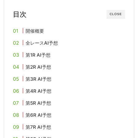
目次
CLOSE
開催概要
全レースAI予想
第1R AI予想
第2R AI予想
第3R AI予想
第4R AI予想
第5R AI予想
第6R AI予想
第7R AI予想