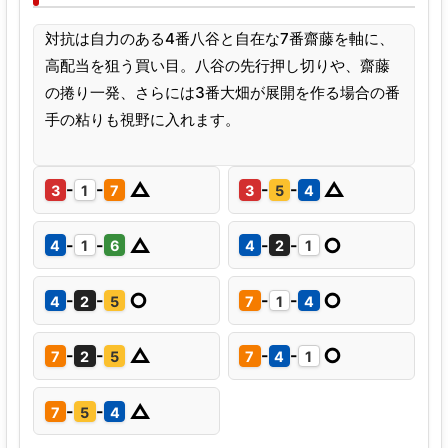
対抗は自力のある4番八谷と自在な7番齋藤を軸に、
高配当を狙う買い目。八谷の先行押し切りや、齋藤
の捲り一発、さらには3番大畑が展開を作る場合の番
手の粘りも視野に入れます。
△
△
-
-
-
-
3
1
7
3
5
4
△
○
-
-
-
-
4
1
6
4
2
1
○
○
-
-
-
-
4
2
5
7
1
4
△
○
-
-
-
-
7
2
5
7
4
1
△
-
-
7
5
4