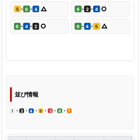
△
○
-
-
-
-
5
6
4
6
2
4
○
△
-
-
-
-
6
4
2
6
4
5
並び情報
・
・
・
・
・
・
1
2
4
5
3
6
7