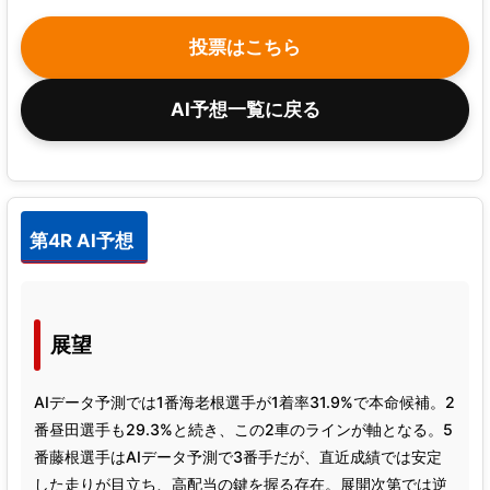
投票はこちら
AI予想一覧に戻る
第4R AI予想
展望
AIデータ予測では1番海老根選手が1着率31.9%で本命候補。2
番昼田選手も29.3%と続き、この2車のラインが軸となる。5
番藤根選手はAIデータ予測で3番手だが、直近成績では安定
した走りが目立ち、高配当の鍵を握る存在。展開次第では逆