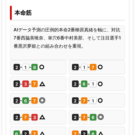
本命筋
AIデータ予測の圧倒的本命2番柳原真緒を軸に、対抗
7番西脇美唯奈、単穴6番中村美那、そして注目選手1
番黒沢夢姫との組み合わせを重視。
○
○
-
-
-
-
2
1
6
2
1
7
△
○
-
-
-
-
2
3
7
2
6
1
◎
○
-
-
-
-
2
6
7
2
7
1
△
◎
-
-
-
-
2
7
3
2
7
6
△
△
-
-
-
-
6
2
7
7
2
6