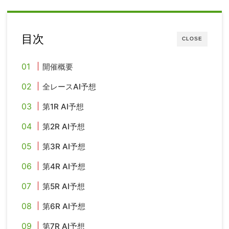
目次
CLOSE
開催概要
全レースAI予想
第1R AI予想
第2R AI予想
第3R AI予想
第4R AI予想
第5R AI予想
第6R AI予想
第7R AI予想