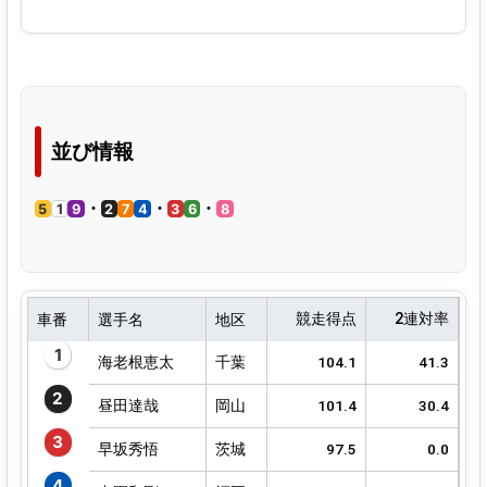
並び情報
・
・
・
5
1
9
2
7
4
3
6
8
車番
選手名
地区
競走得点
2連対率
1
海老根恵太
千葉
104.1
41.3
2
昼田達哉
岡山
101.4
30.4
3
早坂秀悟
茨城
97.5
0.0
4