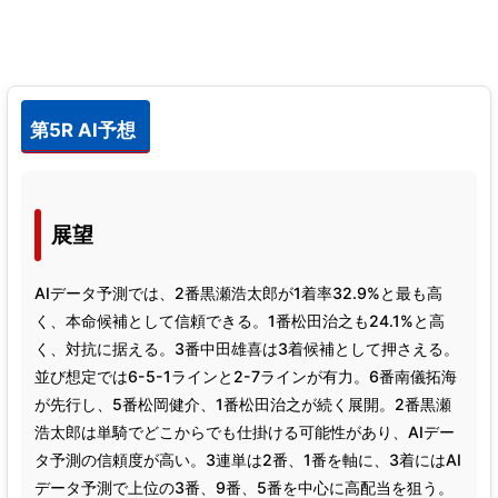
第5R AI予想
展望
AIデータ予測では、2番黒瀬浩太郎が1着率32.9%と最も高
く、本命候補として信頼できる。1番松田治之も24.1%と高
く、対抗に据える。3番中田雄喜は3着候補として押さえる。
並び想定では6-5-1ラインと2-7ラインが有力。6番南儀拓海
が先行し、5番松岡健介、1番松田治之が続く展開。2番黒瀬
浩太郎は単騎でどこからでも仕掛ける可能性があり、AIデー
タ予測の信頼度が高い。3連単は2番、1番を軸に、3着にはAI
データ予測で上位の3番、9番、5番を中心に高配当を狙う。