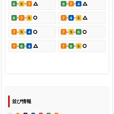
△
△
-
-
-
-
6
5
7
6
7
4
○
△
-
-
-
-
6
7
5
7
4
5
○
○
-
-
-
-
7
5
4
7
5
6
△
○
-
-
-
-
7
6
4
7
6
5
並び情報