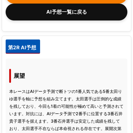
AI予想一覧に戻る
第2R AI予想
展望
本レースはAIデータ予測で断トツの1番人気である5番太田り
ゆ選手を軸に予想を組み立てます。太田選手は圧倒的な成績
を残しており、今回も1着の可能性が極めて高いと予測されて
います。対抗には、AIデータ予測で2番手に位置する3番石井
貴子選手を据えます。3番石井選手は安定した成績を残して
おり、太田選手不在ならば本命視される存在です。展開次第