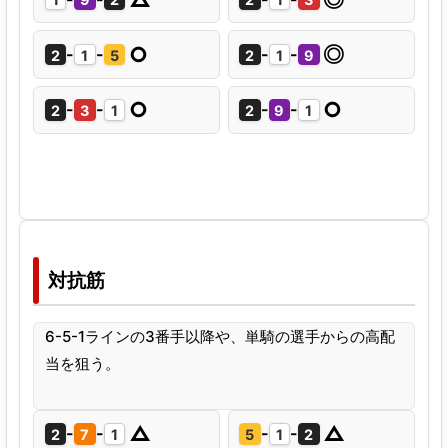
○
◎
-
-
-
-
2
1
5
2
1
9
○
○
-
-
-
-
2
3
1
2
9
1
対抗筋
6-5-1ラインの3番手以降や、単騎の選手からの高配
当を狙う。
△
△
-
-
-
-
2
7
1
5
1
2