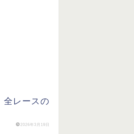
日 全レースの
2026年3月19日