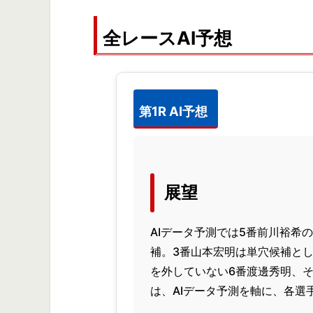
全レースAI予想
第1R AI予想
展望
AIデータ予測では5番前川裕希
補。3番山本宏明は単穴候補と
を外していない6番渡邊秀明、そ
は、AIデータ予測を軸に、各