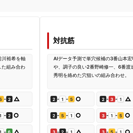
対抗筋
前川裕希を軸
AIデータ予測で単穴候補の3番山本宏
した組み合わ
や、調子の良い2番野崎修一、6番渡
秀明を絡めた穴狙いの組み合わせ。
△
○
△
-
-
-
-
-
5
2
2
1
5
2
3
1
○
○
○
-
-
-
-
-
1
2
2
5
1
3
1
5
△
△
○
-
-
-
-
-
1
6
3
2
1
3
5
1