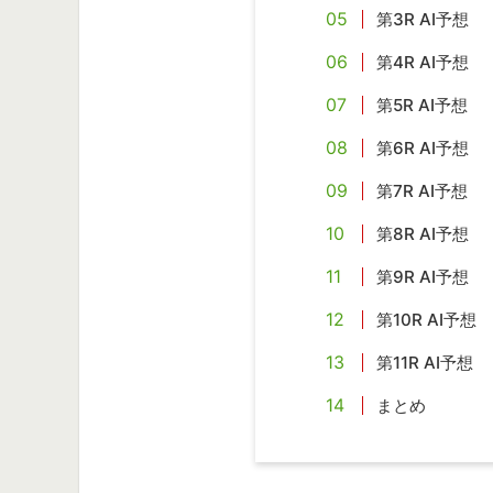
第3R AI予想
第4R AI予想
第5R AI予想
第6R AI予想
第7R AI予想
第8R AI予想
第9R AI予想
第10R AI予想
第11R AI予想
まとめ