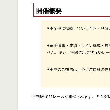
開催概要
※本記事に掲載している予想・見解
※選手情報・成績・ライン構成・展
せん。また、実際の出走状況やレー
※車券のご投票は、必ずご自身の判
宇都宮で11レースが開催されます。Ｆ２グ