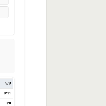
S/B
0/11
0/0