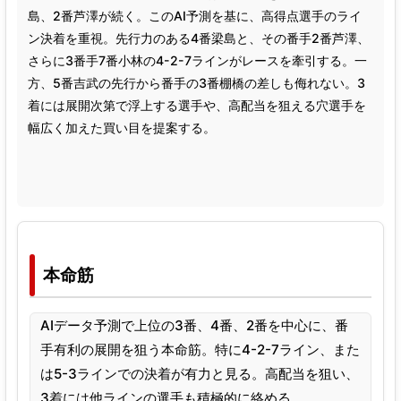
島、2番芦澤が続く。このAI予測を基に、高得点選手のライ
ン決着を重視。先行力のある4番梁島と、その番手2番芦澤、
さらに3番手7番小林の4-2-7ラインがレースを牽引する。一
方、5番吉武の先行から番手の3番棚橋の差しも侮れない。3
着には展開次第で浮上する選手や、高配当を狙える穴選手を
幅広く加えた買い目を提案する。
本命筋
AIデータ予測で上位の3番、4番、2番を中心に、番
手有利の展開を狙う本命筋。特に4-2-7ライン、また
は5-3ラインでの決着が有力と見る。高配当を狙い、
3着には他ラインの選手も積極的に絡める。