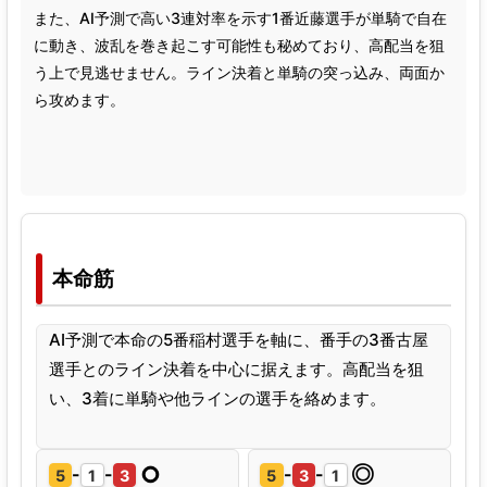
また、AI予測で高い3連対率を示す1番近藤選手が単騎で自在
に動き、波乱を巻き起こす可能性も秘めており、高配当を狙
う上で見逃せません。ライン決着と単騎の突っ込み、両面か
ら攻めます。
本命筋
AI予測で本命の5番稲村選手を軸に、番手の3番古屋
選手とのライン決着を中心に据えます。高配当を狙
い、3着に単騎や他ラインの選手を絡めます。
○
◎
-
-
-
-
5
1
3
5
3
1