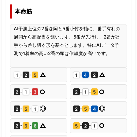
本命筋
AI予測上位の2番森岡と5番小竹を軸に、番手有利の
展開から高配当を狙います。5番が先行し、2番が番
手から差し切る形を基本とします。特にAIデータ予
測で1着率の高い2番の頭は信頼度が高いです。
△
△
-
-
-
-
1
2
5
1
4
2
○
○
-
-
-
-
2
1
3
2
1
5
◎
◎
-
-
-
-
2
5
1
2
5
4
△
○
-
-
-
-
2
5
6
5
2
1