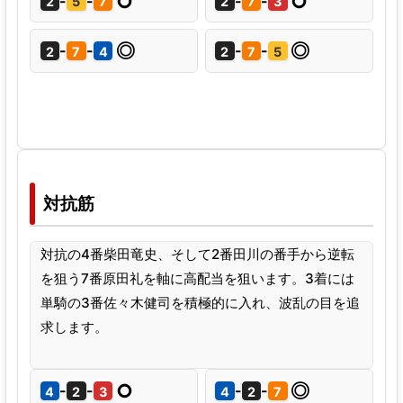
○
○
-
-
-
-
2
5
7
2
7
3
◎
◎
-
-
-
-
2
7
4
2
7
5
対抗筋
対抗の4番柴田竜史、そして2番田川の番手から逆転
を狙う7番原田礼を軸に高配当を狙います。3着には
単騎の3番佐々木健司を積極的に入れ、波乱の目を追
求します。
○
◎
-
-
-
-
4
2
3
4
2
7