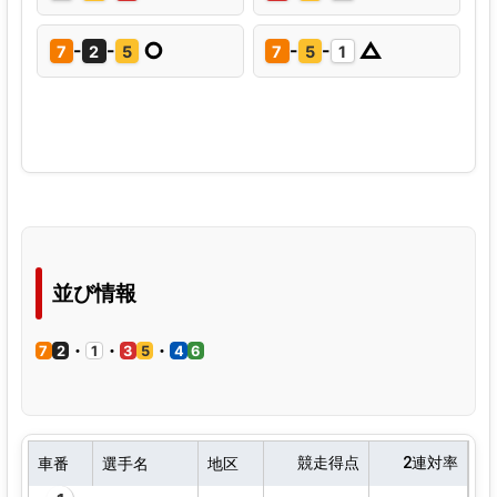
○
△
-
-
-
-
7
2
5
7
5
1
並び情報
・
・
・
7
2
1
3
5
4
6
車番
選手名
地区
競走得点
2連対率