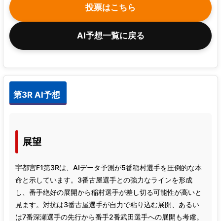
投票はこちら
AI予想一覧に戻る
第3R AI予想
展望
宇都宮F1第3Rは、AIデータ予測が5番稲村選手を圧倒的な本
命と示しています。3番古屋選手との強力なラインを形成
し、番手絶好の展開から稲村選手が差し切る可能性が高いと
見ます。対抗は3番古屋選手が自力で粘り込む展開、あるい
は7番深瀬選手の先行から番手2番武田選手への展開も考慮。