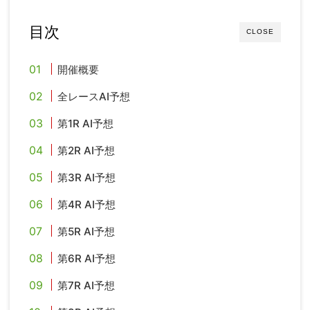
目次
CLOSE
開催概要
全レースAI予想
第1R AI予想
第2R AI予想
第3R AI予想
第4R AI予想
第5R AI予想
第6R AI予想
第7R AI予想