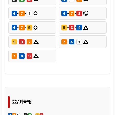
○
◎
-
-
-
-
4
7
1
4
7
3
○
△
-
-
-
-
4
7
5
5
3
4
△
△
-
-
-
-
5
3
7
7
4
1
△
-
-
7
4
3
並び情報