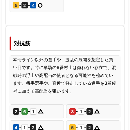
○
-
-
5
2
4
対抗筋
本命ライン以外の選手や、波乱の展開を想定した買
い目です。特に単騎の6番村上は侮れない存在で、混
戦時の浮上や高配当の使者となる可能性を秘めてい
ます。番手選手や、直近で好走している選手を3着候
補に加えて高配当を狙います。
△
△
-
-
-
-
2
6
1
3
1
2
△
△
-
-
-
-
4
1
2
5
1
2