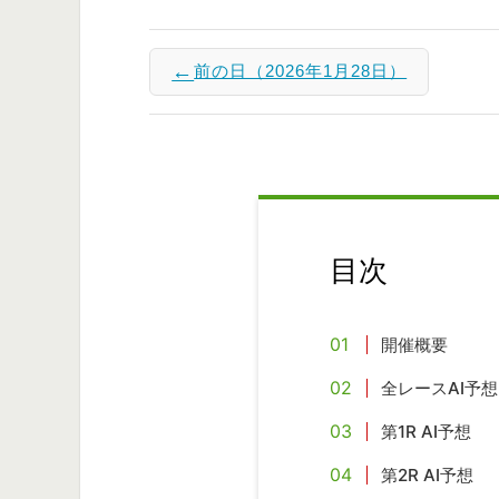
←
前の日（2026年1月28日）
目次
開催概要
全レースAI予想
第1R AI予想
第2R AI予想