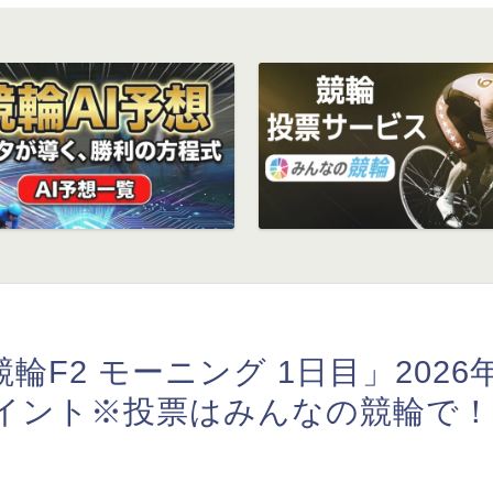
F2 モーニング 1日目」2026年
イント※投票はみんなの競輪で！