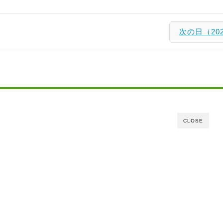
次の日（20
CLOSE