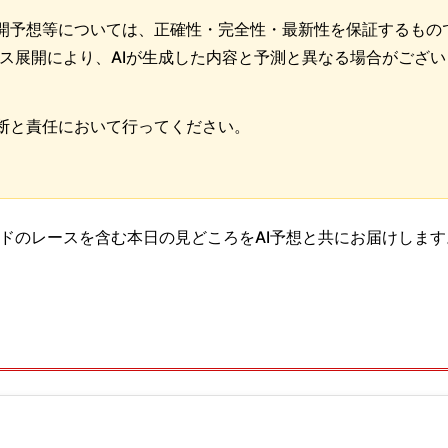
開予想等については、正確性・完全性・最新性を保証するもの
ス展開により、AIが生成した内容と予測と異なる場合がござい
断と責任において行ってください。
ドのレースを含む本日の見どころをAI予想と共にお届けします