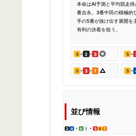
本命はAI予測と平均競走得
番吉永。3番中田の積極的
手の5番が抜け出す展開を
有利の決着を狙う。
◎
-
-
-
5
2
3
5
△
-
-
-
5
3
7
5
並び情報
・
・
2
4
6
1
3
5
7