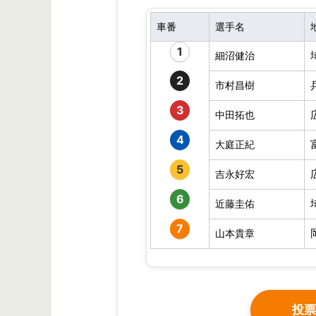
車番
選手名
1
細沼健治
2
市村昌樹
3
中田拓也
4
大庭正紀
5
吉永好宏
6
近藤圭佑
7
山本貴章
投票