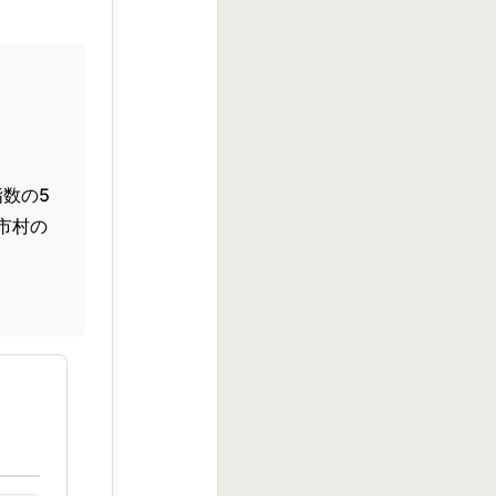
指数の5
市村の
。