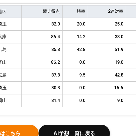
地区
競走得点
勝率
2連対率
埼玉
82.0
20.0
25.0
兵庫
86.4
14.2
38.0
広島
85.8
42.8
61.9
富山
86.2
0.0
19.0
広島
87.8
9.5
42.8
埼玉
80.3
0.0
16.6
岡山
81.4
0.0
9.0
はこちら
AI予想一覧に戻る