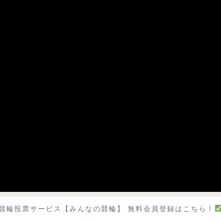
競輪投票サービス【みんなの競輪】 無料会員登録はこちら！