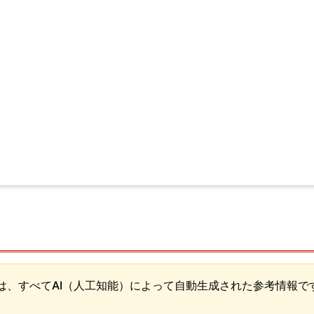
は、すべてAI（人工知能）によって自動生成された参考情報で