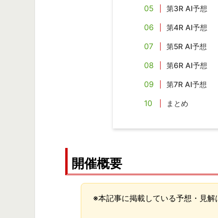
第3R AI予想
第4R AI予想
第5R AI予想
第6R AI予想
第7R AI予想
まとめ
開催概要
※本記事に掲載している予想・見解