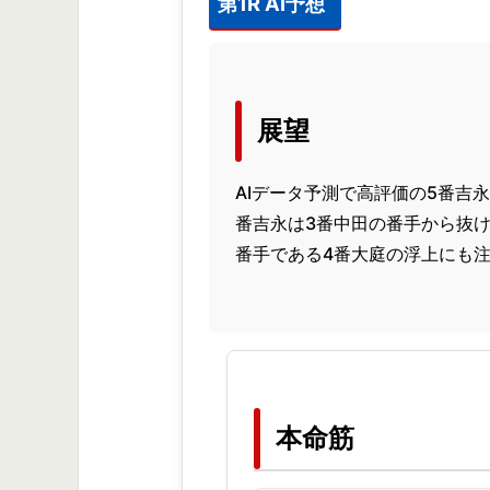
第1R AI予想
展望
AIデータ予測で高評価の5番吉
番吉永は3番中田の番手から抜
番手である4番大庭の浮上にも注
本命筋